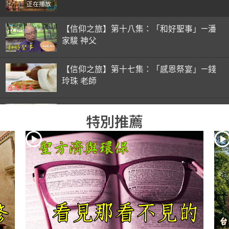
正在播放
【信仰之旅】第十八集：「和好聖事」—潘
家駿 神父
【信仰之旅】第十七集：「感恩祭宴」—錢
玲珠 老師
【信仰之旅】第十六集：「彌撒初體驗」—
特別推薦
錢玲珠 老師
【信仰之旅】第十五集：「入門聖事」—錢
玲珠 老師
【信仰之旅】第十四集：「天主十誡(下)」
—金毓瑋 神父