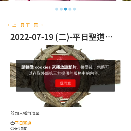
【信仰之旅】第十三集：「天主十誡(上)」
●
●
●
●
●
—金毓瑋 神父
【信仰之旅】第十二集：「聖母、聖人」—
←
上一頁
下一頁
→
高樂祈 修女
2022-07-19 (二)-平日聖道禮儀
【信仰之旅】第十一集：「教 會」(推廣片)
【信仰之旅】第十一集：「教 會」—林必能
神父
【信仰之旅】第十集：「逾越奧蹟」— 錢玲
珠老師
加入播放清單
(5)黃敏正主教帶你做「四旬期避靜」—【逾
平日聖道
越的智慧】：完美的喜樂
0 位瀏覽