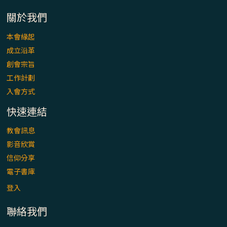
「看」是一門大學問、真正的靈修
關於我們
(1)黃敏正主教帶你做【將臨期避靜】—「走
本會緣起
入基督降生的奧蹟」以稅吏匝凱遇見耶穌為
成立沿革
例
創會宗旨
「禧年 來~」第十七集(最終回)：成為懷抱
工作計劃
「希望」的傳教士 / 宜蘭市法蒂瑪聖母堂
入會方式
快速連結
「禧年 來~」第十六集：談《希伯來書》中的
「希望」 / 高雄玫瑰聖母聖殿主教座堂
教會訊息
影音欣賞
「禧年 來~」第十五集：再論《在希望中得
信仰分享
救》通諭中的「希望」 / 花蓮美崙進教之佑
電子書庫
主教座堂(下)
登入
「禧年 來~」第十四集：續談《在希望中得
聯絡我們
救》通諭中的「希望」 / 花蓮美崙進教之佑