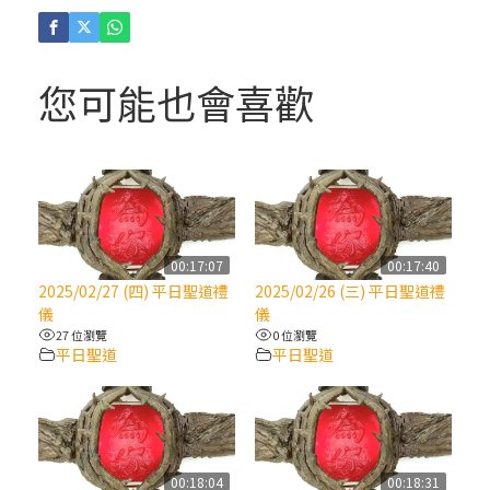
(4)黃敏正主教帶你做「四旬期避靜」—【逾
越的智慧】：聖方濟的逾越善表—與痲瘋病
人相遇
您可能也會喜歡
(3)黃敏正主教帶你做「四旬期避靜」—【逾
越的智慧】：耶穌的三大奧蹟
(2)黃敏正主教帶你做「四旬期避靜」—【逾
越的智慧】：七項齋戒的意義與益處
00:17:07
00:17:40
2025/02/27 (四) 平日聖道禮
2025/02/26 (三) 平日聖道禮
【信仰之旅】第九集：「如果你的痛苦比快
儀
儀
樂多」—歐義明神父 / 應芝莉老師
27 位瀏覽
0 位瀏覽
平日聖道
平日聖道
(1)黃敏正主教帶你做「四旬期避靜」—【逾
越的智慧】：聖方濟的靈修，「不占為己
有」
00:18:04
00:18:31