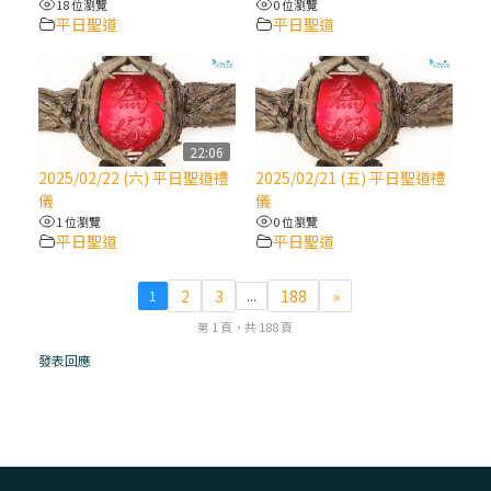
18 位瀏覽
0 位瀏覽
平日聖道
平日聖道
(7)黃敏正主教帶你做【將臨期避靜】—耶穌
降生人間，需要人的「接納」
(6)黃敏正主教帶你做【將臨期避靜】—「馬
槽」═「謙卑」
22:06
2025/02/22 (六) 平日聖道禮
2025/02/21 (五) 平日聖道禮
儀
儀
(5)黃敏正主教帶你做【將臨期避靜】—「福
1 位瀏覽
0 位瀏覽
傳」：講耶穌的故事
平日聖道
平日聖道
(4)黃敏正主教帶你做【將臨期避靜】—匝凱
2
3
188
»
1
...
「想看」耶穌，耶穌「走近」匝凱
第 1 頁，共 188 頁
發表回應
(3)黃敏正主教帶你做【將臨期避靜】—「轉
念」，吃苦如吃補
(2)黃敏正主教帶你做【將臨期避靜】—