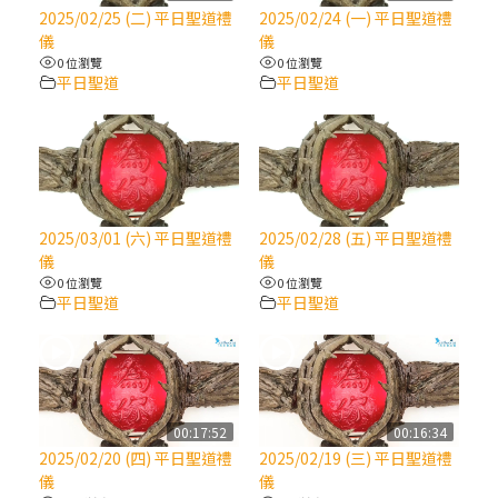
【信仰之旅】第八集：「耶穌為什麼降生到
2025/02/25 (二) 平日聖道禮
2025/02/24 (一) 平日聖道禮
人世」—高樂祈修女
儀
儀
0 位瀏覽
0 位瀏覽
平日聖道
平日聖道
2025/10/10【萬物讚頌頌歌 – 太陽與生態音
樂會】紀念聖方濟與已逝教宗方濟各（中）
2025/10/10【萬物讚頌頌歌 – 太陽與生態音
樂會】紀念聖方濟與已逝教宗方濟各（下）
2025/03/01 (六) 平日聖道禮
2025/02/28 (五) 平日聖道禮
儀
儀
2025/10/10【萬物讚頌頌歌 – 太陽與生態音
0 位瀏覽
0 位瀏覽
樂會】紀念聖方濟與已逝教宗方濟各（上）
平日聖道
平日聖道
(9完結)黃敏正主教帶你做【將臨期避靜】—
匝凱的「新生命」：利他與內化
00:17:52
00:16:34
(8)黃敏正主教帶你做【將臨期避靜】—耶穌
2025/02/20 (四) 平日聖道禮
2025/02/19 (三) 平日聖道禮
降生成人與人同在＝「厄瑪努爾」
儀
儀