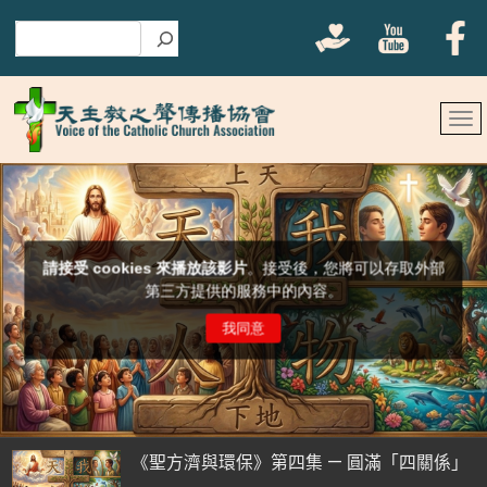
搜尋
《聖方濟與環保》第四集 — 圓滿「四關係」