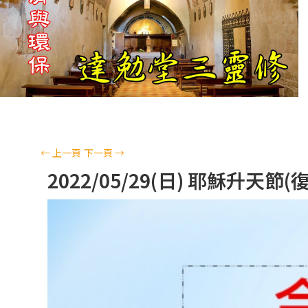
←
上一頁
下一頁
→
2022/05/29(日) 耶穌升