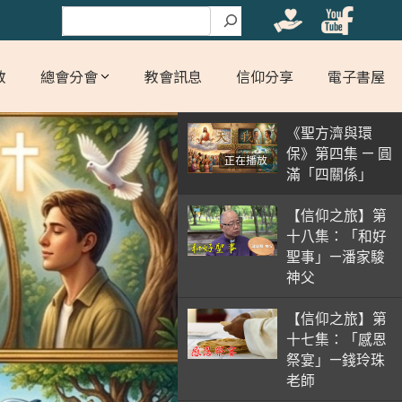
搜尋
教
總會分會
教會訊息
信仰分享
電子書屋
《聖方濟與環
保》第四集 — 圓
正在播放
滿「四關係」
【信仰之旅】第
十八集：「和好
聖事」—潘家駿
神父
【信仰之旅】第
十七集：「感恩
祭宴」—錢玲珠
老師