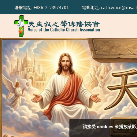
聯繫電話: +886-2-23974701
電郵地址: cath.voice@msa.h