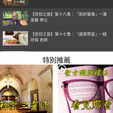
正在播放
【信仰之旅】第十八集：「和好聖事」—潘
家駿 神父
【信仰之旅】第十七集：「感恩祭宴」—錢
玲珠 老師
【信仰之旅】第十六集：「彌撒初體驗」—
特別推薦
錢玲珠 老師
【信仰之旅】第十五集：「入門聖事」—錢
玲珠 老師
【信仰之旅】第十四集：「天主十誡(下)」
—金毓瑋 神父