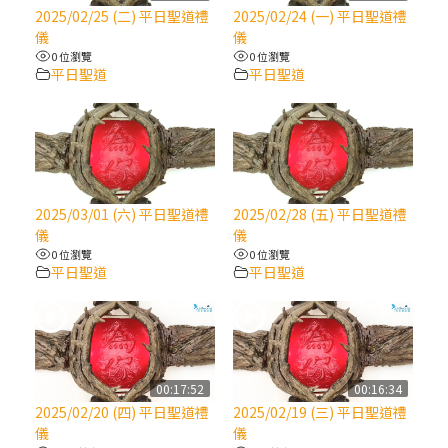
【信仰之旅】第八集：「耶穌為什麼降生到
2025/02/25 (二) 平日聖道禮
2025/02/24 (一) 平日聖道禮
人世」—高樂祈修女
儀
儀
0 位瀏覽
0 位瀏覽
平日聖道
平日聖道
2025/10/10【萬物讚頌頌歌 – 太陽與生態音
樂會】紀念聖方濟與已逝教宗方濟各（中）
2025/10/10【萬物讚頌頌歌 – 太陽與生態音
樂會】紀念聖方濟與已逝教宗方濟各（下）
2025/03/01 (六) 平日聖道禮
2025/02/28 (五) 平日聖道禮
儀
儀
2025/10/10【萬物讚頌頌歌 – 太陽與生態音
0 位瀏覽
0 位瀏覽
樂會】紀念聖方濟與已逝教宗方濟各（上）
平日聖道
平日聖道
(9完結)黃敏正主教帶你做【將臨期避靜】—
匝凱的「新生命」：利他與內化
00:17:52
00:16:34
(8)黃敏正主教帶你做【將臨期避靜】—耶穌
2025/02/20 (四) 平日聖道禮
2025/02/19 (三) 平日聖道禮
降生成人與人同在＝「厄瑪努爾」
儀
儀