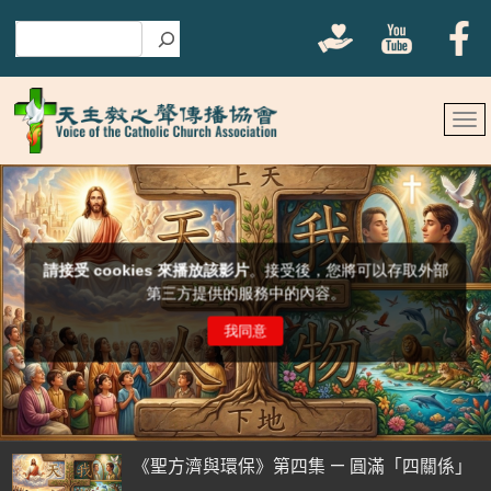
搜尋
《聖方濟與環保》第四集 — 圓滿「四關係」