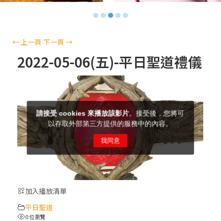
【信仰之旅】第十三集：「天主十誡(上)」
●
●
●
●
●
—金毓瑋 神父
【信仰之旅】第十二集：「聖母、聖人」—
←
上一頁
下一頁
→
高樂祈 修女
2022-05-06(五)-平日聖道禮儀
【信仰之旅】第十一集：「教 會」(推廣片)
【信仰之旅】第十一集：「教 會」—林必能
神父
【信仰之旅】第十集：「逾越奧蹟」— 錢玲
珠老師
加入播放清單
(5)黃敏正主教帶你做「四旬期避靜」—【逾
平日聖道
越的智慧】：完美的喜樂
0 位瀏覽