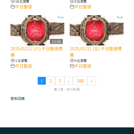
18 位瀏覽
0 位瀏覽
平日聖道
平日聖道
(7)黃敏正主教帶你做【將臨期避靜】—耶穌
降生人間，需要人的「接納」
(6)黃敏正主教帶你做【將臨期避靜】—「馬
槽」═「謙卑」
22:06
2025/02/22 (六) 平日聖道禮
2025/02/21 (五) 平日聖道禮
儀
儀
(5)黃敏正主教帶你做【將臨期避靜】—「福
1 位瀏覽
0 位瀏覽
傳」：講耶穌的故事
平日聖道
平日聖道
(4)黃敏正主教帶你做【將臨期避靜】—匝凱
2
3
188
»
1
...
「想看」耶穌，耶穌「走近」匝凱
第 1 頁，共 188 頁
發表回應
(3)黃敏正主教帶你做【將臨期避靜】—「轉
念」，吃苦如吃補
(2)黃敏正主教帶你做【將臨期避靜】—