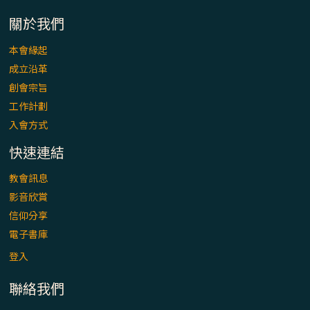
「看」是一門大學問、真正的靈修
關於我們
(1)黃敏正主教帶你做【將臨期避靜】—「走
本會緣起
入基督降生的奧蹟」以稅吏匝凱遇見耶穌為
成立沿革
例
創會宗旨
「禧年 來~」第十七集(最終回)：成為懷抱
工作計劃
「希望」的傳教士 / 宜蘭市法蒂瑪聖母堂
入會方式
快速連結
「禧年 來~」第十六集：談《希伯來書》中的
「希望」 / 高雄玫瑰聖母聖殿主教座堂
教會訊息
影音欣賞
「禧年 來~」第十五集：再論《在希望中得
信仰分享
救》通諭中的「希望」 / 花蓮美崙進教之佑
電子書庫
主教座堂(下)
登入
「禧年 來~」第十四集：續談《在希望中得
聯絡我們
救》通諭中的「希望」 / 花蓮美崙進教之佑