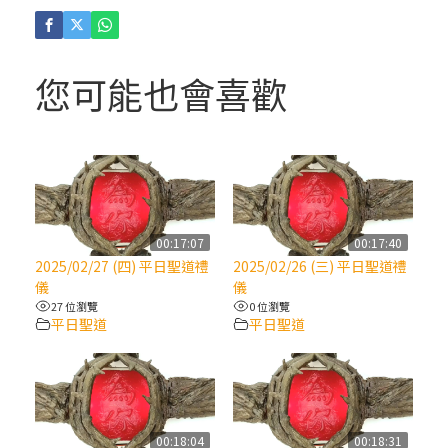
(4)黃敏正主教帶你做「四旬期避靜」—【逾
越的智慧】：聖方濟的逾越善表—與痲瘋病
人相遇
您可能也會喜歡
(3)黃敏正主教帶你做「四旬期避靜」—【逾
越的智慧】：耶穌的三大奧蹟
(2)黃敏正主教帶你做「四旬期避靜」—【逾
越的智慧】：七項齋戒的意義與益處
00:17:07
00:17:40
2025/02/27 (四) 平日聖道禮
2025/02/26 (三) 平日聖道禮
【信仰之旅】第九集：「如果你的痛苦比快
儀
儀
樂多」—歐義明神父 / 應芝莉老師
27 位瀏覽
0 位瀏覽
平日聖道
平日聖道
(1)黃敏正主教帶你做「四旬期避靜」—【逾
越的智慧】：聖方濟的靈修，「不占為己
有」
00:18:04
00:18:31