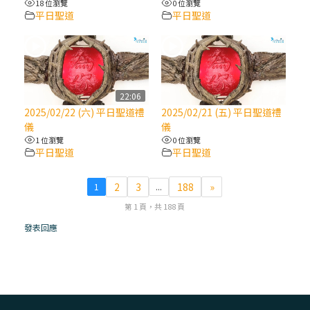
18 位瀏覽
0 位瀏覽
平日聖道
平日聖道
(7)黃敏正主教帶你做【將臨期避靜】—耶穌
降生人間，需要人的「接納」
(6)黃敏正主教帶你做【將臨期避靜】—「馬
槽」═「謙卑」
22:06
2025/02/22 (六) 平日聖道禮
2025/02/21 (五) 平日聖道禮
儀
儀
(5)黃敏正主教帶你做【將臨期避靜】—「福
1 位瀏覽
0 位瀏覽
傳」：講耶穌的故事
平日聖道
平日聖道
(4)黃敏正主教帶你做【將臨期避靜】—匝凱
2
3
188
»
1
...
「想看」耶穌，耶穌「走近」匝凱
第 1 頁，共 188 頁
發表回應
(3)黃敏正主教帶你做【將臨期避靜】—「轉
念」，吃苦如吃補
(2)黃敏正主教帶你做【將臨期避靜】—