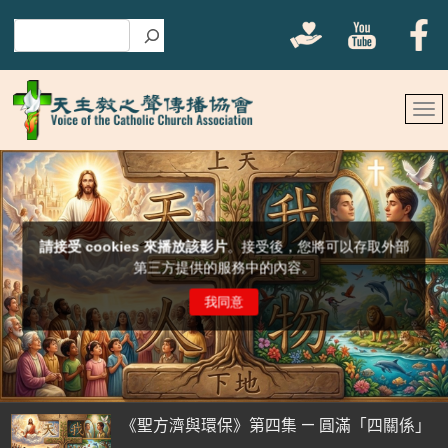
搜尋
《聖方濟與環保》第四集 — 圓滿「四關係」