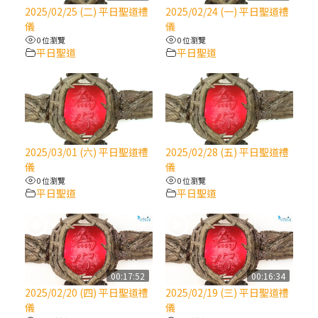
【信仰之旅】第八集：「耶穌為什麼降生到
2025/02/25 (二) 平日聖道禮
2025/02/24 (一) 平日聖道禮
人世」—高樂祈修女
儀
儀
0 位瀏覽
0 位瀏覽
平日聖道
平日聖道
2025/10/10【萬物讚頌頌歌 – 太陽與生態音
樂會】紀念聖方濟與已逝教宗方濟各（中）
2025/10/10【萬物讚頌頌歌 – 太陽與生態音
樂會】紀念聖方濟與已逝教宗方濟各（下）
2025/03/01 (六) 平日聖道禮
2025/02/28 (五) 平日聖道禮
儀
儀
2025/10/10【萬物讚頌頌歌 – 太陽與生態音
0 位瀏覽
0 位瀏覽
樂會】紀念聖方濟與已逝教宗方濟各（上）
平日聖道
平日聖道
(9完結)黃敏正主教帶你做【將臨期避靜】—
匝凱的「新生命」：利他與內化
00:17:52
00:16:34
(8)黃敏正主教帶你做【將臨期避靜】—耶穌
2025/02/20 (四) 平日聖道禮
2025/02/19 (三) 平日聖道禮
降生成人與人同在＝「厄瑪努爾」
儀
儀