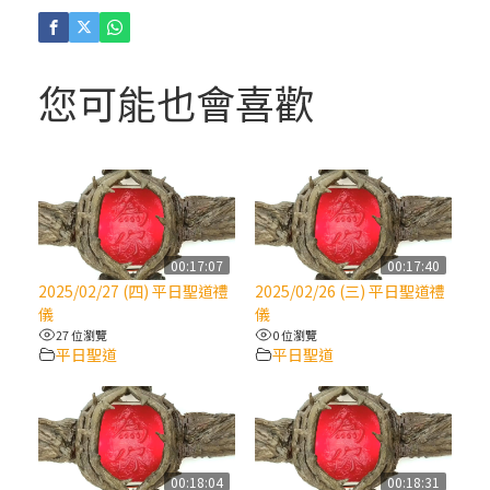
(4)黃敏正主教帶你做「四旬期避靜」—【逾
越的智慧】：聖方濟的逾越善表—與痲瘋病
人相遇
您可能也會喜歡
(3)黃敏正主教帶你做「四旬期避靜」—【逾
越的智慧】：耶穌的三大奧蹟
(2)黃敏正主教帶你做「四旬期避靜」—【逾
越的智慧】：七項齋戒的意義與益處
00:17:07
00:17:40
2025/02/27 (四) 平日聖道禮
2025/02/26 (三) 平日聖道禮
【信仰之旅】第九集：「如果你的痛苦比快
儀
儀
樂多」—歐義明神父 / 應芝莉老師
27 位瀏覽
0 位瀏覽
平日聖道
平日聖道
(1)黃敏正主教帶你做「四旬期避靜」—【逾
越的智慧】：聖方濟的靈修，「不占為己
有」
00:18:04
00:18:31