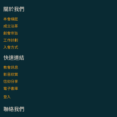
「看」是一門大學問、真正的靈修
關於我們
(1)黃敏正主教帶你做【將臨期避靜】—「走
本會緣起
入基督降生的奧蹟」以稅吏匝凱遇見耶穌為
成立沿革
例
創會宗旨
「禧年 來~」第十七集(最終回)：成為懷抱
工作計劃
「希望」的傳教士 / 宜蘭市法蒂瑪聖母堂
入會方式
快速連結
「禧年 來~」第十六集：談《希伯來書》中的
「希望」 / 高雄玫瑰聖母聖殿主教座堂
教會訊息
影音欣賞
「禧年 來~」第十五集：再論《在希望中得
信仰分享
救》通諭中的「希望」 / 花蓮美崙進教之佑
電子書庫
主教座堂(下)
登入
「禧年 來~」第十四集：續談《在希望中得
聯絡我們
救》通諭中的「希望」 / 花蓮美崙進教之佑