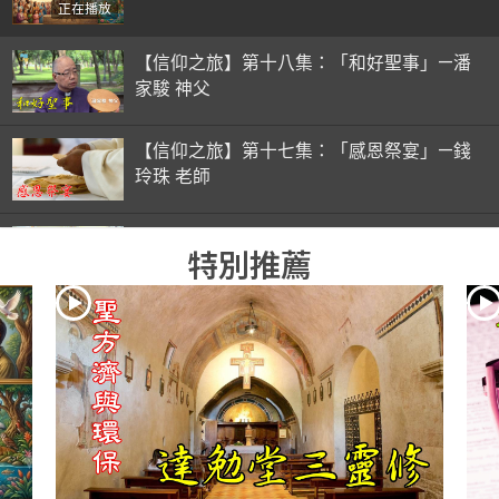
正在播放
【信仰之旅】第十八集：「和好聖事」—潘
家駿 神父
【信仰之旅】第十七集：「感恩祭宴」—錢
玲珠 老師
【信仰之旅】第十六集：「彌撒初體驗」—
特別推薦
錢玲珠 老師
【信仰之旅】第十五集：「入門聖事」—錢
玲珠 老師
【信仰之旅】第十四集：「天主十誡(下)」
—金毓瑋 神父