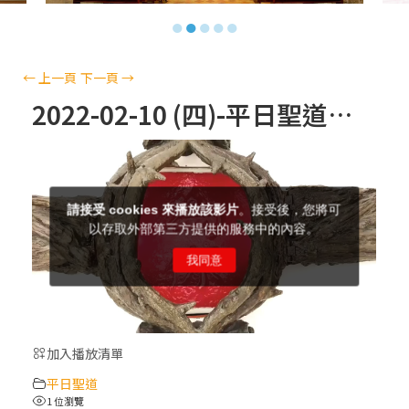
【信仰之旅】第十三集：「天主十誡(上)」
●
●
●
●
●
—金毓瑋 神父
【信仰之旅】第十二集：「聖母、聖人」—
←
上一頁
下一頁
→
高樂祈 修女
2022-02-10 (四)-平日聖道禮儀
【信仰之旅】第十一集：「教 會」(推廣片)
【信仰之旅】第十一集：「教 會」—林必能
神父
【信仰之旅】第十集：「逾越奧蹟」— 錢玲
珠老師
加入播放清單
(5)黃敏正主教帶你做「四旬期避靜」—【逾
平日聖道
越的智慧】：完美的喜樂
1 位瀏覽