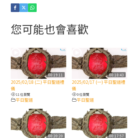
(4)黃敏正主教帶你做「四旬期避靜」—【逾
越的智慧】：聖方濟的逾越善表—與痲瘋病
人相遇
您可能也會喜歡
(3)黃敏正主教帶你做「四旬期避靜」—【逾
越的智慧】：耶穌的三大奧蹟
(2)黃敏正主教帶你做「四旬期避靜」—【逾
越的智慧】：七項齋戒的意義與益處
00:19:11
00:18:43
2025/02/18 (二) 平日聖道禮
2025/02/17 (一) 平日聖道禮
【信仰之旅】第九集：「如果你的痛苦比快
儀
儀
樂多」—歐義明神父 / 應芝莉老師
11 位瀏覽
0 位瀏覽
平日聖道
平日聖道
(1)黃敏正主教帶你做「四旬期避靜」—【逾
越的智慧】：聖方濟的靈修，「不占為己
有」
00:20:20
00:17:57