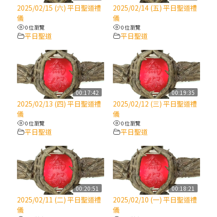
【信仰之旅】第八集：「耶穌為什麼降生到
2025/02/15 (六) 平日聖道禮
2025/02/14 (五) 平日聖道禮
人世」—高樂祈修女
儀
儀
0 位瀏覽
0 位瀏覽
平日聖道
平日聖道
2025/10/10【萬物讚頌頌歌 – 太陽與生態音
樂會】紀念聖方濟與已逝教宗方濟各（中）
2025/10/10【萬物讚頌頌歌 – 太陽與生態音
樂會】紀念聖方濟與已逝教宗方濟各（下）
00:17:42
00:19:35
2025/02/13 (四) 平日聖道禮
2025/02/12 (三) 平日聖道禮
儀
儀
2025/10/10【萬物讚頌頌歌 – 太陽與生態音
0 位瀏覽
0 位瀏覽
樂會】紀念聖方濟與已逝教宗方濟各（上）
平日聖道
平日聖道
(9完結)黃敏正主教帶你做【將臨期避靜】—
匝凱的「新生命」：利他與內化
00:20:51
00:18:21
(8)黃敏正主教帶你做【將臨期避靜】—耶穌
2025/02/11 (二) 平日聖道禮
2025/02/10 (一) 平日聖道禮
降生成人與人同在＝「厄瑪努爾」
儀
儀