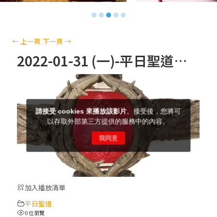
【信仰之旅】第十三集：「天主十誡(上)」
●
●
●
●
●
—金毓瑋 神父
【信仰之旅】第十二集：「聖母、聖人」—
←
上一頁
下一頁
→
高樂祈 修女
2022-01-31 (一)-平日聖道禮儀
【信仰之旅】第十一集：「教 會」(推廣片)
【信仰之旅】第十一集：「教 會」—林必能
神父
【信仰之旅】第十集：「逾越奧蹟」— 錢玲
珠老師
加入播放清單
(5)黃敏正主教帶你做「四旬期避靜」—【逾
平日聖道
越的智慧】：完美的喜樂
0 位瀏覽