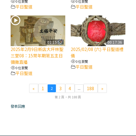
0 位瀏覽
0 位瀏覽
平日聖道
平日聖道
(7)黃敏正主教帶你做【將臨期避靜】—耶穌
降生人間，需要人的「接納」
(6)黃敏正主教帶你做【將臨期避靜】—「馬
槽」═「謙卑」
01:15:52
00:17:36
2025年2月9日新店大坪林聖
2025/02/08 (六) 平日聖道禮
三堂08：15常年期第五主日
儀
(5)黃敏正主教帶你做【將臨期避靜】—「福
彌撒直播
0 位瀏覽
傳」：講耶穌的故事
平日聖道
0 位瀏覽
平日聖道
(4)黃敏正主教帶你做【將臨期避靜】—匝凱
«
1
3
4
188
»
2
...
「想看」耶穌，耶穌「走近」匝凱
第 2 頁，共 188 頁
(3)黃敏正主教帶你做【將臨期避靜】—「轉
發表回應
念」，吃苦如吃補
(2)黃敏正主教帶你做【將臨期避靜】—