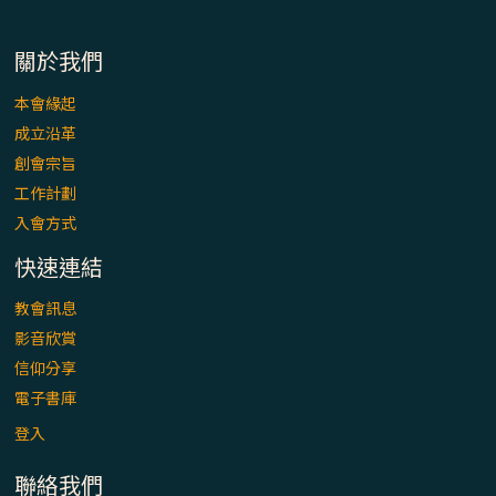
「看」是一門大學問、真正的靈修
關於我們
(1)黃敏正主教帶你做【將臨期避靜】—「走
入基督降生的奧蹟」以稅吏匝凱遇見耶穌為
本會緣起
例
成立沿革
創會宗旨
「禧年 來~」第十七集(最終回)：成為懷抱
工作計劃
「希望」的傳教士 / 宜蘭市法蒂瑪聖母堂
入會方式
「禧年 來~」第十六集：談《希伯來書》中的
快速連結
「希望」 / 高雄玫瑰聖母聖殿主教座堂
教會訊息
影音欣賞
「禧年 來~」第十五集：再論《在希望中得
信仰分享
救》通諭中的「希望」 / 花蓮美崙進教之佑
主教座堂(下)
電子書庫
登入
「禧年 來~」第十四集：續談《在希望中得
救》通諭中的「希望」 / 花蓮美崙進教之佑
聯絡我們