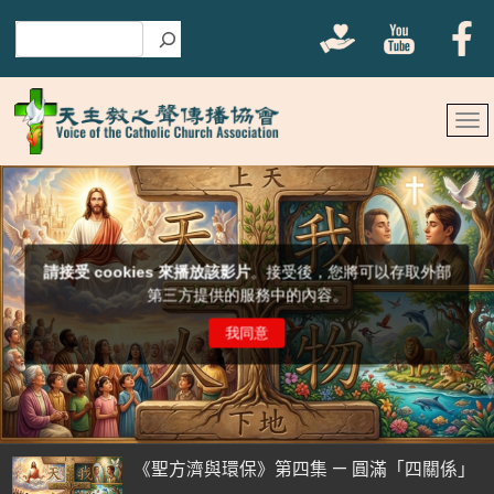
搜尋
《聖方濟與環保》第四集 — 圓滿「四關係」