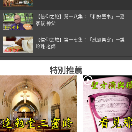
正在播放
【信仰之旅】第十八集：「和好聖事」—潘
家駿 神父
【信仰之旅】第十七集：「感恩祭宴」—錢
玲珠 老師
【信仰之旅】第十六集：「彌撒初體驗」—
特別推薦
錢玲珠 老師
【信仰之旅】第十五集：「入門聖事」—錢
玲珠 老師
【信仰之旅】第十四集：「天主十誡(下)」
—金毓瑋 神父