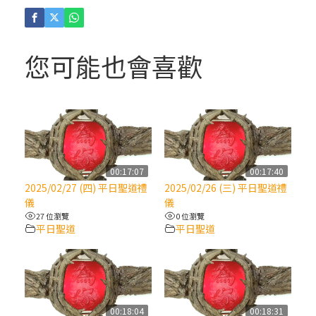
(4)黃敏正主教帶你做「四旬期避靜」—【逾
越的智慧】：聖方濟的逾越善表—與痲瘋病
人相遇
您可能也會喜歡
(3)黃敏正主教帶你做「四旬期避靜」—【逾
越的智慧】：耶穌的三大奧蹟
(2)黃敏正主教帶你做「四旬期避靜」—【逾
越的智慧】：七項齋戒的意義與益處
00:17:07
00:17:40
2025/02/27 (四) 平日聖道禮
2025/02/26 (三) 平日聖道禮
【信仰之旅】第九集：「如果你的痛苦比快
儀
儀
樂多」—歐義明神父 / 應芝莉老師
27 位瀏覽
0 位瀏覽
平日聖道
平日聖道
(1)黃敏正主教帶你做「四旬期避靜」—【逾
越的智慧】：聖方濟的靈修，「不占為己
有」
00:18:04
00:18:31