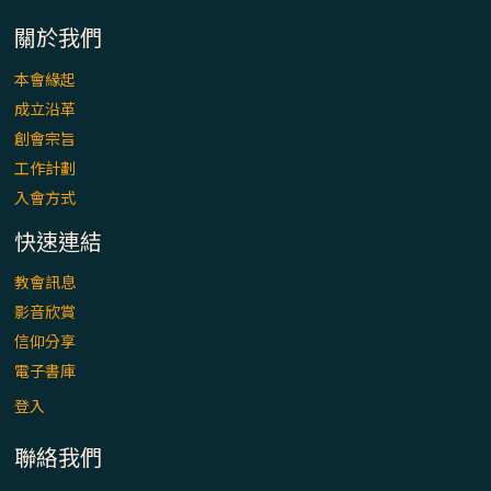
「看」是一門大學問、真正的靈修
關於我們
(1)黃敏正主教帶你做【將臨期避靜】—「走
本會緣起
入基督降生的奧蹟」以稅吏匝凱遇見耶穌為
成立沿革
例
創會宗旨
「禧年 來~」第十七集(最終回)：成為懷抱
工作計劃
「希望」的傳教士 / 宜蘭市法蒂瑪聖母堂
入會方式
快速連結
「禧年 來~」第十六集：談《希伯來書》中的
「希望」 / 高雄玫瑰聖母聖殿主教座堂
教會訊息
影音欣賞
「禧年 來~」第十五集：再論《在希望中得
信仰分享
救》通諭中的「希望」 / 花蓮美崙進教之佑
電子書庫
主教座堂(下)
登入
「禧年 來~」第十四集：續談《在希望中得
聯絡我們
救》通諭中的「希望」 / 花蓮美崙進教之佑