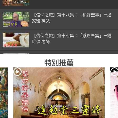
正在播放
【信仰之旅】第十八集：「和好聖事」—潘
家駿 神父
【信仰之旅】第十七集：「感恩祭宴」—錢
玲珠 老師
【信仰之旅】第十六集：「彌撒初體驗」—
特別推薦
錢玲珠 老師
【信仰之旅】第十五集：「入門聖事」—錢
玲珠 老師
【信仰之旅】第十四集：「天主十誡(下)」
—金毓瑋 神父