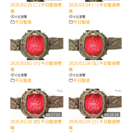
【信仰之旅】第八集：「耶穌為什麼降生到
2025/02/25 (二) 平日聖道禮
2025/02/24 (一) 平日聖道禮
人世」—高樂祈修女
儀
儀
0 位瀏覽
0 位瀏覽
平日聖道
平日聖道
2025/10/10【萬物讚頌頌歌 – 太陽與生態音
樂會】紀念聖方濟與已逝教宗方濟各（中）
2025/10/10【萬物讚頌頌歌 – 太陽與生態音
樂會】紀念聖方濟與已逝教宗方濟各（下）
2025/03/01 (六) 平日聖道禮
2025/02/28 (五) 平日聖道禮
儀
儀
2025/10/10【萬物讚頌頌歌 – 太陽與生態音
0 位瀏覽
0 位瀏覽
樂會】紀念聖方濟與已逝教宗方濟各（上）
平日聖道
平日聖道
(9完結)黃敏正主教帶你做【將臨期避靜】—
匝凱的「新生命」：利他與內化
00:17:52
00:16:34
(8)黃敏正主教帶你做【將臨期避靜】—耶穌
2025/02/20 (四) 平日聖道禮
2025/02/19 (三) 平日聖道禮
降生成人與人同在＝「厄瑪努爾」
儀
儀