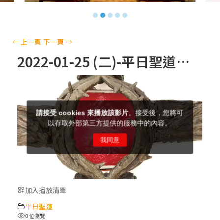
【信仰之旅】第十三集：「天主十誡(上)」
●
●
●
●
●
—金毓瑋 神父
【信仰之旅】第十二集：「聖母、聖人」—
←
上一頁
下一頁
→
高樂祈 修女
2022-01-25 (二)-平日聖道禮儀
【信仰之旅】第十一集：「教 會」(推廣片)
【信仰之旅】第十一集：「教 會」—林必能
神父
【信仰之旅】第十集：「逾越奧蹟」— 錢玲
珠老師
加入播放清單
(5)黃敏正主教帶你做「四旬期避靜」—【逾
平日聖道
越的智慧】：完美的喜樂
0 位瀏覽