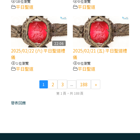
18 位瀏覽
0 位瀏覽
平日聖道
平日聖道
(7)黃敏正主教帶你做【將臨期避靜】—耶穌
降生人間，需要人的「接納」
(6)黃敏正主教帶你做【將臨期避靜】—「馬
槽」═「謙卑」
22:06
2025/02/22 (六) 平日聖道禮
2025/02/21 (五) 平日聖道禮
儀
儀
(5)黃敏正主教帶你做【將臨期避靜】—「福
1 位瀏覽
0 位瀏覽
傳」：講耶穌的故事
平日聖道
平日聖道
(4)黃敏正主教帶你做【將臨期避靜】—匝凱
2
3
188
»
1
...
「想看」耶穌，耶穌「走近」匝凱
第 1 頁，共 188 頁
發表回應
(3)黃敏正主教帶你做【將臨期避靜】—「轉
念」，吃苦如吃補
(2)黃敏正主教帶你做【將臨期避靜】—