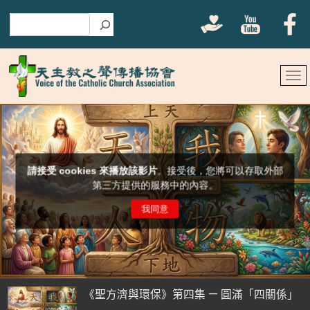
搜尋
《聖方濟與環保》第四集 — 圓滿「四關係」