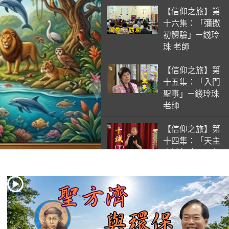
【信仰之旅】第
十六集：「彌撒
初體驗」—錢玲
珠 老師
【信仰之旅】第
十五集：「入門
聖事」—錢玲珠
老師
【信仰之旅】第
十四集：「天主
十誡(下)」—金
毓瑋 神父
【信仰之旅】第
十三集：「天主
十誡(上)」—金
毓瑋 神父