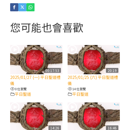
(4)黃敏正主教帶你做「四旬期避靜」—【逾
越的智慧】：聖方濟的逾越善表—與痲瘋病
人相遇
您可能也會喜歡
(3)黃敏正主教帶你做「四旬期避靜」—【逾
越的智慧】：耶穌的三大奧蹟
(2)黃敏正主教帶你做「四旬期避靜」—【逾
越的智慧】：七項齋戒的意義與益處
00:17:53
20:19
2025/01/27 (一) 平日聖道禮
2025/01/25 (六) 平日聖道禮
【信仰之旅】第九集：「如果你的痛苦比快
儀
儀
樂多」—歐義明神父 / 應芝莉老師
0 位瀏覽
14 位瀏覽
平日聖道
平日聖道
(1)黃敏正主教帶你做「四旬期避靜」—【逾
越的智慧】：聖方濟的靈修，「不占為己
有」
14:26
16:46