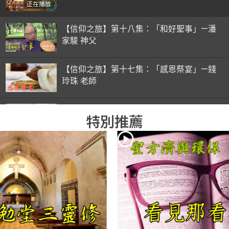
正在播放
【信仰之旅】第十八集：「和好聖事」—潘
家駿 神父
【信仰之旅】第十七集：「感恩祭宴」—錢
玲珠 老師
【信仰之旅】第十六集：「彌撒初體驗」—
特別推薦
錢玲珠 老師
【信仰之旅】第十五集：「入門聖事」—錢
玲珠 老師
【信仰之旅】第十四集：「天主十誡(下)」
—金毓瑋 神父