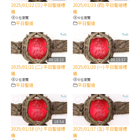
【信仰之旅】第八集：「耶穌為什麼降生到
2025/01/22 (三) 平日聖道禮
2025/01/23 (四) 平日聖道禮
人世」—高樂祈修女
儀
儀
3 位瀏覽
4 位瀏覽
平日聖道
平日聖道
2025/10/10【萬物讚頌頌歌 – 太陽與生態音
樂會】紀念聖方濟與已逝教宗方濟各（中）
2025/10/10【萬物讚頌頌歌 – 太陽與生態音
樂會】紀念聖方濟與已逝教宗方濟各（下）
00:18:23
00:15:57
2025/01/21 (二) 平日聖道禮
2025/01/20 (一) 平日聖道禮
儀
儀
2025/10/10【萬物讚頌頌歌 – 太陽與生態音
2 位瀏覽
0 位瀏覽
樂會】紀念聖方濟與已逝教宗方濟各（上）
平日聖道
平日聖道
(9完結)黃敏正主教帶你做【將臨期避靜】—
匝凱的「新生命」：利他與內化
18:54
(8)黃敏正主教帶你做【將臨期避靜】—耶穌
2025/01/18 (六) 平日聖道禮
2025/01/17 (五) 平日聖道禮
降生成人與人同在＝「厄瑪努爾」
儀
儀