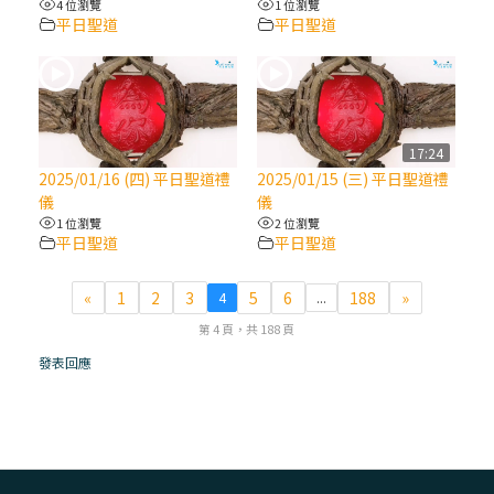
4 位瀏覽
1 位瀏覽
平日聖道
平日聖道
(7)黃敏正主教帶你做【將臨期避靜】—耶穌
降生人間，需要人的「接納」
(6)黃敏正主教帶你做【將臨期避靜】—「馬
槽」═「謙卑」
17:24
2025/01/16 (四) 平日聖道禮
2025/01/15 (三) 平日聖道禮
儀
儀
(5)黃敏正主教帶你做【將臨期避靜】—「福
1 位瀏覽
2 位瀏覽
傳」：講耶穌的故事
平日聖道
平日聖道
(4)黃敏正主教帶你做【將臨期避靜】—匝凱
«
1
2
3
5
6
188
»
4
...
「想看」耶穌，耶穌「走近」匝凱
第 4 頁，共 188 頁
發表回應
(3)黃敏正主教帶你做【將臨期避靜】—「轉
念」，吃苦如吃補
(2)黃敏正主教帶你做【將臨期避靜】—