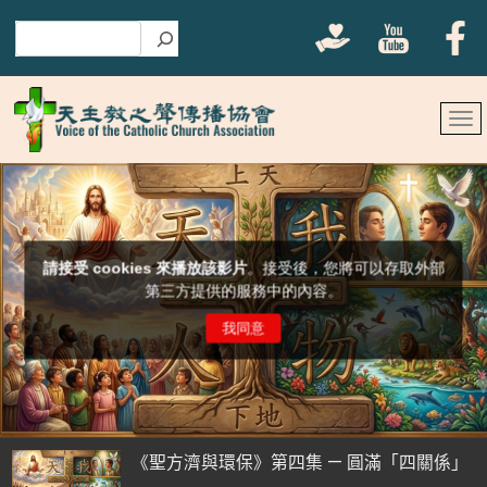
搜尋
《聖方濟與環保》第四集 — 圓滿「四關係」