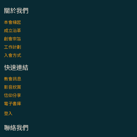
「看」是一門大學問、真正的靈修
關於我們
(1)黃敏正主教帶你做【將臨期避靜】—「走
本會緣起
入基督降生的奧蹟」以稅吏匝凱遇見耶穌為
成立沿革
例
創會宗旨
「禧年 來~」第十七集(最終回)：成為懷抱
工作計劃
「希望」的傳教士 / 宜蘭市法蒂瑪聖母堂
入會方式
快速連結
「禧年 來~」第十六集：談《希伯來書》中的
「希望」 / 高雄玫瑰聖母聖殿主教座堂
教會訊息
影音欣賞
「禧年 來~」第十五集：再論《在希望中得
信仰分享
救》通諭中的「希望」 / 花蓮美崙進教之佑
電子書庫
主教座堂(下)
登入
「禧年 來~」第十四集：續談《在希望中得
聯絡我們
救》通諭中的「希望」 / 花蓮美崙進教之佑