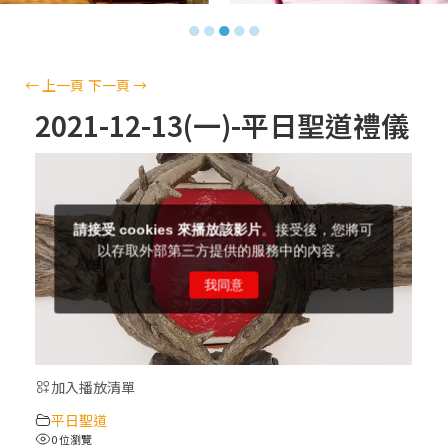
【信仰之旅】第十三集：「天主十誡(上)」
●
●
●
●
●
—金毓瑋 神父
【信仰之旅】第十二集：「聖母、聖人」—
←
上一頁
下一頁
→
高樂祈 修女
2021-12-13(一)-平日聖道禮儀
【信仰之旅】第十一集：「教 會」(推廣片)
【信仰之旅】第十一集：「教 會」—林必能
神父
【信仰之旅】第十集：「逾越奧蹟」— 錢玲
珠老師
加入播放清單
(5)黃敏正主教帶你做「四旬期避靜」—【逾
平日聖道
越的智慧】：完美的喜樂
0 位瀏覽