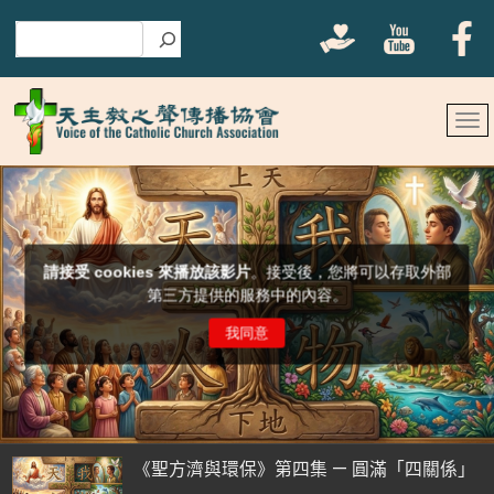
搜尋
《聖方濟與環保》第四集 — 圓滿「四關係」