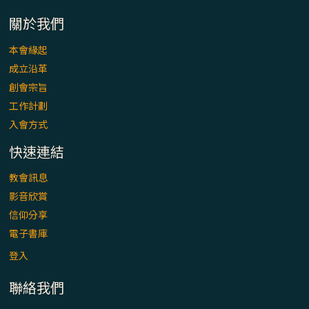
「看」是一門大學問、真正的靈修
關於我們
(1)黃敏正主教帶你做【將臨期避靜】—「走
本會緣起
入基督降生的奧蹟」以稅吏匝凱遇見耶穌為
成立沿革
例
創會宗旨
「禧年 來~」第十七集(最終回)：成為懷抱
工作計劃
「希望」的傳教士 / 宜蘭市法蒂瑪聖母堂
入會方式
快速連結
「禧年 來~」第十六集：談《希伯來書》中的
「希望」 / 高雄玫瑰聖母聖殿主教座堂
教會訊息
影音欣賞
「禧年 來~」第十五集：再論《在希望中得
信仰分享
救》通諭中的「希望」 / 花蓮美崙進教之佑
電子書庫
主教座堂(下)
登入
「禧年 來~」第十四集：續談《在希望中得
聯絡我們
救》通諭中的「希望」 / 花蓮美崙進教之佑