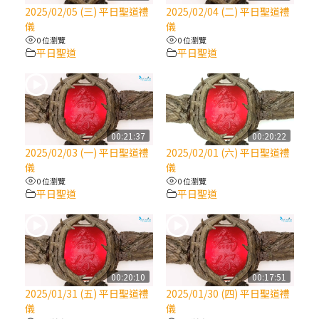
【信仰之旅】第八集：「耶穌為什麼降生到
2025/02/05 (三) 平日聖道禮
2025/02/04 (二) 平日聖道禮
人世」—高樂祈修女
儀
儀
0 位瀏覽
0 位瀏覽
平日聖道
平日聖道
2025/10/10【萬物讚頌頌歌 – 太陽與生態音
樂會】紀念聖方濟與已逝教宗方濟各（中）
2025/10/10【萬物讚頌頌歌 – 太陽與生態音
樂會】紀念聖方濟與已逝教宗方濟各（下）
00:21:37
00:20:22
2025/02/03 (一) 平日聖道禮
2025/02/01 (六) 平日聖道禮
儀
儀
2025/10/10【萬物讚頌頌歌 – 太陽與生態音
0 位瀏覽
0 位瀏覽
樂會】紀念聖方濟與已逝教宗方濟各（上）
平日聖道
平日聖道
(9完結)黃敏正主教帶你做【將臨期避靜】—
匝凱的「新生命」：利他與內化
00:20:10
00:17:51
(8)黃敏正主教帶你做【將臨期避靜】—耶穌
2025/01/31 (五) 平日聖道禮
2025/01/30 (四) 平日聖道禮
降生成人與人同在＝「厄瑪努爾」
儀
儀