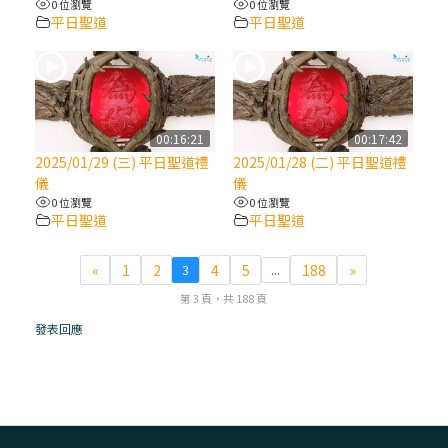
0 位瀏覽
0 位瀏覽
平日聖道
平日聖道
(7)黃敏正主教帶你做【將臨期避靜】—耶穌
降生人間，需要人的「接納」
(6)黃敏正主教帶你做【將臨期避靜】—「馬
槽」═「謙卑」
00:16:21
00:17:42
2025/01/29 (三) 平日聖道禮
2025/01/28 (二) 平日聖道禮
儀
儀
(5)黃敏正主教帶你做【將臨期避靜】—「福
0 位瀏覽
0 位瀏覽
傳」：講耶穌的故事
平日聖道
平日聖道
(4)黃敏正主教帶你做【將臨期避靜】—匝凱
«
1
2
4
5
188
»
3
...
「想看」耶穌，耶穌「走近」匝凱
第 3 頁，共 188 頁
發表回應
(3)黃敏正主教帶你做【將臨期避靜】—「轉
念」，吃苦如吃補
(2)黃敏正主教帶你做【將臨期避靜】—