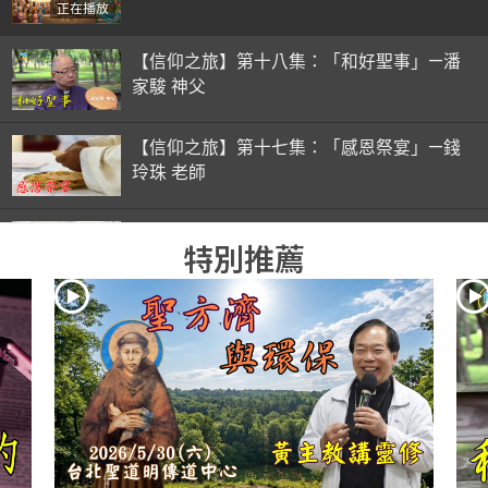
正在播放
【信仰之旅】第十八集：「和好聖事」—潘
家駿 神父
【信仰之旅】第十七集：「感恩祭宴」—錢
玲珠 老師
【信仰之旅】第十六集：「彌撒初體驗」—
特別推薦
錢玲珠 老師
【信仰之旅】第十五集：「入門聖事」—錢
玲珠 老師
【信仰之旅】第十四集：「天主十誡(下)」
—金毓瑋 神父