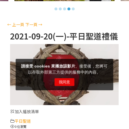
【信仰之旅】第十三集：「天主十誡(上)」
●
●
●
●
●
—金毓瑋 神父
【信仰之旅】第十二集：「聖母、聖人」—
←
上一頁
下一頁
→
高樂祈 修女
2021-09-20(一)-平日聖道禮儀
【信仰之旅】第十一集：「教 會」(推廣片)
【信仰之旅】第十一集：「教 會」—林必能
神父
【信仰之旅】第十集：「逾越奧蹟」— 錢玲
珠老師
加入播放清單
(5)黃敏正主教帶你做「四旬期避靜」—【逾
平日聖道
越的智慧】：完美的喜樂
0 位瀏覽