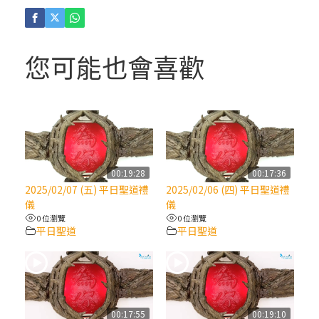
(4)黃敏正主教帶你做「四旬期避靜」—【逾
越的智慧】：聖方濟的逾越善表—與痲瘋病
人相遇
您可能也會喜歡
(3)黃敏正主教帶你做「四旬期避靜」—【逾
越的智慧】：耶穌的三大奧蹟
(2)黃敏正主教帶你做「四旬期避靜」—【逾
越的智慧】：七項齋戒的意義與益處
00:19:28
00:17:36
2025/02/07 (五) 平日聖道禮
2025/02/06 (四) 平日聖道禮
【信仰之旅】第九集：「如果你的痛苦比快
儀
儀
樂多」—歐義明神父 / 應芝莉老師
0 位瀏覽
0 位瀏覽
平日聖道
平日聖道
(1)黃敏正主教帶你做「四旬期避靜」—【逾
越的智慧】：聖方濟的靈修，「不占為己
有」
00:17:55
00:19:10