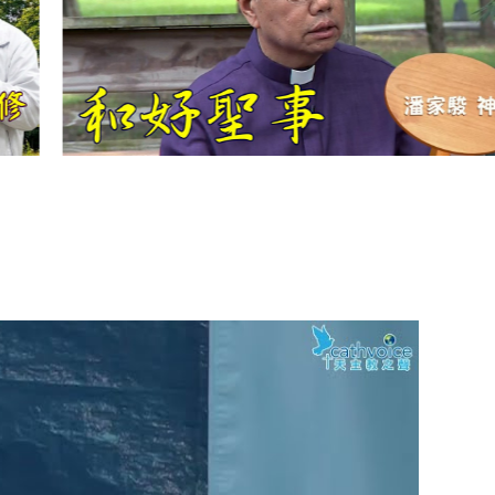
【信仰之旅】第
十二集：「聖
母、聖人」—高
樂祈 修女
【信仰之旅】第
十一集：「教
會」(推廣片)
【信仰之旅】第
十一集：「教
會」—林必能神
父
【信仰之旅】第
十集：「逾越奧
蹟」— 錢玲珠老
師