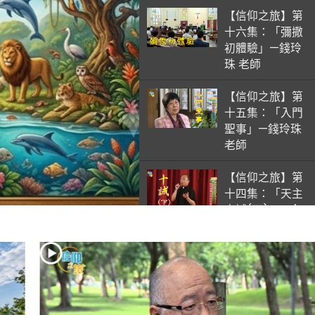
【信仰之旅】第
十六集：「彌撒
初體驗」—錢玲
珠 老師
【信仰之旅】第
十五集：「入門
聖事」—錢玲珠
老師
【信仰之旅】第
十四集：「天主
十誡(下)」—金
毓瑋 神父
【信仰之旅】第
十三集：「天主
十誡(上)」—金
毓瑋 神父