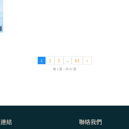
8
2
3
61
»
1
...
第 1 頁，共 61 頁
速連結
聯絡我們