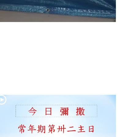
(2)黃敏正主教
帶你做「四旬期
避靜」—【逾越
的智慧】：七項
齋戒的意義與益
處
【信仰之旅】第
九集：「如果你
的痛苦比快樂
多」—歐義明神
父 / 應芝莉老師
(1)黃敏正主教帶
你做「四旬期避
靜」—【逾越的
智慧】：聖方濟
的靈修，「不占
為己有」