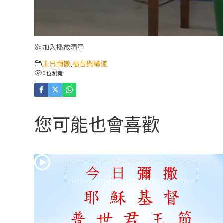
加入播放清單
主日彌撒
福音與講道
,
0 位瀏覽
您可能也會喜歡