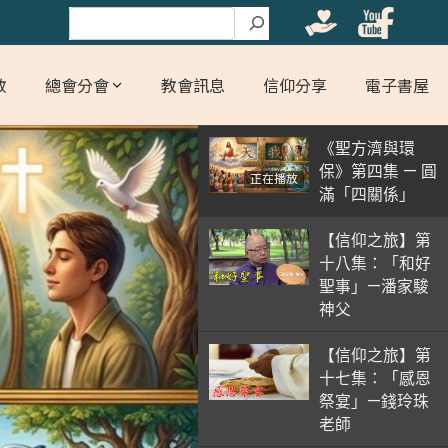
搜尋
教
總會分會
教會訊息
信仰分享
電子書屋
《聖方濟與環
保》第四集 — 圓
正在播放
滿「四關係」
【信仰之旅】第
十八集：「和好
聖事」—潘家駿
神父
【信仰之旅】第
十七集：「感恩
祭宴」—錢玲珠
老師