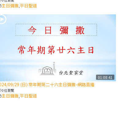
主日彌撒
平日聖道
,
2025/10/10【萬
物讚頌頌歌 – 太
陽與生態音樂
會】紀念聖方濟
與已逝教宗方濟
各（上）
(9完結)黃敏正
主教帶你做【將
臨期避靜】—匝
01:08:41
凱的「新生
024/09/29 (日) 常年期第二十六主日彌撒-網路直播
命」：利他與內
0 位瀏覽
化
主日彌撒
平日聖道
,
(8)黃敏正主教
帶你做【將臨期
避靜】—耶穌降
生成人與人同在