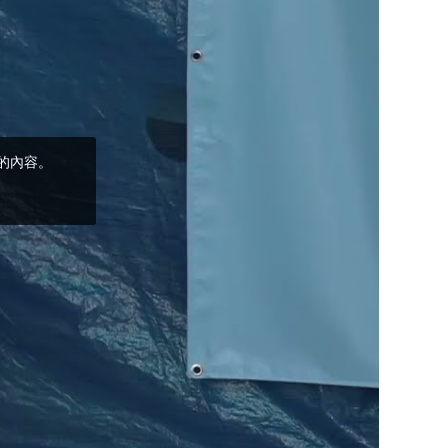
(5)黃敏正主教
帶你做「四旬期
避靜」—【逾越
的智慧】：完美
的喜樂
(4)黃敏正主教
帶你做「四旬期
避靜」—【逾越
的智慧】：聖方
濟的逾越善表—
與痲瘋病人相遇
(3)黃敏正主教
帶你做「四旬期
避靜」—【逾越
的智慧】：耶穌
的三大奧蹟