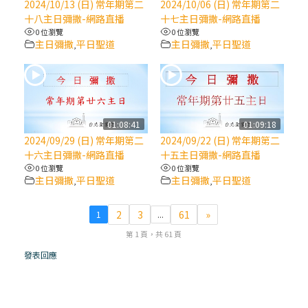
2024/10/13 (日) 常年期第二
2024/10/06 (日) 常年期第二
十八主日彌撒-網路直播
十七主日彌撒-網路直播
(7)黃敏正主教帶你做【將臨期避靜】—耶穌
0 位瀏覽
0 位瀏覽
降生人間，需要人的「接納」
主日彌撒
平日聖道
主日彌撒
平日聖道
,
,
(6)黃敏正主教帶你做【將臨期避靜】—「馬
槽」═「謙卑」
01:08:41
01:09:18
(5)黃敏正主教帶你做【將臨期避靜】—「福
2024/09/29 (日) 常年期第二
2024/09/22 (日) 常年期第二
傳」：講耶穌的故事
十六主日彌撒-網路直播
十五主日彌撒-網路直播
0 位瀏覽
0 位瀏覽
主日彌撒
平日聖道
主日彌撒
平日聖道
,
,
(4)黃敏正主教帶你做【將臨期避靜】—匝凱
「想看」耶穌，耶穌「走近」匝凱
2
3
61
»
1
...
第 1 頁，共 61 頁
(3)黃敏正主教帶你做【將臨期避靜】—「轉
念」，吃苦如吃補
發表回應
(2)黃敏正主教帶你做【將臨期避靜】—