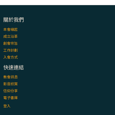
「看」是一門大學問、真正的靈修
(1)黃敏正主教帶你做【將臨期避靜】—「走
關於我們
入基督降生的奧蹟」以稅吏匝凱遇見耶穌為
例
本會緣起
成立沿革
「禧年 來~」第十七集(最終回)：成為懷抱
創會宗旨
「希望」的傳教士 / 宜蘭市法蒂瑪聖母堂
工作計劃
入會方式
「禧年 來~」第十六集：談《希伯來書》中的
「希望」 / 高雄玫瑰聖母聖殿主教座堂
快速連結
教會訊息
「禧年 來~」第十五集：再論《在希望中得
影音欣賞
救》通諭中的「希望」 / 花蓮美崙進教之佑
信仰分享
主教座堂(下)
電子書庫
「禧年 來~」第十四集：續談《在希望中得
登入
救》通諭中的「希望」 / 花蓮美崙進教之佑