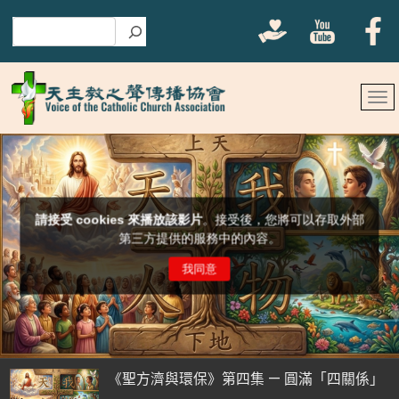
搜尋
《聖方濟與環保》第四集 — 圓滿「四關係」