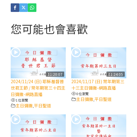
(4)黃敏正主教帶你做「四旬期避靜」—【逾
越的智慧】：聖方濟的逾越善表—與痲瘋病
人相遇
您可能也會喜歡
(3)黃敏正主教帶你做「四旬期避靜」—【逾
越的智慧】：耶穌的三大奧蹟
(2)黃敏正主教帶你做「四旬期避靜」—【逾
越的智慧】：七項齋戒的意義與益處
01:20:07
01:24:05
2024/11/24 (日) 耶穌基督普
2024/11/17 (日) 常年期第三
【信仰之旅】第九集：「如果你的痛苦比快
世君王節 / 常年期第三十四主
十三主日彌撒-網路直播
樂多」—歐義明神父 / 應芝莉老師
日彌撒-網路直播
0 位瀏覽
主日彌撒
平日聖道
,
1 位瀏覽
主日彌撒
平日聖道
,
(1)黃敏正主教帶你做「四旬期避靜」—【逾
越的智慧】：聖方濟的靈修，「不占為己
有」