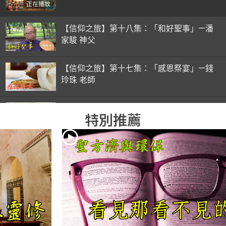
正在播放
【信仰之旅】第十八集：「和好聖事」—潘
家駿 神父
【信仰之旅】第十七集：「感恩祭宴」—錢
玲珠 老師
【信仰之旅】第十六集：「彌撒初體驗」—
特別推薦
錢玲珠 老師
【信仰之旅】第十五集：「入門聖事」—錢
玲珠 老師
【信仰之旅】第十四集：「天主十誡(下)」
—金毓瑋 神父