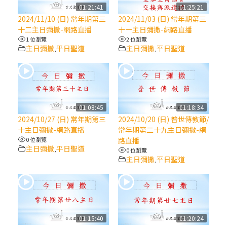
【信仰之旅】第八集：「耶穌為什麼降生到
01:21:41
01:25:21
人世」—高樂祈修女
2024/11/10 (日) 常年期第三
2024/11/03 (日) 常年期第三
十二主日彌撒-網路直播
十一主日彌撒-網路直播
1 位瀏覽
2 位瀏覽
2025/10/10【萬物讚頌頌歌 – 太陽與生態音
主日彌撒
平日聖道
主日彌撒
平日聖道
,
,
樂會】紀念聖方濟與已逝教宗方濟各（中）
2025/10/10【萬物讚頌頌歌 – 太陽與生態音
樂會】紀念聖方濟與已逝教宗方濟各（下）
01:08:45
01:18:34
2024/10/27 (日) 常年期第三
2024/10/20 (日) 普世傳教節/
2025/10/10【萬物讚頌頌歌 – 太陽與生態音
十主日彌撒-網路直播
常年期第二十九主日彌撒-網
樂會】紀念聖方濟與已逝教宗方濟各（上）
0 位瀏覽
路直播
主日彌撒
平日聖道
,
0 位瀏覽
主日彌撒
平日聖道
,
(9完結)黃敏正主教帶你做【將臨期避靜】—
匝凱的「新生命」：利他與內化
(8)黃敏正主教帶你做【將臨期避靜】—耶穌
降生成人與人同在＝「厄瑪努爾」
01:15:40
01:20:24