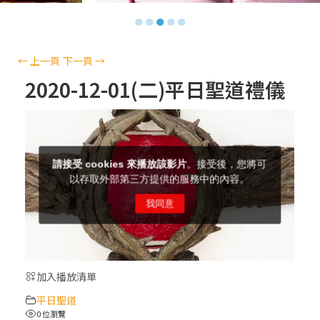
【信仰之旅】第十三集：「天主十誡(上)」
●
●
●
●
●
—金毓瑋 神父
【信仰之旅】第十二集：「聖母、聖人」—
←
上一頁
下一頁
→
高樂祈 修女
2020-12-01(二)平日聖道禮儀
【信仰之旅】第十一集：「教 會」(推廣片)
【信仰之旅】第十一集：「教 會」—林必能
神父
【信仰之旅】第十集：「逾越奧蹟」— 錢玲
珠老師
加入播放清單
(5)黃敏正主教帶你做「四旬期避靜」—【逾
平日聖道
越的智慧】：完美的喜樂
0 位瀏覽