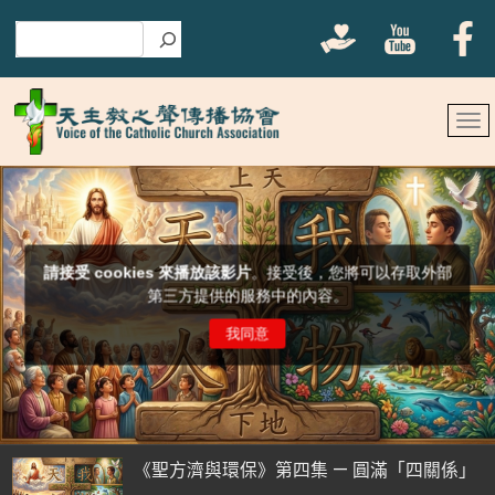
搜尋
《聖方濟與環保》第四集 — 圓滿「四關係」