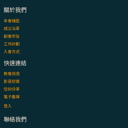
「看」是一門大學問、真正的靈修
關於我們
(1)黃敏正主教帶你做【將臨期避靜】—「走
本會緣起
入基督降生的奧蹟」以稅吏匝凱遇見耶穌為
成立沿革
例
創會宗旨
「禧年 來~」第十七集(最終回)：成為懷抱
工作計劃
「希望」的傳教士 / 宜蘭市法蒂瑪聖母堂
入會方式
快速連結
「禧年 來~」第十六集：談《希伯來書》中的
「希望」 / 高雄玫瑰聖母聖殿主教座堂
教會訊息
影音欣賞
「禧年 來~」第十五集：再論《在希望中得
信仰分享
救》通諭中的「希望」 / 花蓮美崙進教之佑
電子書庫
主教座堂(下)
登入
「禧年 來~」第十四集：續談《在希望中得
聯絡我們
救》通諭中的「希望」 / 花蓮美崙進教之佑