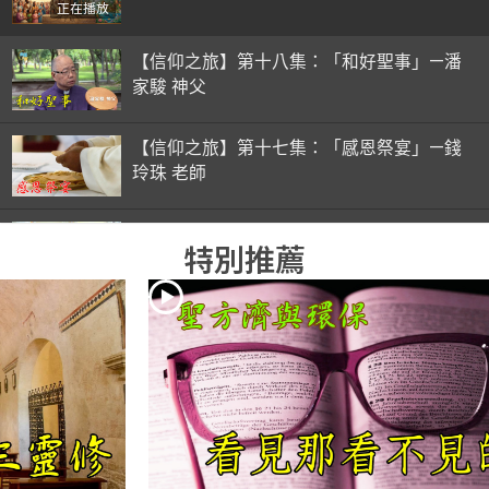
正在播放
【信仰之旅】第十八集：「和好聖事」—潘
家駿 神父
【信仰之旅】第十七集：「感恩祭宴」—錢
玲珠 老師
【信仰之旅】第十六集：「彌撒初體驗」—
特別推薦
錢玲珠 老師
【信仰之旅】第十五集：「入門聖事」—錢
玲珠 老師
【信仰之旅】第十四集：「天主十誡(下)」
—金毓瑋 神父