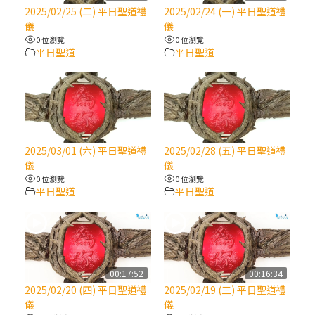
【信仰之旅】第八集：「耶穌為什麼降生到
2025/02/25 (二) 平日聖道禮
2025/02/24 (一) 平日聖道禮
人世」—高樂祈修女
儀
儀
0 位瀏覽
0 位瀏覽
平日聖道
平日聖道
2025/10/10【萬物讚頌頌歌 – 太陽與生態音
樂會】紀念聖方濟與已逝教宗方濟各（中）
2025/10/10【萬物讚頌頌歌 – 太陽與生態音
樂會】紀念聖方濟與已逝教宗方濟各（下）
2025/03/01 (六) 平日聖道禮
2025/02/28 (五) 平日聖道禮
儀
儀
2025/10/10【萬物讚頌頌歌 – 太陽與生態音
0 位瀏覽
0 位瀏覽
樂會】紀念聖方濟與已逝教宗方濟各（上）
平日聖道
平日聖道
(9完結)黃敏正主教帶你做【將臨期避靜】—
匝凱的「新生命」：利他與內化
00:17:52
00:16:34
(8)黃敏正主教帶你做【將臨期避靜】—耶穌
2025/02/20 (四) 平日聖道禮
2025/02/19 (三) 平日聖道禮
降生成人與人同在＝「厄瑪努爾」
儀
儀