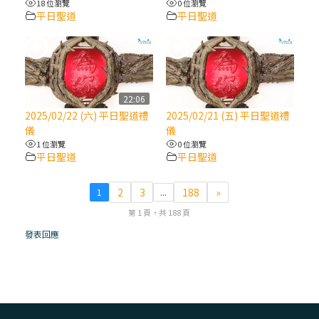
18 位瀏覽
0 位瀏覽
平日聖道
平日聖道
(7)黃敏正主教帶你做【將臨期避靜】—耶穌
降生人間，需要人的「接納」
(6)黃敏正主教帶你做【將臨期避靜】—「馬
槽」═「謙卑」
22:06
2025/02/22 (六) 平日聖道禮
2025/02/21 (五) 平日聖道禮
儀
儀
(5)黃敏正主教帶你做【將臨期避靜】—「福
1 位瀏覽
0 位瀏覽
傳」：講耶穌的故事
平日聖道
平日聖道
(4)黃敏正主教帶你做【將臨期避靜】—匝凱
2
3
188
»
1
...
「想看」耶穌，耶穌「走近」匝凱
第 1 頁，共 188 頁
發表回應
(3)黃敏正主教帶你做【將臨期避靜】—「轉
念」，吃苦如吃補
(2)黃敏正主教帶你做【將臨期避靜】—