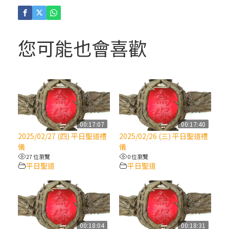
(4)黃敏正主教帶你做「四旬期避靜」—【逾
越的智慧】：聖方濟的逾越善表—與痲瘋病
人相遇
您可能也會喜歡
(3)黃敏正主教帶你做「四旬期避靜」—【逾
越的智慧】：耶穌的三大奧蹟
(2)黃敏正主教帶你做「四旬期避靜」—【逾
越的智慧】：七項齋戒的意義與益處
00:17:07
00:17:40
2025/02/27 (四) 平日聖道禮
2025/02/26 (三) 平日聖道禮
【信仰之旅】第九集：「如果你的痛苦比快
儀
儀
樂多」—歐義明神父 / 應芝莉老師
27 位瀏覽
0 位瀏覽
平日聖道
平日聖道
(1)黃敏正主教帶你做「四旬期避靜」—【逾
越的智慧】：聖方濟的靈修，「不占為己
有」
00:18:04
00:18:31