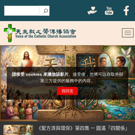
搜尋
《聖方濟與環保》第四集 — 圓滿「四關係」