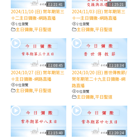
【信仰之旅】第八集：「耶穌為什麼降生到
01:21:41
01:25:21
人世」—高樂祈修女
2024/11/10 (日) 常年期第三
2024/11/03 (日) 常年期第三
十二主日彌撒-網路直播
十一主日彌撒-網路直播
1 位瀏覽
2 位瀏覽
2025/10/10【萬物讚頌頌歌 – 太陽與生態音
主日彌撒
平日聖道
主日彌撒
平日聖道
,
,
樂會】紀念聖方濟與已逝教宗方濟各（中）
2025/10/10【萬物讚頌頌歌 – 太陽與生態音
樂會】紀念聖方濟與已逝教宗方濟各（下）
01:08:45
01:18:34
2024/10/27 (日) 常年期第三
2024/10/20 (日) 普世傳教節/
2025/10/10【萬物讚頌頌歌 – 太陽與生態音
十主日彌撒-網路直播
常年期第二十九主日彌撒-網
樂會】紀念聖方濟與已逝教宗方濟各（上）
0 位瀏覽
路直播
主日彌撒
平日聖道
,
0 位瀏覽
主日彌撒
平日聖道
,
(9完結)黃敏正主教帶你做【將臨期避靜】—
匝凱的「新生命」：利他與內化
(8)黃敏正主教帶你做【將臨期避靜】—耶穌
降生成人與人同在＝「厄瑪努爾」
01:15:40
01:20:24