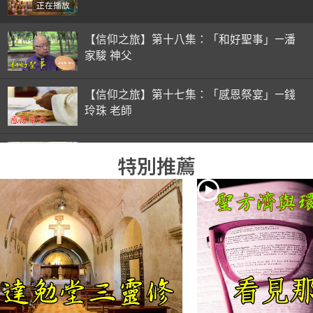
正在播放
【信仰之旅】第十八集：「和好聖事」—潘
家駿 神父
【信仰之旅】第十七集：「感恩祭宴」—錢
玲珠 老師
【信仰之旅】第十六集：「彌撒初體驗」—
特別推薦
錢玲珠 老師
【信仰之旅】第十五集：「入門聖事」—錢
玲珠 老師
【信仰之旅】第十四集：「天主十誡(下)」
—金毓瑋 神父