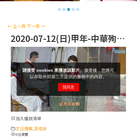
【信仰之旅】第十三集：「天主十誡(上)」
●
●
●
●
●
—金毓瑋 神父
【信仰之旅】第十二集：「聖母、聖人」—
←
上一頁
下一頁
→
高樂祈 修女
2020-07-12(日)甲年-中華殉道聖人節(常年期第十五主日)-答唱詠
【信仰之旅】第十一集：「教 會」(推廣片)
【信仰之旅】第十一集：「教 會」—林必能
神父
【信仰之旅】第十集：「逾越奧蹟」— 錢玲
珠老師
加入播放清單
(5)黃敏正主教帶你做「四旬期避靜」—【逾
主日彌撒
答唱詠
越的智慧】：完美的喜樂
,
0 位瀏覽