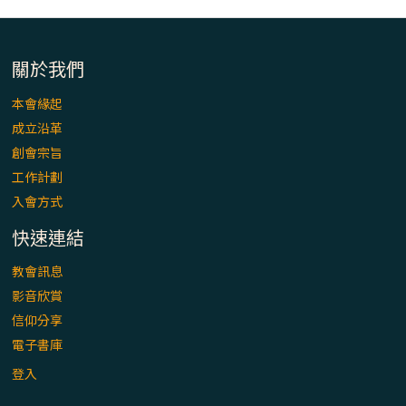
「看」是一門大學問、真正的靈修
(1)黃敏正主教帶你做【將臨期避靜】—「走
關於我們
入基督降生的奧蹟」以稅吏匝凱遇見耶穌為
例
本會緣起
成立沿革
「禧年 來~」第十七集(最終回)：成為懷抱
創會宗旨
「希望」的傳教士 / 宜蘭市法蒂瑪聖母堂
工作計劃
入會方式
「禧年 來~」第十六集：談《希伯來書》中的
「希望」 / 高雄玫瑰聖母聖殿主教座堂
快速連結
教會訊息
「禧年 來~」第十五集：再論《在希望中得
影音欣賞
救》通諭中的「希望」 / 花蓮美崙進教之佑
信仰分享
主教座堂(下)
電子書庫
「禧年 來~」第十四集：續談《在希望中得
登入
救》通諭中的「希望」 / 花蓮美崙進教之佑