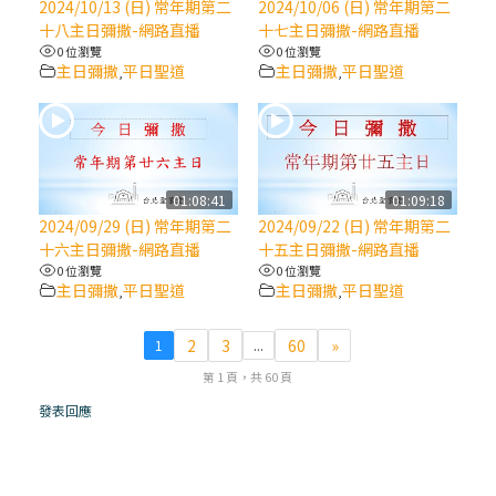
2024/10/13 (日) 常年期第二
2024/10/06 (日) 常年期第二
十八主日彌撒-網路直播
十七主日彌撒-網路直播
(7)黃敏正主教帶你做【將臨期避靜】—耶穌
0 位瀏覽
0 位瀏覽
降生人間，需要人的「接納」
主日彌撒
平日聖道
主日彌撒
平日聖道
,
,
(6)黃敏正主教帶你做【將臨期避靜】—「馬
槽」═「謙卑」
01:08:41
01:09:18
(5)黃敏正主教帶你做【將臨期避靜】—「福
2024/09/29 (日) 常年期第二
2024/09/22 (日) 常年期第二
傳」：講耶穌的故事
十六主日彌撒-網路直播
十五主日彌撒-網路直播
0 位瀏覽
0 位瀏覽
主日彌撒
平日聖道
主日彌撒
平日聖道
,
,
(4)黃敏正主教帶你做【將臨期避靜】—匝凱
「想看」耶穌，耶穌「走近」匝凱
2
3
60
»
1
...
第 1 頁，共 60 頁
(3)黃敏正主教帶你做【將臨期避靜】—「轉
念」，吃苦如吃補
發表回應
(2)黃敏正主教帶你做【將臨期避靜】—