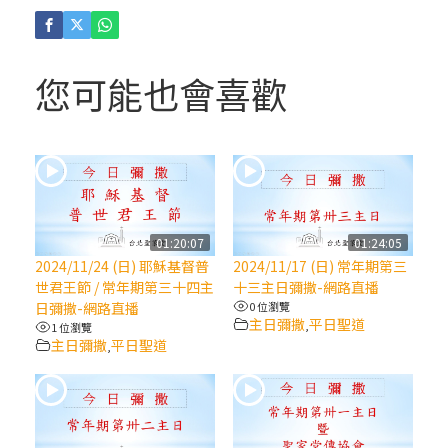
(4)黃敏正主教帶你做「四旬期避靜」—【逾
越的智慧】：聖方濟的逾越善表—與痲瘋病
人相遇
您可能也會喜歡
(3)黃敏正主教帶你做「四旬期避靜」—【逾
越的智慧】：耶穌的三大奧蹟
(2)黃敏正主教帶你做「四旬期避靜」—【逾
越的智慧】：七項齋戒的意義與益處
01:20:07
01:24:05
2024/11/24 (日) 耶穌基督普
2024/11/17 (日) 常年期第三
【信仰之旅】第九集：「如果你的痛苦比快
世君王節 / 常年期第三十四主
十三主日彌撒-網路直播
樂多」—歐義明神父 / 應芝莉老師
日彌撒-網路直播
0 位瀏覽
主日彌撒
平日聖道
,
1 位瀏覽
主日彌撒
平日聖道
,
(1)黃敏正主教帶你做「四旬期避靜」—【逾
越的智慧】：聖方濟的靈修，「不占為己
有」