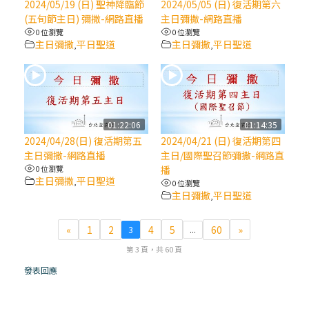
2024/05/19 (日) 聖神降臨節
2024/05/05 (日) 復活期第六
(五旬節主日) 彌撒-網路直播
主日彌撒-網路直播
(7)黃敏正主教帶你做【將臨期避靜】—耶穌
0 位瀏覽
0 位瀏覽
降生人間，需要人的「接納」
主日彌撒
平日聖道
主日彌撒
平日聖道
,
,
(6)黃敏正主教帶你做【將臨期避靜】—「馬
槽」═「謙卑」
01:22:06
01:14:35
(5)黃敏正主教帶你做【將臨期避靜】—「福
2024/04/28(日) 復活期第五
2024/04/21 (日) 復活期第四
傳」：講耶穌的故事
主日彌撒-網路直播
主日/國際聖召節彌撒-網路直
0 位瀏覽
播
主日彌撒
平日聖道
,
0 位瀏覽
(4)黃敏正主教帶你做【將臨期避靜】—匝凱
主日彌撒
平日聖道
,
「想看」耶穌，耶穌「走近」匝凱
«
1
2
4
5
60
»
3
...
(3)黃敏正主教帶你做【將臨期避靜】—「轉
第 3 頁，共 60 頁
念」，吃苦如吃補
發表回應
(2)黃敏正主教帶你做【將臨期避靜】—