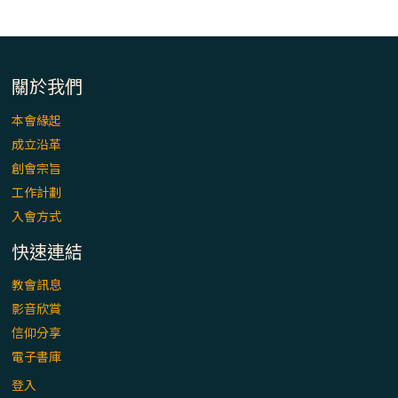
「看」是一門大學問、真正的靈修
(1)黃敏正主教帶你做【將臨期避靜】—「走
入基督降生的奧蹟」以稅吏匝凱遇見耶穌為
關於我們
例
本會緣起
「禧年 來~」第十七集(最終回)：成為懷抱
成立沿革
「希望」的傳教士 / 宜蘭市法蒂瑪聖母堂
創會宗旨
工作計劃
「禧年 來~」第十六集：談《希伯來書》中的
入會方式
「希望」 / 高雄玫瑰聖母聖殿主教座堂
快速連結
「禧年 來~」第十五集：再論《在希望中得
教會訊息
救》通諭中的「希望」 / 花蓮美崙進教之佑
影音欣賞
主教座堂(下)
信仰分享
電子書庫
「禧年 來~」第十四集：續談《在希望中得
救》通諭中的「希望」 / 花蓮美崙進教之佑
登入