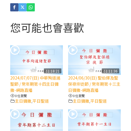
(4)黃敏正主教帶你做「四旬期避靜」—【逾
越的智慧】：聖方濟的逾越善表—與痲瘋病
人相遇
您可能也會喜歡
(3)黃敏正主教帶你做「四旬期避靜」—【逾
越的智慧】：耶穌的三大奧蹟
(2)黃敏正主教帶你做「四旬期避靜」—【逾
越的智慧】：七項齋戒的意義與益處
01:18:21
01:11:36
2024/07/07(日) 中華殉道諸
2024/06/30(日) 聖伯鐸及聖
【信仰之旅】第九集：「如果你的痛苦比快
聖節 / 常年期第十四主日彌
保祿宗徒節 / 常年期第十三主
樂多」—歐義明神父 / 應芝莉老師
撒-網路直播
日彌撒-網路直播
0 位瀏覽
0 位瀏覽
主日彌撒
平日聖道
主日彌撒
平日聖道
,
,
(1)黃敏正主教帶你做「四旬期避靜」—【逾
越的智慧】：聖方濟的靈修，「不占為己
有」