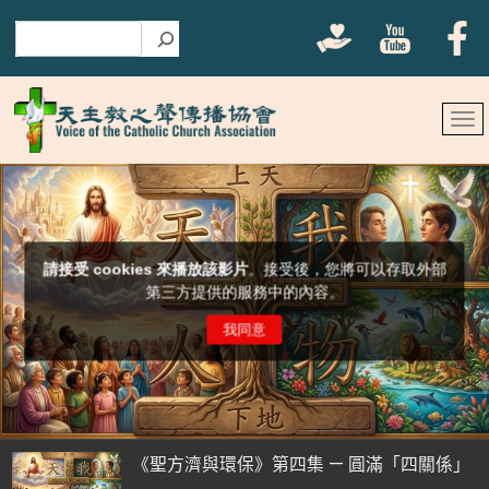
搜尋
《聖方濟與環保》第四集 — 圓滿「四關係」