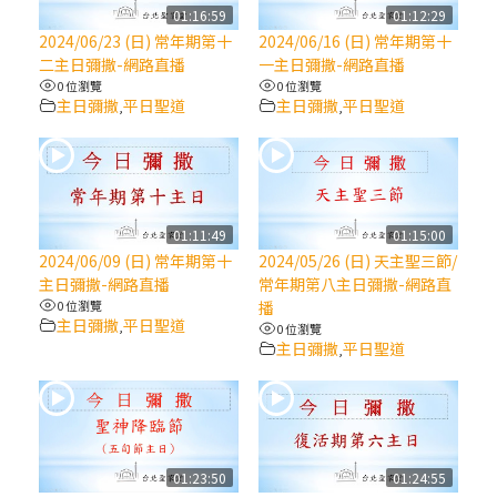
【信仰之旅】第八集：「耶穌為什麼降生到
01:16:59
01:12:29
人世」—高樂祈修女
2024/06/23 (日) 常年期第十
2024/06/16 (日) 常年期第十
二主日彌撒-網路直播
一主日彌撒-網路直播
0 位瀏覽
0 位瀏覽
2025/10/10【萬物讚頌頌歌 – 太陽與生態音
主日彌撒
平日聖道
主日彌撒
平日聖道
,
,
樂會】紀念聖方濟與已逝教宗方濟各（中）
2025/10/10【萬物讚頌頌歌 – 太陽與生態音
樂會】紀念聖方濟與已逝教宗方濟各（下）
01:11:49
01:15:00
2024/06/09 (日) 常年期第十
2024/05/26 (日) 天主聖三節/
2025/10/10【萬物讚頌頌歌 – 太陽與生態音
主日彌撒-網路直播
常年期第八主日彌撒-網路直
樂會】紀念聖方濟與已逝教宗方濟各（上）
0 位瀏覽
播
主日彌撒
平日聖道
,
0 位瀏覽
主日彌撒
平日聖道
,
(9完結)黃敏正主教帶你做【將臨期避靜】—
匝凱的「新生命」：利他與內化
(8)黃敏正主教帶你做【將臨期避靜】—耶穌
降生成人與人同在＝「厄瑪努爾」
01:23:50
01:24:55