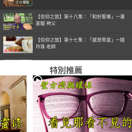
正在播放
【信仰之旅】第十八集：「和好聖事」—潘
家駿 神父
【信仰之旅】第十七集：「感恩祭宴」—錢
玲珠 老師
【信仰之旅】第十六集：「彌撒初體驗」—
特別推薦
錢玲珠 老師
【信仰之旅】第十五集：「入門聖事」—錢
玲珠 老師
【信仰之旅】第十四集：「天主十誡(下)」
—金毓瑋 神父