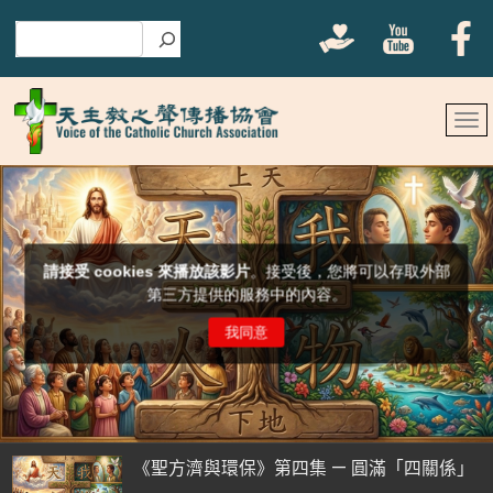
搜尋
《聖方濟與環保》第四集 — 圓滿「四關係」