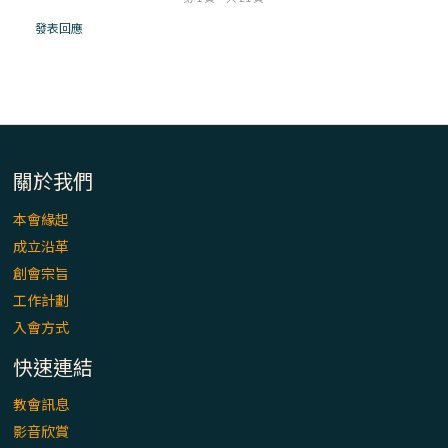
「看」是一門大學問、真正的靈修
發表回應
(1)黃敏正主教帶你做【將臨期避靜】—「走
入基督降生的奧蹟」以稅吏匝凱遇見耶穌為
例
「禧年 來~」第十七集(最終回)：成為懷抱
「希望」的傳教士 / 宜蘭市法蒂瑪聖母堂
關於我們
本會緣起
「禧年 來~」第十六集：談《希伯來書》中的
成立沿革
「希望」 / 高雄玫瑰聖母聖殿主教座堂
創會宗旨
工作計劃
「禧年 來~」第十五集：再論《在希望中得
入會方式
救》通諭中的「希望」 / 花蓮美崙進教之佑
主教座堂(下)
快速連結
「禧年 來~」第十四集：續談《在希望中得
教會訊息
救》通諭中的「希望」 / 花蓮美崙進教之佑
影音欣賞