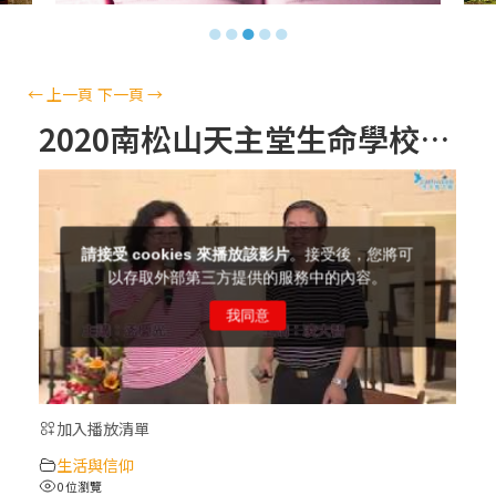
【信仰之旅】第十三集：「天主十誡(上)」
●
●
●
●
●
—金毓瑋 神父
【信仰之旅】第十二集：「聖母、聖人」—
←
上一頁
下一頁
→
高樂祈 修女
2020南松山天主堂生命學校講座 主題二(下) ：兩性恩愛與性事的配合
【信仰之旅】第十一集：「教 會」(推廣片)
【信仰之旅】第十一集：「教 會」—林必能
神父
【信仰之旅】第十集：「逾越奧蹟」— 錢玲
珠老師
加入播放清單
(5)黃敏正主教帶你做「四旬期避靜」—【逾
生活與信仰
越的智慧】：完美的喜樂
0 位瀏覽