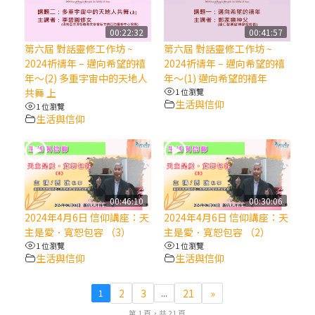
(7)黃敏正主教帶你做【將臨期避靜】—耶穌
00:22:32
00:41:57
降生人間，需要人的「接納」
第六屆 對話靈修工作坊 ~
第六屆 對話靈修工作坊 ~
2024祈禱年 – 邁向希望的禧
2024祈禱年 – 邁向希望的禧
年～(2) 多重宇宙中的天地人
年～(1) 邁向希望的禧年
(6)黃敏正主教帶你做【將臨期避靜】—「馬
共舞 上
1 位瀏覽
槽」═「謙卑」
生活與信仰
1 位瀏覽
生活與信仰
(5)黃敏正主教帶你做【將臨期避靜】—「福
傳」：講耶穌的故事
(4)黃敏正主教帶你做【將臨期避靜】—匝凱
00:46:10
00:30:06
「想看」耶穌，耶穌「走近」匝凱
2024年4月6日 信仰講座：天
2024年4月6日 信仰講座：天
主是愛．寬恕包容 （3）
主是愛．寬恕包容 （2）
(3)黃敏正主教帶你做【將臨期避靜】—「轉
1 位瀏覽
1 位瀏覽
生活與信仰
生活與信仰
念」，吃苦如吃補
2
3
21
»
1
...
(2)黃敏正主教帶你做【將臨期避靜】—
第 1 頁，共 21 頁