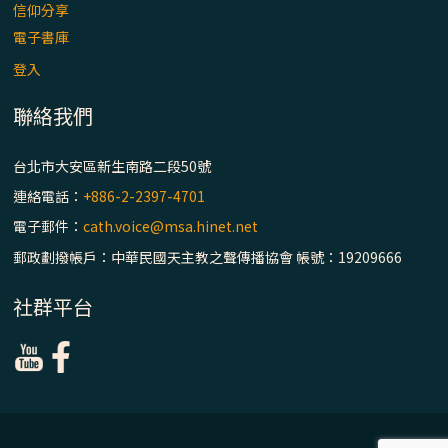
主教座堂(上)
信仰分享
電子書庫
「信仰之旅」第七集【罪的啟示】推廣影片
https://youtu.be/p1lok-PbS7M
登入
聯絡我們
【信仰之旅】第七集：「罪的啟示」—黃錦
文神父
台北市大安區新生南路二段50號
連絡電話：
+886-2-2397-4701
「禧年 來~」第十三集：論《在希望中得救》
電子郵件：
cath.voice@msa.hinet.net
通諭中的「希望」 / 台南中華聖母主教座堂
(下)
郵政劃撥帳戶：中華民國天主教之聲傳播協會 帳號：19209666
「禧年 來~」第十二集：論2025禧年詔書中
社群平台
的「希望」 / 台南中華聖母主教座堂(上)
「禧年 來~」第十一集：續談禧年特色 ~ 聖門
/ 梅山中華聖母朝聖地