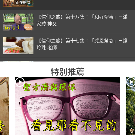
正在播放
【信仰之旅】第十八集：「和好聖事」—潘
家駿 神父
【信仰之旅】第十七集：「感恩祭宴」—錢
玲珠 老師
【信仰之旅】第十六集：「彌撒初體驗」—
特別推薦
錢玲珠 老師
【信仰之旅】第十五集：「入門聖事」—錢
玲珠 老師
【信仰之旅】第十四集：「天主十誡(下)」
—金毓瑋 神父