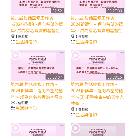
【信仰之旅】第八集：「耶穌為什麼降生到
人世」—高樂祈修女
32:52
00:27:33
第六屆對話靈修工作坊
第六屆 對話靈修工作坊 ~
~2024祈禱年-邁向希望的禧
2024祈禱年 – 邁向希望的禧
2025/10/10【萬物讚頌頌歌 – 太陽與生態音
年~成為有名有實的基督徒
年～ 成為有名有實的基督徒
樂會】紀念聖方濟與已逝教宗方濟各（中）
1 位瀏覽
1 位瀏覽
生活與信仰
生活與信仰
2025/10/10【萬物讚頌頌歌 – 太陽與生態音
樂會】紀念聖方濟與已逝教宗方濟各（下）
2025/10/10【萬物讚頌頌歌 – 太陽與生態音
00:33:07
00:38:15
樂會】紀念聖方濟與已逝教宗方濟各（上）
第六屆 對話靈修工作坊 ~
第六屆 對話靈修工作坊 ~
2024祈禱年 – 邁向希望的禧
2024祈禱年 – 邁向希望的禧
年～ 成為有名有實的基督徒
年～(3) 多重宇宙中的天地人
(9完結)黃敏正主教帶你做【將臨期避靜】—
2 位瀏覽
共舞 下
匝凱的「新生命」：利他與內化
生活與信仰
1 位瀏覽
生活與信仰
(8)黃敏正主教帶你做【將臨期避靜】—耶穌
降生成人與人同在＝「厄瑪努爾」