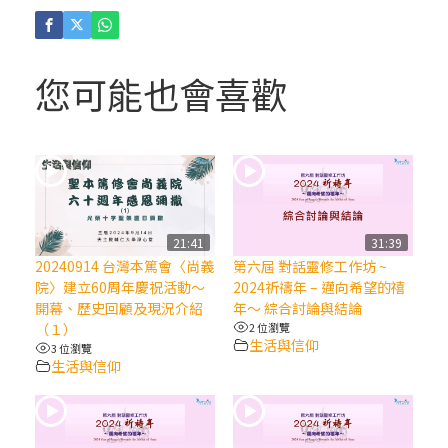
(4)黃敏正主教帶你做「四旬期避靜」—【逾
越的智慧】：聖方濟的逾越善表—與痲瘋病
人相遇
您可能也會喜歡
(3)黃敏正主教帶你做「四旬期避靜」—【逾
越的智慧】：耶穌的三大奧蹟
(2)黃敏正主教帶你做「四旬期避靜」—【逾
越的智慧】：七項齋戒的意義與益處
21:41
31:39
20240914 台灣本篤會〈尚義
第六屆 對話靈修工作坊 ~
【信仰之旅】第九集：「如果你的痛苦比快
院〉建立60周年慶祝活動～
2024祈禱年 – 邁向希望的禧
樂多」—歐義明神父 / 應芝莉老師
開幕、歷史回顧及現況介紹
年～ 綜合討論與結論
（１）
2 位瀏覽
生活與信仰
3 位瀏覽
(1)黃敏正主教帶你做「四旬期避靜」—【逾
生活與信仰
越的智慧】：聖方濟的靈修，「不占為己
有」