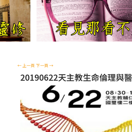
←
上一頁
下一頁
→
20190622天主教生命倫理與醫