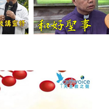
【信仰之旅】第
十二集：「聖
母、聖人」—高
樂祈 修女
【信仰之旅】第
十一集：「教
會」(推廣片)
【信仰之旅】第
十一集：「教
會」—林必能神
父
【信仰之旅】第
十集：「逾越奧
蹟」— 錢玲珠老
師