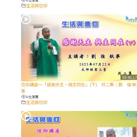
生活與信仰
00:45:1
信仰講座～「感謝天主，與主同在」(下) 共二集︱劉 強 執
事
0 位瀏覽
生活與信仰