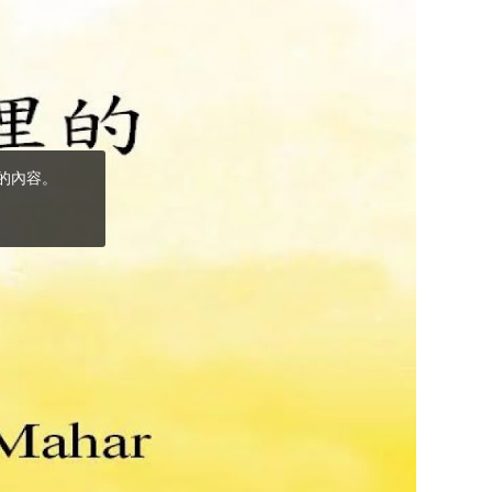
(5)黃敏正主教
帶你做「四旬期
避靜」—【逾越
的智慧】：完美
的喜樂
(4)黃敏正主教
帶你做「四旬期
避靜」—【逾越
的智慧】：聖方
濟的逾越善表—
與痲瘋病人相遇
(3)黃敏正主教
帶你做「四旬期
避靜」—【逾越
的智慧】：耶穌
的三大奧蹟