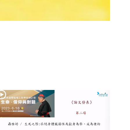
(2)黃敏正主教
帶你做「四旬期
避靜」—【逾越
的智慧】：七項
齋戒的意義與益
處
【信仰之旅】第
九集：「如果你
的痛苦比快樂
多」—歐義明神
父 / 應芝莉老師
(1)黃敏正主教帶
你做「四旬期避
靜」—【逾越的
智慧】：聖方濟
的靈修，「不占
為己有」