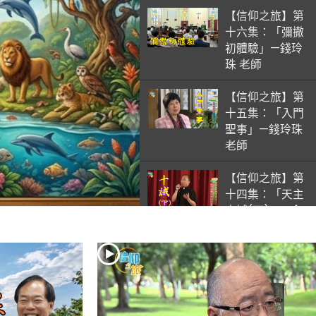
【信仰之旅】第
十六集：「彌撒
初體驗」—錢玲
珠 老師
【信仰之旅】第
十五集：「入門
聖事」—錢玲珠
老師
【信仰之旅】第
十四集：「天主
十誡(下)」—金
毓瑋 神父
【信仰之旅】第
十三集：「天主
十誡(上)」—金
毓瑋 神父