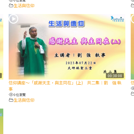
生活與信仰
7
00:38:08
信仰講座～「感謝天主，與主同在」(上) 共二集︱劉 強 執
事
0 位瀏覽
生活與信仰