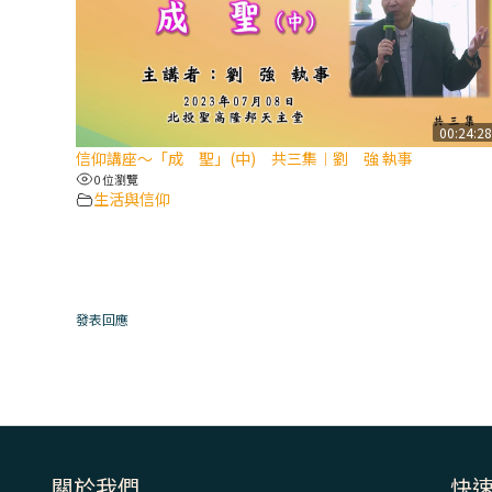
00:24:2
信仰講座～「成 聖」(中) 共三集︱劉 強 執事
0 位瀏覽
生活與信仰
發表回應
關於我們
快