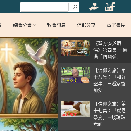
搜尋
教
總會分會
教會訊息
信仰分享
電子書屋
《聖方濟與環
保》第四集 — 圓
正在播放
滿「四關係」
【信仰之旅】第
十八集：「和好
聖事」—潘家駿
神父
【信仰之旅】第
十七集：「感恩
祭宴」—錢玲珠
老師