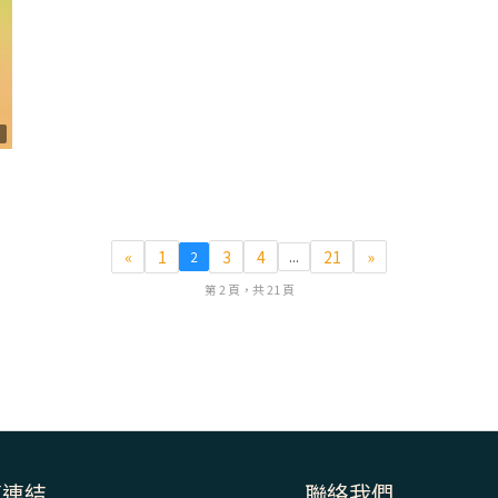
8
«
1
3
4
21
»
2
...
第 2 頁，共 21 頁
速連結
聯絡我們