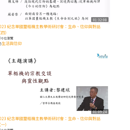
【信仰之旅】第
八集：「耶穌為
什麼降生到人
01:32:08
2023 紀念單國璽樞機主教學術研討會：生命、信仰與對話
世」—高樂祈修
（四）
女
0 位瀏覽
生活與信仰
2025/10/10【萬
物讚頌頌歌 – 太
陽與生態音樂
會】紀念聖方濟
與已逝教宗方濟
各（中）
2025/10/10【萬
物讚頌頌歌 – 太
陽與生態音樂
01:09:24
會】紀念聖方濟
2023 紀念單國璽樞機主教學術研討會：生命、信仰與對話
與已逝教宗方濟
（一）
各（下）
0 位瀏覽