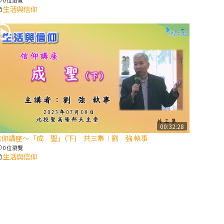
生活與信仰
2025/10/10【萬
物讚頌頌歌 – 太
陽與生態音樂
會】紀念聖方濟
與已逝教宗方濟
各（上）
(9完結)黃敏正
主教帶你做【將
臨期避靜】—匝
00:32:28
凱的「新生
信仰講座～「成 聖」(下) 共三集︱劉 強 執事
命」：利他與內
0 位瀏覽
化
生活與信仰
(8)黃敏正主教
帶你做【將臨期
避靜】—耶穌降
生成人與人同在