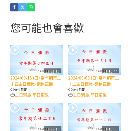
(4)黃敏正主教帶你做「四旬期避靜」—【逾
越的智慧】：聖方濟的逾越善表—與痲瘋病
人相遇
您可能也會喜歡
(3)黃敏正主教帶你做「四旬期避靜」—【逾
越的智慧】：耶穌的三大奧蹟
(2)黃敏正主教帶你做「四旬期避靜」—【逾
越的智慧】：七項齋戒的意義與益處
01:21:18
01:10:44
2024/09/15 (日) 常年期第二
2024/09/08 (日) 常年期第二
【信仰之旅】第九集：「如果你的痛苦比快
十四主日彌撒-網路直播
十三主日彌撒-網路直播
樂多」—歐義明神父 / 應芝莉老師
0 位瀏覽
0 位瀏覽
主日彌撒
平日聖道
主日彌撒
平日聖道
,
,
(1)黃敏正主教帶你做「四旬期避靜」—【逾
越的智慧】：聖方濟的靈修，「不占為己
有」
01:22:15
01:15:03