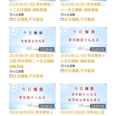
【信仰之旅】第八集：「耶穌為什麼降生到
2024/09/01 (日) 常年期第二
2024/08/25(日) 常年期第二
人世」—高樂祈修女
十二主日彌撒-網路直播
十一主日彌撒-網路直播
0 位瀏覽
0 位瀏覽
主日彌撒
平日聖道
主日彌撒
平日聖道
,
,
2025/10/10【萬物讚頌頌歌 – 太陽與生態音
樂會】紀念聖方濟與已逝教宗方濟各（中）
2025/10/10【萬物讚頌頌歌 – 太陽與生態音
樂會】紀念聖方濟與已逝教宗方濟各（下）
01:25:50
01:27:33
2024/08/18 (日) 聖母蒙召升
2024/08/11 (日) 常年期第十
天節/常年期第二十主日彌撒-
九主日彌撒-網路直播
2025/10/10【萬物讚頌頌歌 – 太陽與生態音
網路直播
0 位瀏覽
樂會】紀念聖方濟與已逝教宗方濟各（上）
主日彌撒
平日聖道
,
0 位瀏覽
主日彌撒
平日聖道
,
(9完結)黃敏正主教帶你做【將臨期避靜】—
匝凱的「新生命」：利他與內化
(8)黃敏正主教帶你做【將臨期避靜】—耶穌
01:16:11
01:07:43
降生成人與人同在＝「厄瑪努爾」
2024/08/04(日) 常年期第十
2024/07/28(日) 世界祖父母