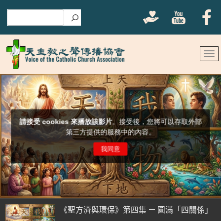
搜尋
《聖方濟與環保》第四集 — 圓滿「四關係」