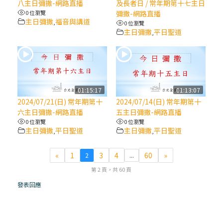
八主日彌撒-網路直播
及長者日 / 常年期第十七主日
0 位瀏覽
彌撒-網路直播
(7)黃敏正主教帶你做【將臨期避靜】—耶穌
主日彌撒
福音與講道
,
0 位瀏覽
降生人間，需要人的「接納」
主日彌撒
平日聖道
,
(6)黃敏正主教帶你做【將臨期避靜】—「馬
槽」═「謙卑」
01:15:17
01:13:07
(5)黃敏正主教帶你做【將臨期避靜】—「福
2024/07/21(日) 常年期第十
2024/07/14(日) 常年期第十
傳」：講耶穌的故事
六主日彌撒-網路直播
五主日彌撒-網路直播
0 位瀏覽
0 位瀏覽
主日彌撒
平日聖道
主日彌撒
平日聖道
,
,
(4)黃敏正主教帶你做【將臨期避靜】—匝凱
「想看」耶穌，耶穌「走近」匝凱
«
1
3
4
60
»
2
...
第 2 頁，共 60 頁
(3)黃敏正主教帶你做【將臨期避靜】—「轉
念」，吃苦如吃補
發表回應
(2)黃敏正主教帶你做【將臨期避靜】—