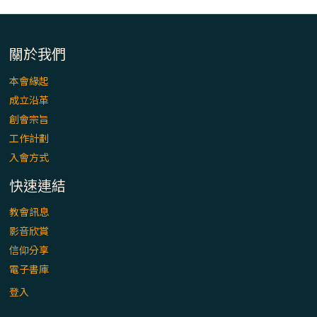
「看」是一門大學問、真正的靈修
(1)黃敏正主教帶你做【將臨期避靜】—「走
關於我們
入基督降生的奧蹟」以稅吏匝凱遇見耶穌為
例
本會緣起
成立沿革
「禧年 來~」第十七集(最終回)：成為懷抱
創會宗旨
「希望」的傳教士 / 宜蘭市法蒂瑪聖母堂
工作計劃
入會方式
「禧年 來~」第十六集：談《希伯來書》中的
「希望」 / 高雄玫瑰聖母聖殿主教座堂
快速連結
教會訊息
「禧年 來~」第十五集：再論《在希望中得
影音欣賞
救》通諭中的「希望」 / 花蓮美崙進教之佑
信仰分享
主教座堂(下)
電子書庫
「禧年 來~」第十四集：續談《在希望中得
登入
救》通諭中的「希望」 / 花蓮美崙進教之佑