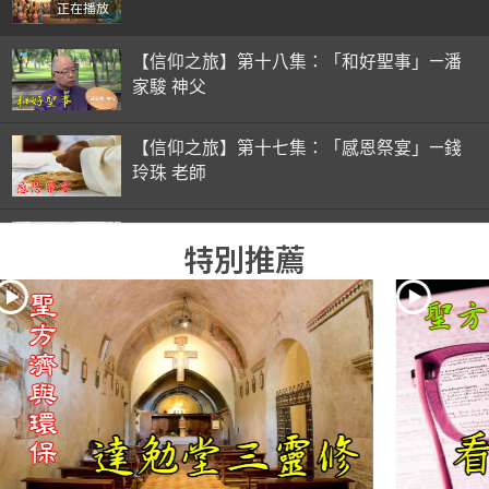
正在播放
【信仰之旅】第十八集：「和好聖事」—潘
家駿 神父
【信仰之旅】第十七集：「感恩祭宴」—錢
玲珠 老師
【信仰之旅】第十六集：「彌撒初體驗」—
特別推薦
錢玲珠 老師
【信仰之旅】第十五集：「入門聖事」—錢
玲珠 老師
【信仰之旅】第十四集：「天主十誡(下)」
—金毓瑋 神父