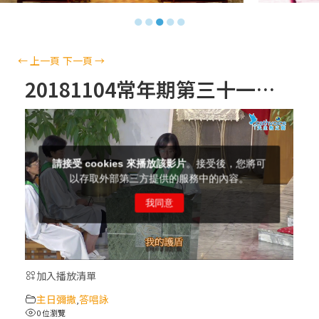
【信仰之旅】第十三集：「天主十誡(上)」
●
●
●
●
●
—金毓瑋 神父
【信仰之旅】第十二集：「聖母、聖人」—
←
上一頁
下一頁
→
高樂祈 修女
20181104常年期第三十一主日–答唱詠
【信仰之旅】第十一集：「教 會」(推廣片)
【信仰之旅】第十一集：「教 會」—林必能
神父
【信仰之旅】第十集：「逾越奧蹟」— 錢玲
珠老師
加入播放清單
(5)黃敏正主教帶你做「四旬期避靜」—【逾
主日彌撒
答唱詠
越的智慧】：完美的喜樂
,
0 位瀏覽