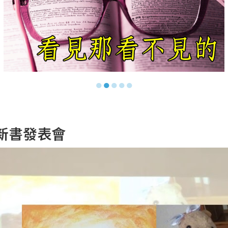
●
●
●
●
●
記｣新書發表會