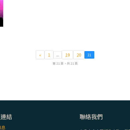
8
«
1
19
20
...
21
第 21 頁，共 21 頁
速連結
聯絡我們
訊息