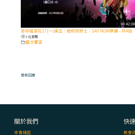
00:42:3
音祢搖滾在17(一)演出：總修院修士、SAY NOW樂團 –共4段
1 位瀏覽
藝文饗宴
發表回應
關於我們
快
本會緣起
教會