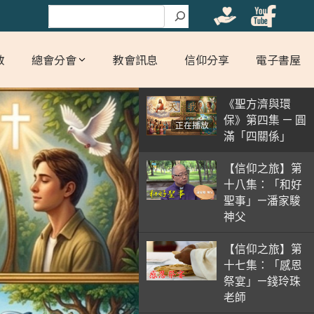
搜尋
教
總會分會
教會訊息
信仰分享
電子書屋
《聖方濟與環
保》第四集 — 圓
正在播放
滿「四關係」
【信仰之旅】第
十八集：「和好
聖事」—潘家駿
神父
【信仰之旅】第
十七集：「感恩
祭宴」—錢玲珠
老師