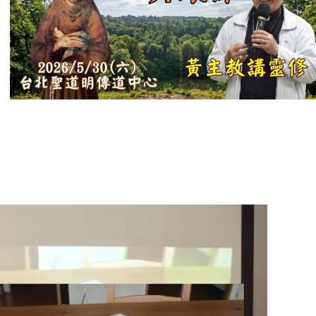
【信仰之旅】第
十二集：「聖
母、聖人」—高
樂祈 修女
【信仰之旅】第
十一集：「教
會」(推廣片)
【信仰之旅】第
十一集：「教
會」—林必能神
父
【信仰之旅】第
十集：「逾越奧
蹟」— 錢玲珠老
師