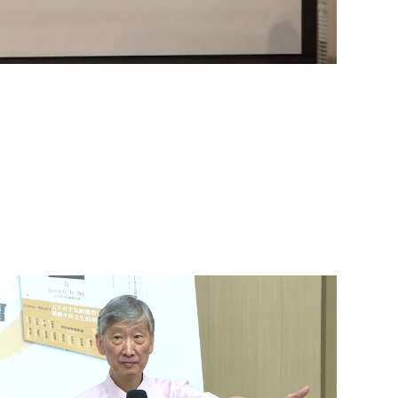
(2)黃敏正主教
帶你做「四旬期
避靜」—【逾越
的智慧】：七項
齋戒的意義與益
處
【信仰之旅】第
九集：「如果你
的痛苦比快樂
多」—歐義明神
父 / 應芝莉老師
(1)黃敏正主教帶
你做「四旬期避
靜」—【逾越的
智慧】：聖方濟
的靈修，「不占
為己有」