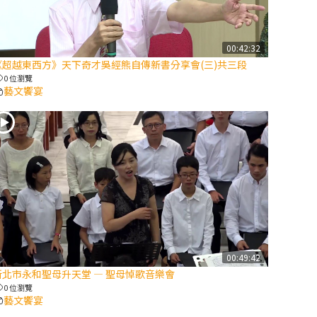
【信仰之旅】第
八集：「耶穌為
什麼降生到人
00:42:32
《超越東西方》天下奇才吳經熊自傳新書分享會(三)共三段
世」—高樂祈修
0 位瀏覽
女
藝文饗宴
2025/10/10【萬
物讚頌頌歌 – 太
陽與生態音樂
會】紀念聖方濟
與已逝教宗方濟
各（中）
2025/10/10【萬
物讚頌頌歌 – 太
00:49:42
陽與生態音樂
新北市永和聖母升天堂 — 聖母悼歌音樂會
會】紀念聖方濟
0 位瀏覽
與已逝教宗方濟
藝文饗宴
各（下）