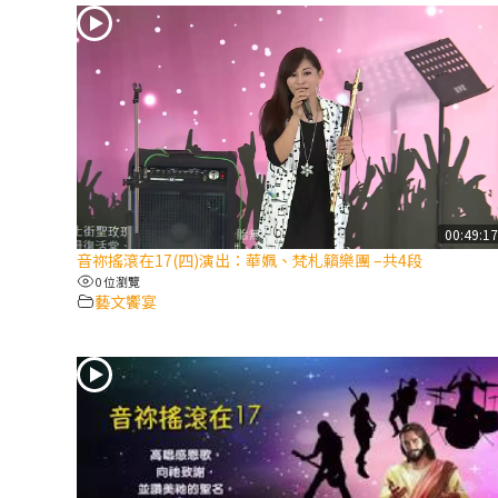
00:49:1
音祢搖滾在17(四)演出：華姵、梵札籟樂團 –共4段
0 位瀏覽
藝文饗宴