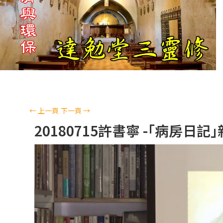
←
上一頁
下一頁
→
20180715許書寧 -｢病房日