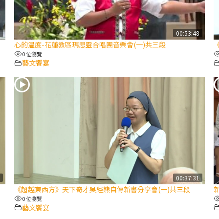
2
00:53:48
心的溫度-花蓮教區瑪思靈合唱團音樂會(一)共三段
0 位瀏覽
藝文饗宴
9
00:37:31
《超越東西方》天下奇才吳經熊自傳新書分享會(一)共三段
0 位瀏覽
藝文饗宴