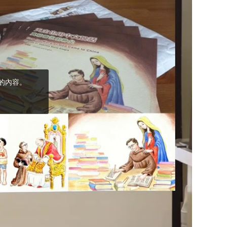
(5)黃敏正主教
帶你做「四旬期
避靜」—【逾越
的智慧】：完美
的喜樂
(4)黃敏正主教
帶你做「四旬期
避靜」—【逾越
的智慧】：聖方
濟的逾越善表—
與痲瘋病人相遇
(3)黃敏正主教
帶你做「四旬期
避靜」—【逾越
的智慧】：耶穌
的三大奧蹟