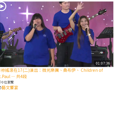
2025/10/10【萬
物讚頌頌歌 – 太
陽與生態音樂
會】紀念聖方濟
與已逝教宗方濟
各（上）
(9完結)黃敏正
01:07:36
主教帶你做【將
祢搖滾在17(二)演出：微光樂團、桑布伊、 Children of
臨期避靜】—匝
t.Paul — 共4段
凱的「新生
0 位瀏覽
命」：利他與內
藝文饗宴
化
(8)黃敏正主教
帶你做【將臨期
避靜】—耶穌降
生成人與人同在