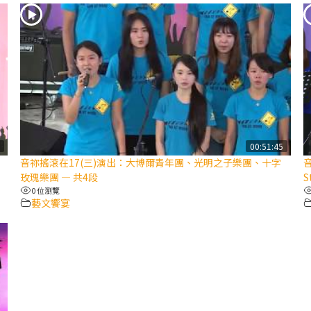
7
00:51:45
音祢搖滾在17(三)演出：大博爾青年團、光明之子樂團、十字
音
玫瑰樂團 — 共4段
S
0 位瀏覽
藝文饗宴