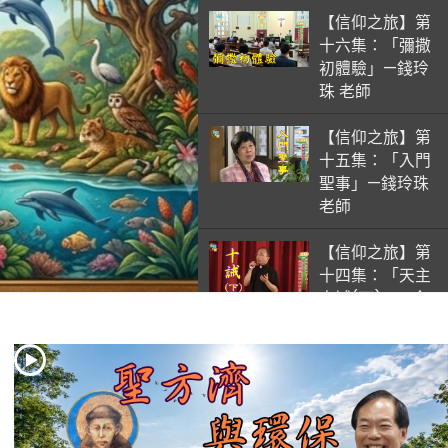
【信仰之旅】第
十六集：「彌撒
初體驗」—錢玲
珠 老師
【信仰之旅】第
十五集：「入門
聖事」—錢玲珠
老師
【信仰之旅】第
十四集：「天主
十誡(下)」—金
毓瑋 神父
【信仰之旅】第
十三集：「天主
十誡(上)」—金
毓瑋 神父