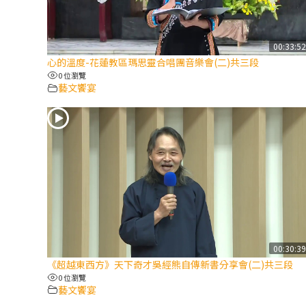
00:33:5
心的溫度-花蓮教區瑪思靈合唱團音樂會(二)共三段
0 位瀏覽
藝文饗宴
00:30:3
《超越東西方》天下奇才吳經熊自傳新書分享會(二)共三段
0 位瀏覽
藝文饗宴