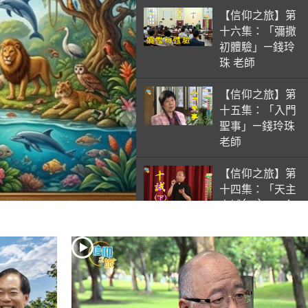
【信仰之旅】第
十六集：「彌撒
初體驗」—錢玲
珠 老師
【信仰之旅】第
十五集：「入門
聖事」—錢玲珠
老師
【信仰之旅】第
十四集：「天主
十誡(下)」—金
毓瑋 神父
【信仰之旅】第
十三集：「天主
十誡(上)」—金
毓瑋 神父