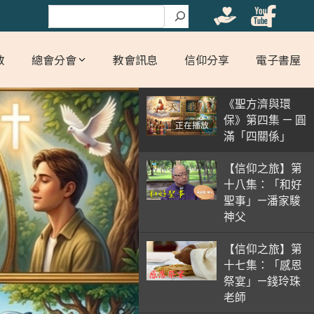
搜尋
教
總會分會
教會訊息
信仰分享
電子書屋
《聖方濟與環
保》第四集 — 圓
正在播放
滿「四關係」
【信仰之旅】第
十八集：「和好
聖事」—潘家駿
神父
【信仰之旅】第
十七集：「感恩
祭宴」—錢玲珠
老師