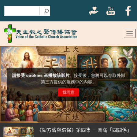
搜尋
《聖方濟與環保》第四集 — 圓滿「四關係」