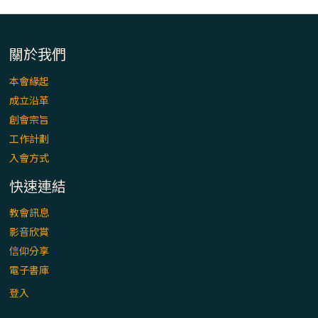
「看」是一門大學問、真正的靈修
(1)黃敏正主教帶你做【將臨期避靜】—「走
關於我們
入基督降生的奧蹟」以稅吏匝凱遇見耶穌為
例
本會緣起
成立沿革
「禧年 來~」第十七集(最終回)：成為懷抱
創會宗旨
「希望」的傳教士 / 宜蘭市法蒂瑪聖母堂
工作計劃
入會方式
「禧年 來~」第十六集：談《希伯來書》中的
「希望」 / 高雄玫瑰聖母聖殿主教座堂
快速連結
教會訊息
「禧年 來~」第十五集：再論《在希望中得
影音欣賞
救》通諭中的「希望」 / 花蓮美崙進教之佑
信仰分享
主教座堂(下)
電子書庫
「禧年 來~」第十四集：續談《在希望中得
登入
救》通諭中的「希望」 / 花蓮美崙進教之佑