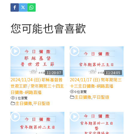
(4)黃敏正主教帶你做「四旬期避靜」—【逾
越的智慧】：聖方濟的逾越善表—與痲瘋病
人相遇
您可能也會喜歡
(3)黃敏正主教帶你做「四旬期避靜」—【逾
越的智慧】：耶穌的三大奧蹟
(2)黃敏正主教帶你做「四旬期避靜」—【逾
越的智慧】：七項齋戒的意義與益處
01:20:07
01:24:05
2024/11/24 (日) 耶穌基督普
2024/11/17 (日) 常年期第三
【信仰之旅】第九集：「如果你的痛苦比快
世君王節 / 常年期第三十四主
十三主日彌撒-網路直播
樂多」—歐義明神父 / 應芝莉老師
日彌撒-網路直播
0 位瀏覽
主日彌撒
平日聖道
,
1 位瀏覽
主日彌撒
平日聖道
,
(1)黃敏正主教帶你做「四旬期避靜」—【逾
越的智慧】：聖方濟的靈修，「不占為己
有」