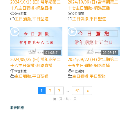
2024/10/13 (日) 常年期第二
2024/10/06 (日) 常年期第二
十八主日彌撒-網路直播
十七主日彌撒-網路直播
(7)黃敏正主教帶你做【將臨期避靜】—耶穌
0 位瀏覽
0 位瀏覽
降生人間，需要人的「接納」
主日彌撒
平日聖道
主日彌撒
平日聖道
,
,
(6)黃敏正主教帶你做【將臨期避靜】—「馬
槽」═「謙卑」
01:08:41
01:09:18
(5)黃敏正主教帶你做【將臨期避靜】—「福
2024/09/29 (日) 常年期第二
2024/09/22 (日) 常年期第二
傳」：講耶穌的故事
十六主日彌撒-網路直播
十五主日彌撒-網路直播
0 位瀏覽
0 位瀏覽
主日彌撒
平日聖道
主日彌撒
平日聖道
,
,
(4)黃敏正主教帶你做【將臨期避靜】—匝凱
「想看」耶穌，耶穌「走近」匝凱
2
3
61
»
1
...
第 1 頁，共 61 頁
(3)黃敏正主教帶你做【將臨期避靜】—「轉
念」，吃苦如吃補
發表回應
(2)黃敏正主教帶你做【將臨期避靜】—