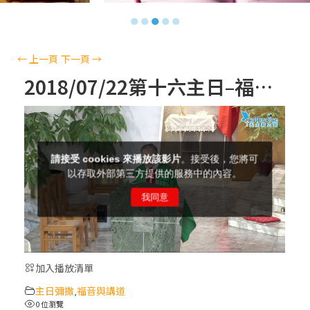
【信仰之旅】第十三集：「天主十誡(上)」
●
●
●
●
●
—金毓瑋 神父
【信仰之旅】第十二集：「聖母、聖人」—
←
上一頁
下一頁
→
高樂祈 修女
2018/07/22第十六主日–福音與講道
【信仰之旅】第十一集：「教 會」(推廣片)
【信仰之旅】第十一集：「教 會」—林必能
神父
【信仰之旅】第十集：「逾越奧蹟」— 錢玲
珠老師
加入播放清單
(5)黃敏正主教帶你做「四旬期避靜」—【逾
主日彌撒
福音與講道
越的智慧】：完美的喜樂
,
0 位瀏覽