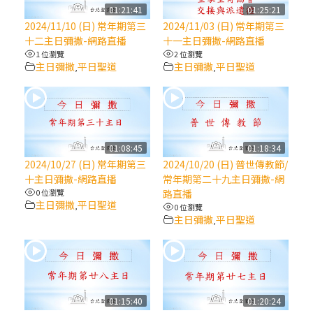
【信仰之旅】第八集：「耶穌為什麼降生到
01:21:41
01:25:21
人世」—高樂祈修女
2024/11/10 (日) 常年期第三
2024/11/03 (日) 常年期第三
十二主日彌撒-網路直播
十一主日彌撒-網路直播
1 位瀏覽
2 位瀏覽
2025/10/10【萬物讚頌頌歌 – 太陽與生態音
主日彌撒
平日聖道
主日彌撒
平日聖道
,
,
樂會】紀念聖方濟與已逝教宗方濟各（中）
2025/10/10【萬物讚頌頌歌 – 太陽與生態音
樂會】紀念聖方濟與已逝教宗方濟各（下）
01:08:45
01:18:34
2024/10/27 (日) 常年期第三
2024/10/20 (日) 普世傳教節/
2025/10/10【萬物讚頌頌歌 – 太陽與生態音
十主日彌撒-網路直播
常年期第二十九主日彌撒-網
樂會】紀念聖方濟與已逝教宗方濟各（上）
0 位瀏覽
路直播
主日彌撒
平日聖道
,
0 位瀏覽
主日彌撒
平日聖道
,
(9完結)黃敏正主教帶你做【將臨期避靜】—
匝凱的「新生命」：利他與內化
(8)黃敏正主教帶你做【將臨期避靜】—耶穌
降生成人與人同在＝「厄瑪努爾」
01:15:40
01:20:24