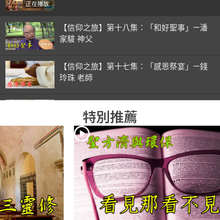
正在播放
【信仰之旅】第十八集：「和好聖事」—潘
家駿 神父
【信仰之旅】第十七集：「感恩祭宴」—錢
玲珠 老師
【信仰之旅】第十六集：「彌撒初體驗」—
特別推薦
錢玲珠 老師
【信仰之旅】第十五集：「入門聖事」—錢
玲珠 老師
【信仰之旅】第十四集：「天主十誡(下)」
—金毓瑋 神父