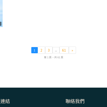
8
2
3
61
»
1
...
第 1 頁，共 61 頁
速連結
聯絡我們