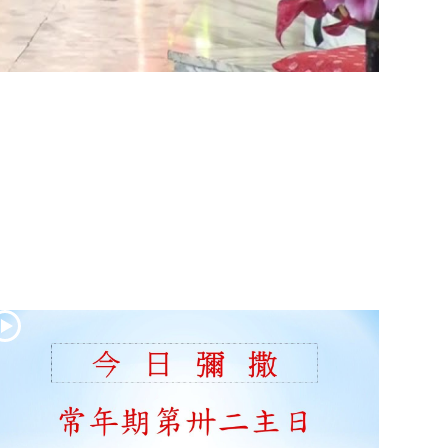
(2)黃敏正主教
帶你做「四旬期
避靜」—【逾越
的智慧】：七項
齋戒的意義與益
處
【信仰之旅】第
九集：「如果你
的痛苦比快樂
多」—歐義明神
父 / 應芝莉老師
(1)黃敏正主教帶
你做「四旬期避
靜」—【逾越的
智慧】：聖方濟
的靈修，「不占
為己有」