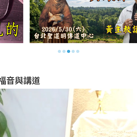
●
●
●
●
●
日–福音與講道