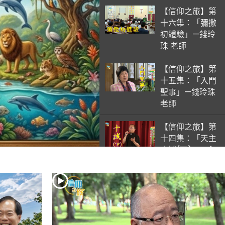
【信仰之旅】第
十六集：「彌撒
初體驗」—錢玲
珠 老師
【信仰之旅】第
十五集：「入門
聖事」—錢玲珠
老師
【信仰之旅】第
十四集：「天主
十誡(下)」—金
毓瑋 神父
【信仰之旅】第
十三集：「天主
十誡(上)」—金
毓瑋 神父