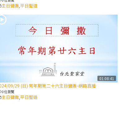
主日彌撒
平日聖道
,
2025/10/10【萬
物讚頌頌歌 – 太
陽與生態音樂
會】紀念聖方濟
與已逝教宗方濟
各（上）
(9完結)黃敏正
主教帶你做【將
臨期避靜】—匝
01:08:41
凱的「新生
024/09/29 (日) 常年期第二十六主日彌撒-網路直播
命」：利他與內
0 位瀏覽
化
主日彌撒
平日聖道
,
(8)黃敏正主教
帶你做【將臨期
避靜】—耶穌降
生成人與人同在