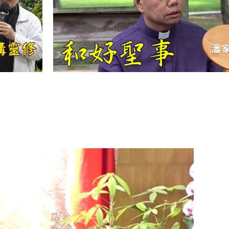
【信仰之旅】第
十二集：「聖
母、聖人」—高
樂祈 修女
【信仰之旅】第
十一集：「教
會」(推廣片)
【信仰之旅】第
十一集：「教
會」—林必能神
父
【信仰之旅】第
十集：「逾越奧
蹟」— 錢玲珠老
師