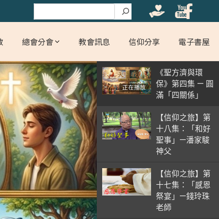
搜尋
教
總會分會
教會訊息
信仰分享
電子書屋
《聖方濟與環
保》第四集 — 圓
正在播放
滿「四關係」
【信仰之旅】第
十八集：「和好
聖事」—潘家駿
神父
【信仰之旅】第
十七集：「感恩
祭宴」—錢玲珠
老師