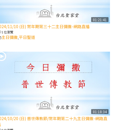
【信仰之旅】第
八集：「耶穌為
什麼降生到人
01:21:41
024/11/10 (日) 常年期第三十二主日彌撒-網路直播
世」—高樂祈修
1 位瀏覽
女
主日彌撒
平日聖道
,
2025/10/10【萬
物讚頌頌歌 – 太
陽與生態音樂
會】紀念聖方濟
與已逝教宗方濟
各（中）
2025/10/10【萬
物讚頌頌歌 – 太
陽與生態音樂
01:18:34
會】紀念聖方濟
024/10/20 (日) 普世傳教節/常年期第二十九主日彌撒-網路直
與已逝教宗方濟
播
各（下）
0 位瀏覽