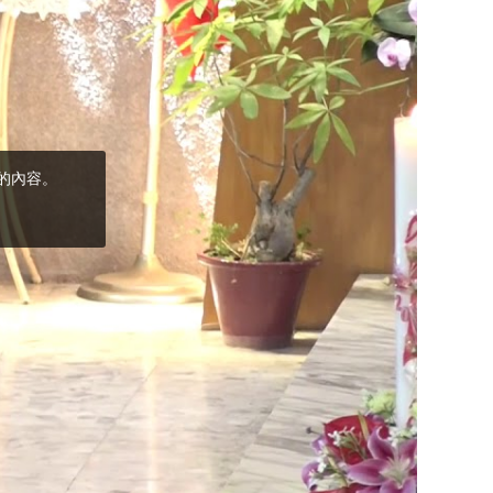
(5)黃敏正主教
帶你做「四旬期
避靜」—【逾越
的智慧】：完美
的喜樂
(4)黃敏正主教
帶你做「四旬期
避靜」—【逾越
的智慧】：聖方
濟的逾越善表—
與痲瘋病人相遇
(3)黃敏正主教
帶你做「四旬期
避靜」—【逾越
的智慧】：耶穌
的三大奧蹟