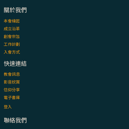
「看」是一門大學問、真正的靈修
關於我們
(1)黃敏正主教帶你做【將臨期避靜】—「走
本會緣起
入基督降生的奧蹟」以稅吏匝凱遇見耶穌為
成立沿革
例
創會宗旨
「禧年 來~」第十七集(最終回)：成為懷抱
工作計劃
「希望」的傳教士 / 宜蘭市法蒂瑪聖母堂
入會方式
快速連結
「禧年 來~」第十六集：談《希伯來書》中的
「希望」 / 高雄玫瑰聖母聖殿主教座堂
教會訊息
影音欣賞
「禧年 來~」第十五集：再論《在希望中得
信仰分享
救》通諭中的「希望」 / 花蓮美崙進教之佑
電子書庫
主教座堂(下)
登入
「禧年 來~」第十四集：續談《在希望中得
聯絡我們
救》通諭中的「希望」 / 花蓮美崙進教之佑