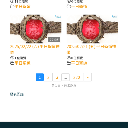
18 位瀏覽
0 位瀏覽
平日聖道
平日聖道
(7)黃敏正主教帶你做【將臨期避靜】—耶穌
降生人間，需要人的「接納」
(6)黃敏正主教帶你做【將臨期避靜】—「馬
槽」═「謙卑」
22:06
2025/02/22 (六) 平日聖道禮
2025/02/21 (五) 平日聖道禮
儀
儀
(5)黃敏正主教帶你做【將臨期避靜】—「福
1 位瀏覽
0 位瀏覽
傳」：講耶穌的故事
平日聖道
平日聖道
(4)黃敏正主教帶你做【將臨期避靜】—匝凱
2
3
220
»
1
...
「想看」耶穌，耶穌「走近」匝凱
第 1 頁，共 220 頁
發表回應
(3)黃敏正主教帶你做【將臨期避靜】—「轉
念」，吃苦如吃補
(2)黃敏正主教帶你做【將臨期避靜】—