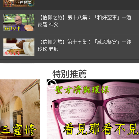
正在播放
【信仰之旅】第十八集：「和好聖事」—潘
家駿 神父
【信仰之旅】第十七集：「感恩祭宴」—錢
玲珠 老師
【信仰之旅】第十六集：「彌撒初體驗」—
特別推薦
錢玲珠 老師
【信仰之旅】第十五集：「入門聖事」—錢
玲珠 老師
【信仰之旅】第十四集：「天主十誡(下)」
—金毓瑋 神父