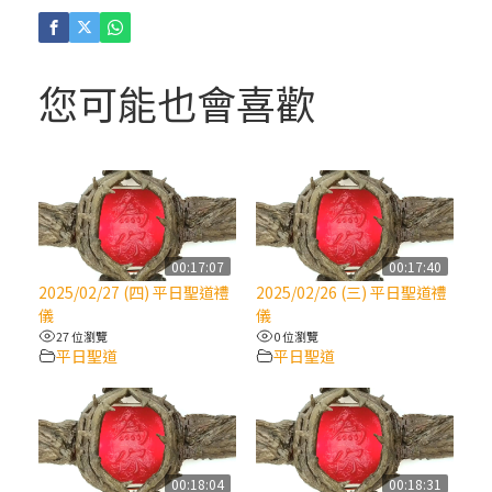
(4)黃敏正主教帶你做「四旬期避靜」—【逾
越的智慧】：聖方濟的逾越善表—與痲瘋病
人相遇
您可能也會喜歡
(3)黃敏正主教帶你做「四旬期避靜」—【逾
越的智慧】：耶穌的三大奧蹟
(2)黃敏正主教帶你做「四旬期避靜」—【逾
越的智慧】：七項齋戒的意義與益處
00:17:07
00:17:40
2025/02/27 (四) 平日聖道禮
2025/02/26 (三) 平日聖道禮
【信仰之旅】第九集：「如果你的痛苦比快
儀
儀
樂多」—歐義明神父 / 應芝莉老師
27 位瀏覽
0 位瀏覽
平日聖道
平日聖道
(1)黃敏正主教帶你做「四旬期避靜」—【逾
越的智慧】：聖方濟的靈修，「不占為己
有」
00:18:04
00:18:31