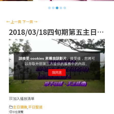
【信仰之旅】第十三集：「天主十誡(上)」
●
●
●
●
●
—金毓瑋 神父
【信仰之旅】第十二集：「聖母、聖人」—
←
上一頁
下一頁
→
高樂祈 修女
2018/03/18四旬期第五主日(含懇禱禮、授信經、天主經)字幕版
【信仰之旅】第十一集：「教 會」(推廣片)
【信仰之旅】第十一集：「教 會」—林必能
神父
【信仰之旅】第十集：「逾越奧蹟」— 錢玲
珠老師
加入播放清單
(5)黃敏正主教帶你做「四旬期避靜」—【逾
主日彌撒
平日聖道
越的智慧】：完美的喜樂
,
0 位瀏覽