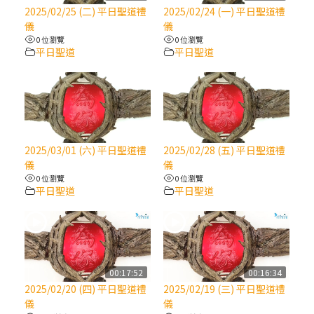
【信仰之旅】第八集：「耶穌為什麼降生到
2025/02/25 (二) 平日聖道禮
2025/02/24 (一) 平日聖道禮
人世」—高樂祈修女
儀
儀
0 位瀏覽
0 位瀏覽
平日聖道
平日聖道
2025/10/10【萬物讚頌頌歌 – 太陽與生態音
樂會】紀念聖方濟與已逝教宗方濟各（中）
2025/10/10【萬物讚頌頌歌 – 太陽與生態音
樂會】紀念聖方濟與已逝教宗方濟各（下）
2025/03/01 (六) 平日聖道禮
2025/02/28 (五) 平日聖道禮
儀
儀
2025/10/10【萬物讚頌頌歌 – 太陽與生態音
0 位瀏覽
0 位瀏覽
樂會】紀念聖方濟與已逝教宗方濟各（上）
平日聖道
平日聖道
(9完結)黃敏正主教帶你做【將臨期避靜】—
匝凱的「新生命」：利他與內化
00:17:52
00:16:34
(8)黃敏正主教帶你做【將臨期避靜】—耶穌
2025/02/20 (四) 平日聖道禮
2025/02/19 (三) 平日聖道禮
降生成人與人同在＝「厄瑪努爾」
儀
儀