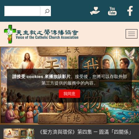
搜尋
《聖方濟與環保》第四集 — 圓滿「四關係」