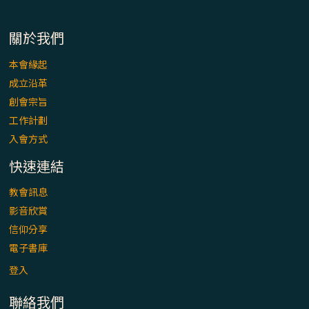
「看」是一門大學問、真正的靈修
關於我們
(1)黃敏正主教帶你做【將臨期避靜】—「走
入基督降生的奧蹟」以稅吏匝凱遇見耶穌為
本會緣起
例
成立沿革
創會宗旨
「禧年 來~」第十七集(最終回)：成為懷抱
工作計劃
「希望」的傳教士 / 宜蘭市法蒂瑪聖母堂
入會方式
「禧年 來~」第十六集：談《希伯來書》中的
快速連結
「希望」 / 高雄玫瑰聖母聖殿主教座堂
教會訊息
影音欣賞
「禧年 來~」第十五集：再論《在希望中得
信仰分享
救》通諭中的「希望」 / 花蓮美崙進教之佑
主教座堂(下)
電子書庫
登入
「禧年 來~」第十四集：續談《在希望中得
救》通諭中的「希望」 / 花蓮美崙進教之佑
聯絡我們