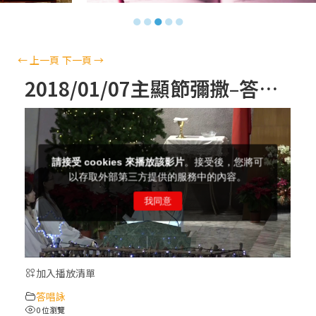
【信仰之旅】第十三集：「天主十誡(上)」
●
●
●
●
●
—金毓瑋 神父
【信仰之旅】第十二集：「聖母、聖人」—
←
上一頁
下一頁
→
高樂祈 修女
2018/01/07主顯節彌撒–答唱詠
【信仰之旅】第十一集：「教 會」(推廣片)
【信仰之旅】第十一集：「教 會」—林必能
神父
【信仰之旅】第十集：「逾越奧蹟」— 錢玲
珠老師
加入播放清單
(5)黃敏正主教帶你做「四旬期避靜」—【逾
答唱詠
越的智慧】：完美的喜樂
0 位瀏覽