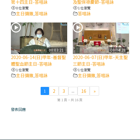
第十四主日-答唱詠
及聖保祿慶節-答唱詠
0 位瀏覽
1 位瀏覽
(7)黃敏正主教帶你做【將臨期避靜】—耶穌
主日彌撒
答唱詠
答唱詠
,
降生人間，需要人的「接納」
(6)黃敏正主教帶你做【將臨期避靜】—「馬
槽」═「謙卑」
00:03:21
00:04:28
2020-06-14(日)甲年-基督聖
2020-06-07(日)甲年-天主聖
(5)黃敏正主教帶你做【將臨期避靜】—「福
體聖血節主日-答唱詠
三節主日-答唱詠
傳」：講耶穌的故事
1 位瀏覽
1 位瀏覽
主日彌撒
答唱詠
主日彌撒
答唱詠
,
,
(4)黃敏正主教帶你做【將臨期避靜】—匝凱
2
3
16
»
1
...
「想看」耶穌，耶穌「走近」匝凱
第 1 頁，共 16 頁
(3)黃敏正主教帶你做【將臨期避靜】—「轉
發表回應
念」，吃苦如吃補
(2)黃敏正主教帶你做【將臨期避靜】—