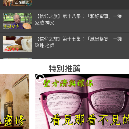
正在播放
【信仰之旅】第十八集：「和好聖事」—潘
家駿 神父
【信仰之旅】第十七集：「感恩祭宴」—錢
玲珠 老師
【信仰之旅】第十六集：「彌撒初體驗」—
特別推薦
錢玲珠 老師
【信仰之旅】第十五集：「入門聖事」—錢
玲珠 老師
【信仰之旅】第十四集：「天主十誡(下)」
—金毓瑋 神父