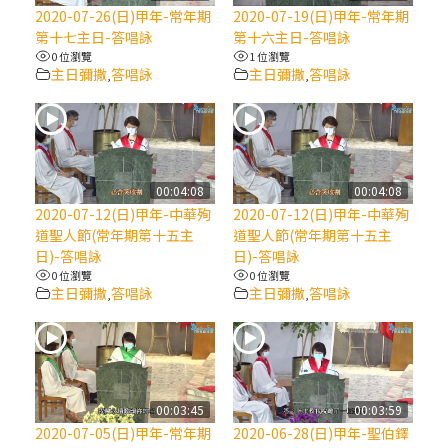
【信仰之旅】第八集：「耶穌為什麼降生到
2020-07-26(日)甲年-常年期
2020-07-19(日)甲年-常年期
人世」—高樂祈修女
第十七主日-答唱詠
第十六主日-答唱詠
0 位瀏覽
1 位瀏覽
主日彌撒
答唱詠
主日彌撒
答唱詠
,
,
2025/10/10【萬物讚頌頌歌 – 太陽與生態音
樂會】紀念聖方濟與已逝教宗方濟各（中）
2025/10/10【萬物讚頌頌歌 – 太陽與生態音
樂會】紀念聖方濟與已逝教宗方濟各（下）
00:04:08
00:04:08
2020-07-12(日)甲年-中華殉
2020-07-12(日)甲年-中華殉
道聖人節(常年期第十五主
道聖人節(常年期第十五主
2025/10/10【萬物讚頌頌歌 – 太陽與生態音
日)-答唱詠
日)-答唱詠
樂會】紀念聖方濟與已逝教宗方濟各（上）
0 位瀏覽
0 位瀏覽
主日彌撒
答唱詠
主日彌撒
答唱詠
,
,
(9完結)黃敏正主教帶你做【將臨期避靜】—
匝凱的「新生命」：利他與內化
(8)黃敏正主教帶你做【將臨期避靜】—耶穌
00:03:45
00:03:59
降生成人與人同在＝「厄瑪努爾」
2020-07-05(日)甲年-常年期
2020-06-28(日)甲年-聖伯鐸