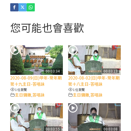
(4)黃敏正主教帶你做「四旬期避靜」—【逾
越的智慧】：聖方濟的逾越善表—與痲瘋病
人相遇
您可能也會喜歡
(3)黃敏正主教帶你做「四旬期避靜」—【逾
越的智慧】：耶穌的三大奧蹟
(2)黃敏正主教帶你做「四旬期避靜」—【逾
越的智慧】：七項齋戒的意義與益處
00:03:34
00:03:13
2020-08-09(日)甲年-常年期
2020-08-02(日)甲年-常年期
【信仰之旅】第九集：「如果你的痛苦比快
第十九主日-答唱詠
第十八主日-答唱詠
樂多」—歐義明神父 / 應芝莉老師
1 位瀏覽
1 位瀏覽
主日彌撒
答唱詠
主日彌撒
答唱詠
,
,
(1)黃敏正主教帶你做「四旬期避靜」—【逾
越的智慧】：聖方濟的靈修，「不占為己
有」
00:03:55
00:03:08