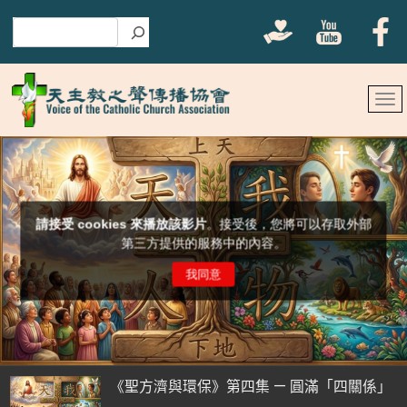
搜尋
《聖方濟與環保》第四集 — 圓滿「四關係」