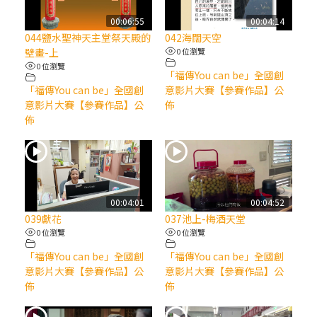
【信仰之旅】第八集：「耶穌為什麼降生到
人世」—高樂祈修女
00:06:55
00:04:14
044鹽水聖神天主堂祭天殿的
042海闊天空
壁畫-上
0 位瀏覽
2025/10/10【萬物讚頌頌歌 – 太陽與生態音
0 位瀏覽
「福傳You can be」全國創
樂會】紀念聖方濟與已逝教宗方濟各（中）
「福傳You can be」全國創
意影片大賽【參賽作品】公
意影片大賽【參賽作品】公
佈
2025/10/10【萬物讚頌頌歌 – 太陽與生態音
佈
樂會】紀念聖方濟與已逝教宗方濟各（下）
2025/10/10【萬物讚頌頌歌 – 太陽與生態音
樂會】紀念聖方濟與已逝教宗方濟各（上）
00:04:01
00:04:52
039獻花
037池上-梅酒天堂
(9完結)黃敏正主教帶你做【將臨期避靜】—
0 位瀏覽
0 位瀏覽
匝凱的「新生命」：利他與內化
「福傳You can be」全國創
「福傳You can be」全國創
意影片大賽【參賽作品】公
意影片大賽【參賽作品】公
(8)黃敏正主教帶你做【將臨期避靜】—耶穌
佈
佈
降生成人與人同在＝「厄瑪努爾」