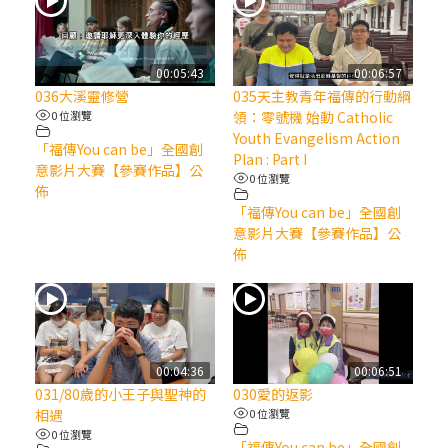
(7)黃敏正主教帶你做【將臨期避靜】—耶穌
降生人間，需要人的「接納」
00:05:43
00:06:57
036大溪靈修營
035天主教青年福傳的行動綱
(6)黃敏正主教帶你做【將臨期避靜】—「馬
0 位瀏覽
領：零號機 始動 Catholic
槽」═「謙卑」
Youth Evangelism Action
「福傳You can be」全國創
Plan : Part I
意影片大賽【參賽作品】公
0 位瀏覽
(5)黃敏正主教帶你做【將臨期避靜】—「福
佈
「福傳You can be」全國創
傳」：講耶穌的故事
意影片大賽【參賽作品】公
佈
(4)黃敏正主教帶你做【將臨期避靜】—匝凱
「想看」耶穌，耶穌「走近」匝凱
(3)黃敏正主教帶你做【將臨期避靜】—「轉
念」，吃苦如吃補
00:04:36
00:06:51
031/80歲的小王子與聖神的
030愛的返影
相遇
0 位瀏覽
(2)黃敏正主教帶你做【將臨期避靜】—
0 位瀏覽
「福傳You can be」全國創