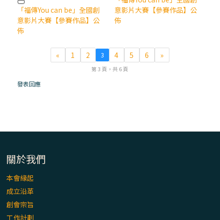
「看」是一門大學問、真正的靈修
「福傳You can be」全國創
意影片大賽【參賽作品】公
意影片大賽【參賽作品】公
佈
(1)黃敏正主教帶你做【將臨期避靜】—「走
佈
入基督降生的奧蹟」以稅吏匝凱遇見耶穌為
例
«
1
2
4
5
6
»
3
第 3 頁，共 6 頁
「禧年 來~」第十七集(最終回)：成為懷抱
發表回應
「希望」的傳教士 / 宜蘭市法蒂瑪聖母堂
「禧年 來~」第十六集：談《希伯來書》中的
「希望」 / 高雄玫瑰聖母聖殿主教座堂
「禧年 來~」第十五集：再論《在希望中得
關於我們
救》通諭中的「希望」 / 花蓮美崙進教之佑
主教座堂(下)
本會緣起
成立沿革
「禧年 來~」第十四集：續談《在希望中得
創會宗旨
救》通諭中的「希望」 / 花蓮美崙進教之佑
工作計劃