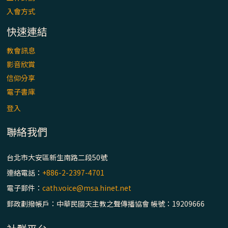
主教座堂(上)
入會方式
「信仰之旅」第七集【罪的啟示】推廣影片
快速連結
https://youtu.be/p1lok-PbS7M
教會訊息
【信仰之旅】第七集：「罪的啟示」—黃錦
影音欣賞
文神父
信仰分享
電子書庫
「禧年 來~」第十三集：論《在希望中得救》
登入
通諭中的「希望」 / 台南中華聖母主教座堂
(下)
聯絡我們
「禧年 來~」第十二集：論2025禧年詔書中
台北市大安區新生南路二段50號
的「希望」 / 台南中華聖母主教座堂(上)
連絡電話：
+886-2-2397-4701
電子郵件：
cath.voice@msa.hinet.net
「禧年 來~」第十一集：續談禧年特色 ~ 聖門
/ 梅山中華聖母朝聖地
郵政劃撥帳戶：中華民國天主教之聲傳播協會 帳號：19209666