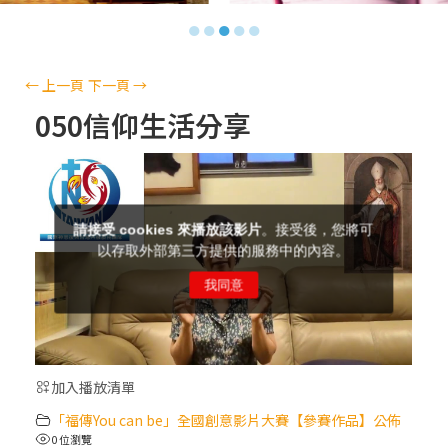
【信仰之旅】第十三集：「天主十誡(上)」
●
●
●
●
●
—金毓瑋 神父
【信仰之旅】第十二集：「聖母、聖人」—
←
上一頁
下一頁
→
高樂祈 修女
050信仰生活分享
【信仰之旅】第十一集：「教 會」(推廣片)
【信仰之旅】第十一集：「教 會」—林必能
神父
【信仰之旅】第十集：「逾越奧蹟」— 錢玲
珠老師
加入播放清單
(5)黃敏正主教帶你做「四旬期避靜」—【逾
「福傳You can be」全國創意影片大賽【參賽作品】公佈
越的智慧】：完美的喜樂
0 位瀏覽