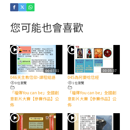
(4)黃敏正主教帶你做「四旬期避靜」—【逾
越的智慧】：聖方濟的逾越善表—與痲瘋病
人相遇
您可能也會喜歡
(3)黃敏正主教帶你做「四旬期避靜」—【逾
越的智慧】：耶穌的三大奧蹟
(2)黃敏正主教帶你做「四旬期避靜」—【逾
越的智慧】：七項齋戒的意義與益處
00:07:01
00:05:37
046天主教信仰-課程結語
045為何要唸信經
【信仰之旅】第九集：「如果你的痛苦比快
0 位瀏覽
1 位瀏覽
樂多」—歐義明神父 / 應芝莉老師
「福傳You can be」全國創
「福傳You can be」全國創
意影片大賽【參賽作品】公
意影片大賽【參賽作品】公
(1)黃敏正主教帶你做「四旬期避靜」—【逾
佈
佈
越的智慧】：聖方濟的靈修，「不占為己
有」