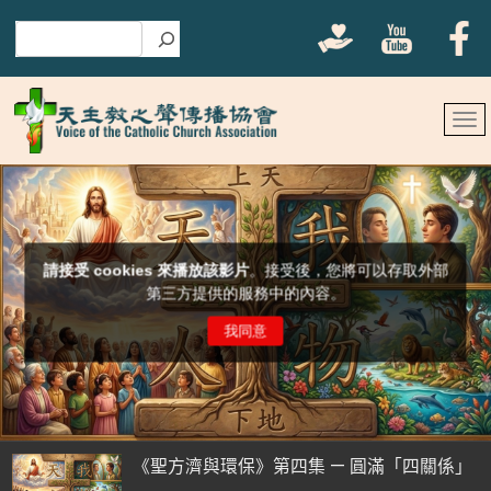
搜尋
《聖方濟與環保》第四集 — 圓滿「四關係」