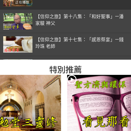
正在播放
【信仰之旅】第十八集：「和好聖事」—潘
家駿 神父
【信仰之旅】第十七集：「感恩祭宴」—錢
玲珠 老師
【信仰之旅】第十六集：「彌撒初體驗」—
特別推薦
錢玲珠 老師
【信仰之旅】第十五集：「入門聖事」—錢
玲珠 老師
【信仰之旅】第十四集：「天主十誡(下)」
—金毓瑋 神父