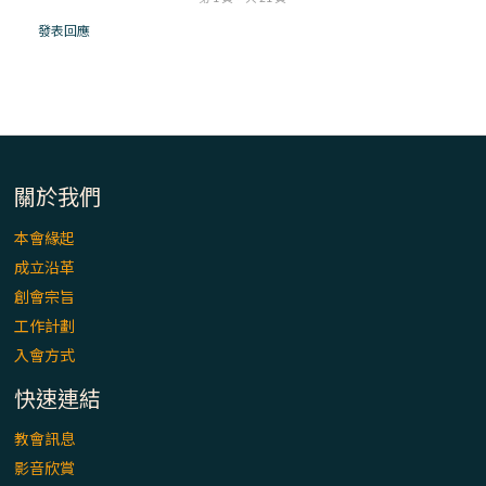
「看」是一門大學問、真正的靈修
發表回應
(1)黃敏正主教帶你做【將臨期避靜】—「走
入基督降生的奧蹟」以稅吏匝凱遇見耶穌為
例
「禧年 來~」第十七集(最終回)：成為懷抱
「希望」的傳教士 / 宜蘭市法蒂瑪聖母堂
關於我們
本會緣起
「禧年 來~」第十六集：談《希伯來書》中的
成立沿革
「希望」 / 高雄玫瑰聖母聖殿主教座堂
創會宗旨
工作計劃
「禧年 來~」第十五集：再論《在希望中得
入會方式
救》通諭中的「希望」 / 花蓮美崙進教之佑
主教座堂(下)
快速連結
「禧年 來~」第十四集：續談《在希望中得
教會訊息
救》通諭中的「希望」 / 花蓮美崙進教之佑
影音欣賞