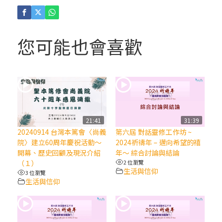
(4)黃敏正主教帶你做「四旬期避靜」—【逾
越的智慧】：聖方濟的逾越善表—與痲瘋病
人相遇
您可能也會喜歡
(3)黃敏正主教帶你做「四旬期避靜」—【逾
越的智慧】：耶穌的三大奧蹟
(2)黃敏正主教帶你做「四旬期避靜」—【逾
越的智慧】：七項齋戒的意義與益處
21:41
31:39
20240914 台灣本篤會〈尚義
第六屆 對話靈修工作坊 ~
【信仰之旅】第九集：「如果你的痛苦比快
院〉建立60周年慶祝活動～
2024祈禱年 – 邁向希望的禧
樂多」—歐義明神父 / 應芝莉老師
開幕、歷史回顧及現況介紹
年～ 綜合討論與結論
（１）
2 位瀏覽
生活與信仰
3 位瀏覽
(1)黃敏正主教帶你做「四旬期避靜」—【逾
生活與信仰
越的智慧】：聖方濟的靈修，「不占為己
有」