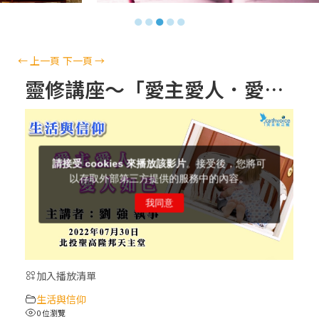
【信仰之旅】第十三集：「天主十誡(上)」
●
●
●
●
●
—金毓瑋 神父
【信仰之旅】第十二集：「聖母、聖人」—
←
上一頁
下一頁
→
高樂祈 修女
靈修講座～「愛主愛人．愛人如己」︱劉 強 執事
【信仰之旅】第十一集：「教 會」(推廣片)
【信仰之旅】第十一集：「教 會」—林必能
神父
【信仰之旅】第十集：「逾越奧蹟」— 錢玲
珠老師
加入播放清單
(5)黃敏正主教帶你做「四旬期避靜」—【逾
生活與信仰
越的智慧】：完美的喜樂
0 位瀏覽