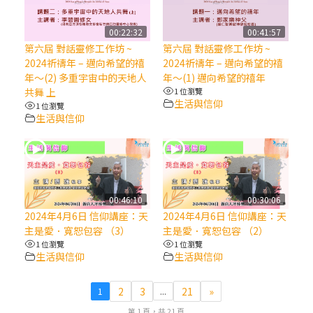
(7)黃敏正主教帶你做【將臨期避靜】—耶穌
00:22:32
00:41:57
降生人間，需要人的「接納」
第六屆 對話靈修工作坊 ~
第六屆 對話靈修工作坊 ~
2024祈禱年 – 邁向希望的禧
2024祈禱年 – 邁向希望的禧
年～(2) 多重宇宙中的天地人
年～(1) 邁向希望的禧年
(6)黃敏正主教帶你做【將臨期避靜】—「馬
共舞 上
1 位瀏覽
槽」═「謙卑」
生活與信仰
1 位瀏覽
生活與信仰
(5)黃敏正主教帶你做【將臨期避靜】—「福
傳」：講耶穌的故事
(4)黃敏正主教帶你做【將臨期避靜】—匝凱
00:46:10
00:30:06
「想看」耶穌，耶穌「走近」匝凱
2024年4月6日 信仰講座：天
2024年4月6日 信仰講座：天
主是愛．寬恕包容 （3）
主是愛．寬恕包容 （2）
(3)黃敏正主教帶你做【將臨期避靜】—「轉
1 位瀏覽
1 位瀏覽
生活與信仰
生活與信仰
念」，吃苦如吃補
2
3
21
»
1
...
(2)黃敏正主教帶你做【將臨期避靜】—
第 1 頁，共 21 頁