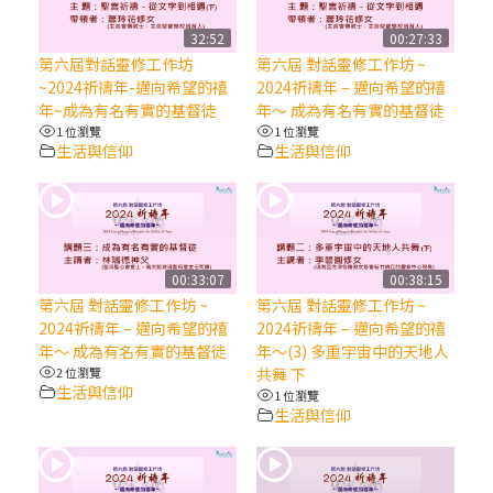
【信仰之旅】第八集：「耶穌為什麼降生到
人世」—高樂祈修女
32:52
00:27:33
第六屆對話靈修工作坊
第六屆 對話靈修工作坊 ~
~2024祈禱年-邁向希望的禧
2024祈禱年 – 邁向希望的禧
2025/10/10【萬物讚頌頌歌 – 太陽與生態音
年~成為有名有實的基督徒
年～ 成為有名有實的基督徒
樂會】紀念聖方濟與已逝教宗方濟各（中）
1 位瀏覽
1 位瀏覽
生活與信仰
生活與信仰
2025/10/10【萬物讚頌頌歌 – 太陽與生態音
樂會】紀念聖方濟與已逝教宗方濟各（下）
2025/10/10【萬物讚頌頌歌 – 太陽與生態音
00:33:07
00:38:15
樂會】紀念聖方濟與已逝教宗方濟各（上）
第六屆 對話靈修工作坊 ~
第六屆 對話靈修工作坊 ~
2024祈禱年 – 邁向希望的禧
2024祈禱年 – 邁向希望的禧
年～ 成為有名有實的基督徒
年～(3) 多重宇宙中的天地人
(9完結)黃敏正主教帶你做【將臨期避靜】—
2 位瀏覽
共舞 下
匝凱的「新生命」：利他與內化
生活與信仰
1 位瀏覽
生活與信仰
(8)黃敏正主教帶你做【將臨期避靜】—耶穌
降生成人與人同在＝「厄瑪努爾」