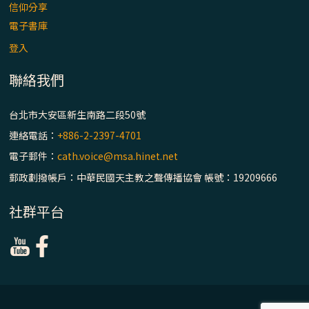
主教座堂(上)
信仰分享
電子書庫
「信仰之旅」第七集【罪的啟示】推廣影片
https://youtu.be/p1lok-PbS7M
登入
聯絡我們
【信仰之旅】第七集：「罪的啟示」—黃錦
文神父
台北市大安區新生南路二段50號
連絡電話：
+886-2-2397-4701
「禧年 來~」第十三集：論《在希望中得救》
電子郵件：
cath.voice@msa.hinet.net
通諭中的「希望」 / 台南中華聖母主教座堂
(下)
郵政劃撥帳戶：中華民國天主教之聲傳播協會 帳號：19209666
「禧年 來~」第十二集：論2025禧年詔書中
社群平台
的「希望」 / 台南中華聖母主教座堂(上)
「禧年 來~」第十一集：續談禧年特色 ~ 聖門
/ 梅山中華聖母朝聖地