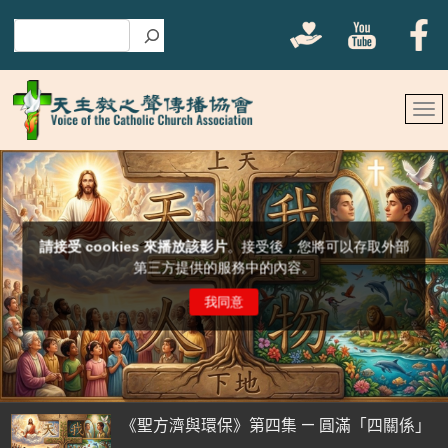
搜尋
《聖方濟與環保》第四集 — 圓滿「四關係」