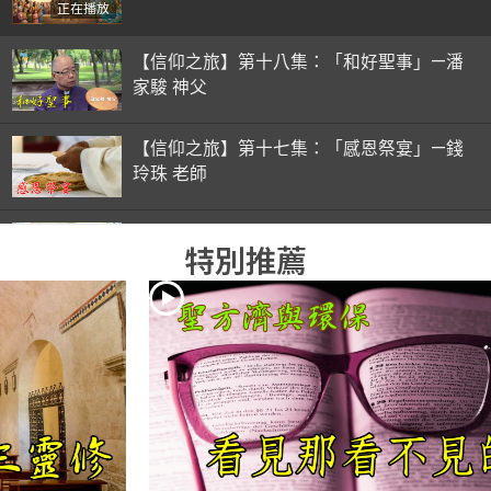
正在播放
【信仰之旅】第十八集：「和好聖事」—潘
家駿 神父
【信仰之旅】第十七集：「感恩祭宴」—錢
玲珠 老師
【信仰之旅】第十六集：「彌撒初體驗」—
特別推薦
錢玲珠 老師
【信仰之旅】第十五集：「入門聖事」—錢
玲珠 老師
【信仰之旅】第十四集：「天主十誡(下)」
—金毓瑋 神父