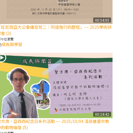
【信仰之旅】第
八集：「耶穌為
什麼降生到人
00:54:05
「從尼西亞大公會議至梵二：同道偕行的歷程」~~ 2025學術研
世」—高樂祈修
會 (3)
女
0 位瀏覽
成長與學習
2025/10/10【萬
物讚頌頌歌 – 太
陽與生態音樂
會】紀念聖方濟
與已逝教宗方濟
各（中）
2025/10/10【萬
物讚頌頌歌 – 太
陽與生態音樂
00:24:42
會】紀念聖方濟
方濟·亞西西紀念日系列活動 ~~ 2025/10/04 淺談基督宗教
與已逝教宗方濟
的動物倫理 (5)
各（下）
0 位瀏覽