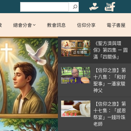
搜尋
教
總會分會
教會訊息
信仰分享
電子書屋
《聖方濟與環
保》第四集 — 圓
正在播放
滿「四關係」
【信仰之旅】第
十八集：「和好
聖事」—潘家駿
神父
【信仰之旅】第
十七集：「感恩
祭宴」—錢玲珠
老師