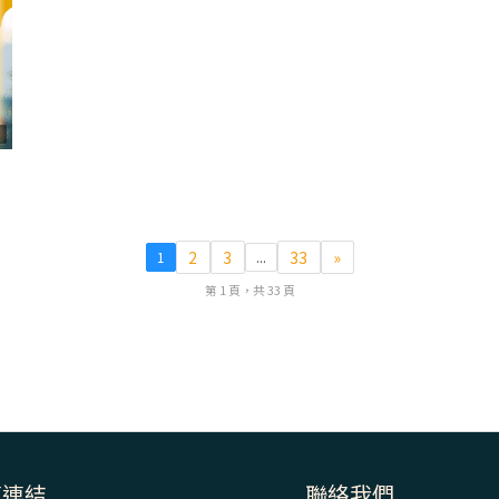
7
2
3
33
»
1
...
第 1 頁，共 33 頁
速連結
聯絡我們