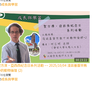
成長與學習
2025/10/10【萬
物讚頌頌歌 – 太
陽與生態音樂
會】紀念聖方濟
與已逝教宗方濟
各（上）
(9完結)黃敏正
主教帶你做【將
臨期避靜】—匝
00:23:22
凱的「新生
方濟·亞西西紀念日系列活動 ~~ 2025/10/04 淺談基督宗教
命」：利他與內
的動物倫理 (2)
化
0 位瀏覽
成長與學習
(8)黃敏正主教
帶你做【將臨期
避靜】—耶穌降
生成人與人同在