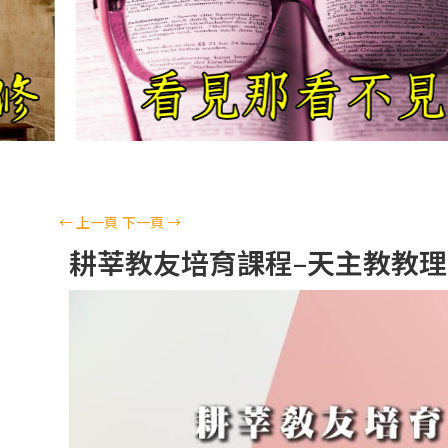
←
上一頁
下一頁
→
耕莘教友培育課程–天主教教理簡編(