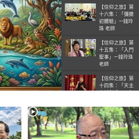
【信仰之旅】第
十六集：「彌撒
初體驗」—錢玲
珠 老師
【信仰之旅】第
十五集：「入門
聖事」—錢玲珠
老師
【信仰之旅】第
十四集：「天主
十誡(下)」—金
毓瑋 神父
【信仰之旅】第
十三集：「天主
十誡(上)」—金
毓瑋 神父