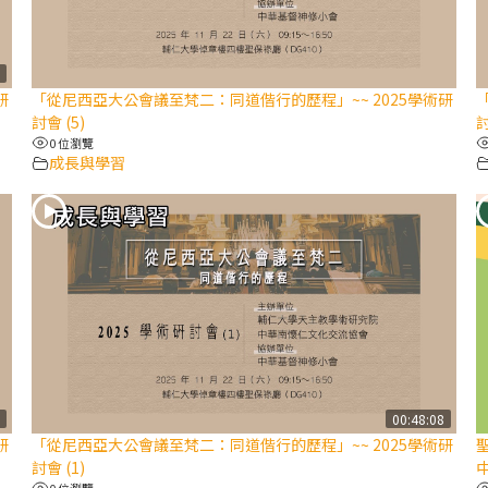
7
研
「從尼西亞大公會議至梵二：同道偕行的歷程」~~ 2025學術研
討會 (5)
討
0 位瀏覽
成長與學習
1
00:48:08
研
「從尼西亞大公會議至梵二：同道偕行的歷程」~~ 2025學術研
聖
討會 (1)
中
0 位瀏覽