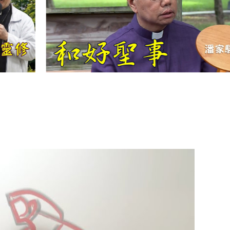
【信仰之旅】第
十二集：「聖
母、聖人」—高
樂祈 修女
【信仰之旅】第
十一集：「教
會」(推廣片)
【信仰之旅】第
十一集：「教
會」—林必能神
父
【信仰之旅】第
十集：「逾越奧
蹟」— 錢玲珠老
師