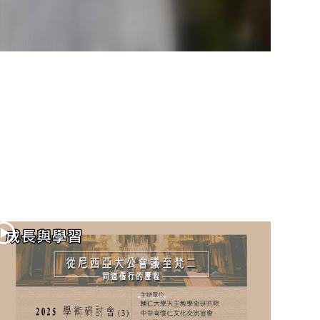
(2)黃敏正主教
帶你做「四旬期
避靜」—【逾越
的智慧】：七項
齋戒的意義與益
處
【信仰之旅】第
九集：「如果你
的痛苦比快樂
多」—歐義明神
父 / 應芝莉老師
(1)黃敏正主教帶
你做「四旬期避
靜」—【逾越的
智慧】：聖方濟
的靈修，「不占
為己有」