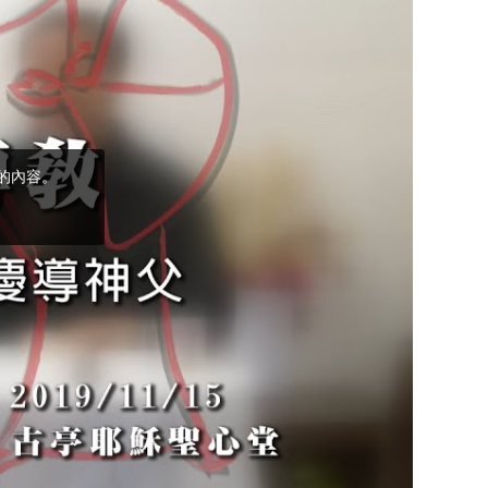
(5)黃敏正主教
帶你做「四旬期
避靜」—【逾越
的智慧】：完美
的喜樂
(4)黃敏正主教
帶你做「四旬期
避靜」—【逾越
的智慧】：聖方
濟的逾越善表—
與痲瘋病人相遇
(3)黃敏正主教
帶你做「四旬期
避靜」—【逾越
的智慧】：耶穌
的三大奧蹟