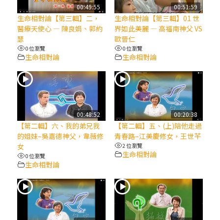
【信仰之旅】第八集：「耶穌為什麼降生到
00:49:55
00:51:59
人世」—高樂祈修女
生命相對論【第三輯】二，
生命相對論【第三輯】01 世
醫療天使心 — 陳良娟、郭約
界如此美麗 — 高福南神父 VS
瑟
歐晉仁
2025/10/10【萬物讚頌頌歌 – 太陽與生態音
0 位瀏覽
0 位瀏覽
樂會】紀念聖方濟與已逝教宗方濟各（中）
生命相對論
生命相對論
2025/10/10【萬物讚頌頌歌 – 太陽與生態音
樂會】紀念聖方濟與已逝教宗方濟各（下）
00:48:52
00:20:38
2025/10/10【萬物讚頌頌歌 – 太陽與生態音
【第二輯】六、我的弟兄我
【第二輯】五、(上)陪他走過
樂會】紀念聖方濟與已逝教宗方濟各（上）
的姐妹–吳嘉德神父，韋薇修
青春路–江美慶修女，王世芊
女
2 位瀏覽
生命相對論
0 位瀏覽
(9完結)黃敏正主教帶你做【將臨期避靜】—
生命相對論
匝凱的「新生命」：利他與內化
(8)黃敏正主教帶你做【將臨期避靜】—耶穌
降生成人與人同在＝「厄瑪努爾」