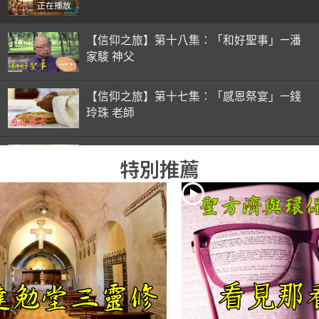
正在播放
【信仰之旅】第十八集：「和好聖事」—潘
家駿 神父
【信仰之旅】第十七集：「感恩祭宴」—錢
玲珠 老師
【信仰之旅】第十六集：「彌撒初體驗」—
特別推薦
錢玲珠 老師
【信仰之旅】第十五集：「入門聖事」—錢
玲珠 老師
【信仰之旅】第十四集：「天主十誡(下)」
—金毓瑋 神父