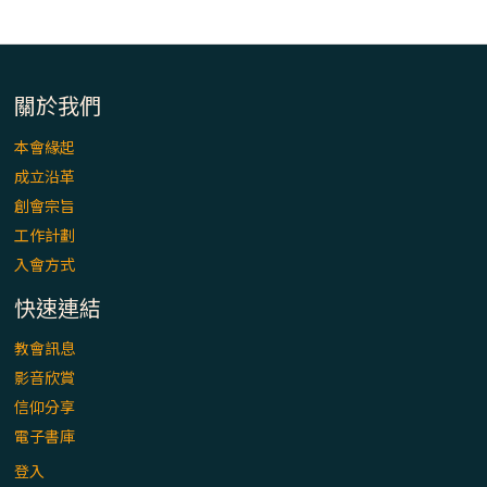
「看」是一門大學問、真正的靈修
(1)黃敏正主教帶你做【將臨期避靜】—「走
入基督降生的奧蹟」以稅吏匝凱遇見耶穌為
關於我們
例
本會緣起
「禧年 來~」第十七集(最終回)：成為懷抱
成立沿革
「希望」的傳教士 / 宜蘭市法蒂瑪聖母堂
創會宗旨
工作計劃
「禧年 來~」第十六集：談《希伯來書》中的
入會方式
「希望」 / 高雄玫瑰聖母聖殿主教座堂
快速連結
「禧年 來~」第十五集：再論《在希望中得
教會訊息
救》通諭中的「希望」 / 花蓮美崙進教之佑
影音欣賞
主教座堂(下)
信仰分享
電子書庫
「禧年 來~」第十四集：續談《在希望中得
救》通諭中的「希望」 / 花蓮美崙進教之佑
登入