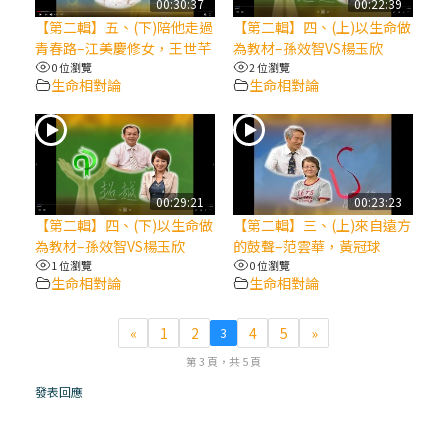
00:30:37
00:22:39
【第二輯】五、(下)陪他走過
【第二輯】四、(上)以生命做
(7)黃敏正主教帶你做【將臨期避靜】—耶穌
青春路–江美慶修女，王世芊
為教材–孫效智VS楊玉欣
降生人間，需要人的「接納」
0 位瀏覽
2 位瀏覽
生命相對論
生命相對論
(6)黃敏正主教帶你做【將臨期避靜】—「馬
槽」═「謙卑」
(5)黃敏正主教帶你做【將臨期避靜】—「福
00:29:21
00:23:23
傳」：講耶穌的故事
【第二輯】四、(下)以生命做
【第二輯】三、(上)來自遠方
為教材–孫效智VS楊玉欣
的鼓聲–范雲華，黃冠球
1 位瀏覽
0 位瀏覽
(4)黃敏正主教帶你做【將臨期避靜】—匝凱
生命相對論
生命相對論
「想看」耶穌，耶穌「走近」匝凱
«
1
2
4
5
»
3
(3)黃敏正主教帶你做【將臨期避靜】—「轉
第 3 頁，共 5 頁
念」，吃苦如吃補
發表回應
(2)黃敏正主教帶你做【將臨期避靜】—