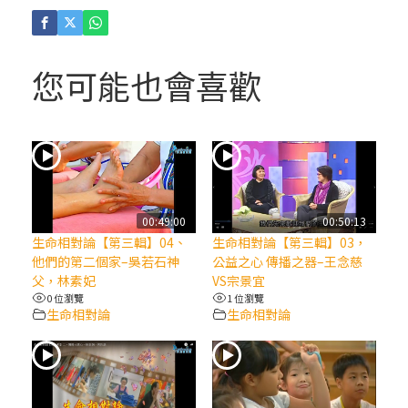
(4)黃敏正主教帶你做「四旬期避靜」—【逾
越的智慧】：聖方濟的逾越善表—與痲瘋病
人相遇
您可能也會喜歡
(3)黃敏正主教帶你做「四旬期避靜」—【逾
越的智慧】：耶穌的三大奧蹟
(2)黃敏正主教帶你做「四旬期避靜」—【逾
越的智慧】：七項齋戒的意義與益處
00:49:00
00:50:13
生命相對論【第三輯】04、
生命相對論【第三輯】03，
【信仰之旅】第九集：「如果你的痛苦比快
他們的第二個家–吳若石神
公益之心 傳播之器–王念慈
樂多」—歐義明神父 / 應芝莉老師
父，林素妃
VS宗景宜
0 位瀏覽
1 位瀏覽
生命相對論
生命相對論
(1)黃敏正主教帶你做「四旬期避靜」—【逾
越的智慧】：聖方濟的靈修，「不占為己
有」