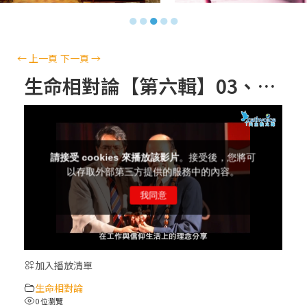
【信仰之旅】第十三集：「天主十誡(上)」
●
●
●
●
●
—金毓瑋 神父
【信仰之旅】第十二集：「聖母、聖人」—
←
上一頁
下一頁
→
高樂祈 修女
生命相對論【第六輯】03、白色巨塔下的基督徒
【信仰之旅】第十一集：「教 會」(推廣片)
【信仰之旅】第十一集：「教 會」—林必能
神父
【信仰之旅】第十集：「逾越奧蹟」— 錢玲
珠老師
加入播放清單
(5)黃敏正主教帶你做「四旬期避靜」—【逾
生命相對論
越的智慧】：完美的喜樂
0 位瀏覽