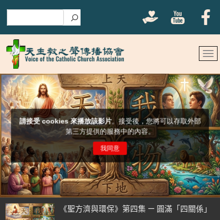
搜尋
《聖方濟與環保》第四集 — 圓滿「四關係」