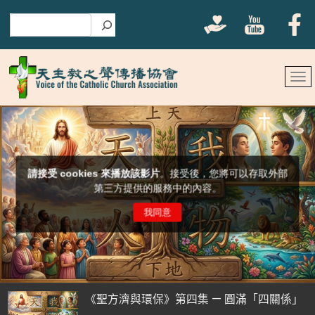
搜尋
《聖方濟與環保》第四集 — 圓滿「四關係」