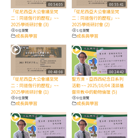
【信仰之旅】第八集：「耶穌為什麼降生到
00:54:05
00:55:41
人世」—高樂祈修女
「從尼西亞大公會議至梵
「從尼西亞大公會議至梵
二：同道偕行的歷程」~~
二：同道偕行的歷程」~~
2025學術研討會 (3)
2025學術研討會 (2)
2025/10/10【萬物讚頌頌歌 – 太陽與生態音
0 位瀏覽
1 位瀏覽
樂會】紀念聖方濟與已逝教宗方濟各（中）
成長與學習
成長與學習
2025/10/10【萬物讚頌頌歌 – 太陽與生態音
樂會】紀念聖方濟與已逝教宗方濟各（下）
00:48:08
00:24:42
2025/10/10【萬物讚頌頌歌 – 太陽與生態音
「從尼西亞大公會議至梵
聖方濟·亞西西紀念日系列
樂會】紀念聖方濟與已逝教宗方濟各（上）
二：同道偕行的歷程」~~
活動 ~~ 2025/10/04 淺談基
2025學術研討會 (1)
督宗教中的動物倫理 (5)
0 位瀏覽
0 位瀏覽
(9完結)黃敏正主教帶你做【將臨期避靜】—
成長與學習
成長與學習
匝凱的「新生命」：利他與內化
(8)黃敏正主教帶你做【將臨期避靜】—耶穌
降生成人與人同在＝「厄瑪努爾」