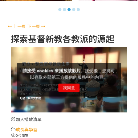
【信仰之旅】第十三集：「天主十誡(上)」
●
●
●
●
●
—金毓瑋 神父
【信仰之旅】第十二集：「聖母、聖人」—
←
上一頁
下一頁
→
高樂祈 修女
探索基督新教各教派的源起
【信仰之旅】第十一集：「教 會」(推廣片)
【信仰之旅】第十一集：「教 會」—林必能
神父
【信仰之旅】第十集：「逾越奧蹟」— 錢玲
珠老師
加入播放清單
(5)黃敏正主教帶你做「四旬期避靜」—【逾
成長與學習
越的智慧】：完美的喜樂
0 位瀏覽