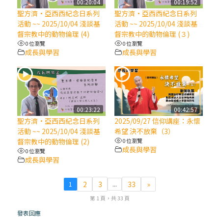
00:20:04
00:19:52
聖方濟·亞西西紀念日系列
聖方濟·亞西西紀念日系列
(7)黃敏正主教帶你做【將臨期避靜】—耶穌
活動 ~~ 2025/10/04 淺談基
活動 ~~ 2025/10/04 淺談基
降生人間，需要人的「接納」
督宗教中的動物倫理 (4)
督宗教中的動物倫理 (３)
0 位瀏覽
0 位瀏覽
成長與學習
成長與學習
(6)黃敏正主教帶你做【將臨期避靜】—「馬
槽」═「謙卑」
(5)黃敏正主教帶你做【將臨期避靜】—「福
傳」：講耶穌的故事
00:23:22
00:42:57
聖方濟·亞西西紀念日系列
2025/09/27 信仰講座：永懷
活動 ~~ 2025/10/04 淺談基
希望 決不放棄（3）
(4)黃敏正主教帶你做【將臨期避靜】—匝凱
督宗教中的動物倫理 (2)
0 位瀏覽
「想看」耶穌，耶穌「走近」匝凱
成長與學習
0 位瀏覽
成長與學習
(3)黃敏正主教帶你做【將臨期避靜】—「轉
念」，吃苦如吃補
2
3
33
»
1
...
第 1 頁，共 33 頁
(2)黃敏正主教帶你做【將臨期避靜】—
發表回應