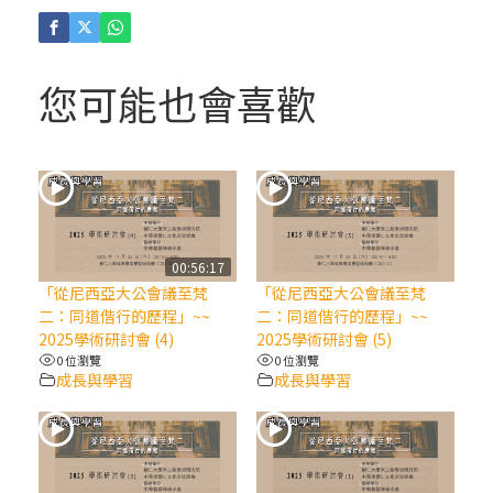
(4)黃敏正主教帶你做「四旬期避靜」—【逾
越的智慧】：聖方濟的逾越善表—與痲瘋病
人相遇
您可能也會喜歡
(3)黃敏正主教帶你做「四旬期避靜」—【逾
越的智慧】：耶穌的三大奧蹟
(2)黃敏正主教帶你做「四旬期避靜」—【逾
越的智慧】：七項齋戒的意義與益處
00:56:17
「從尼西亞大公會議至梵
「從尼西亞大公會議至梵
【信仰之旅】第九集：「如果你的痛苦比快
二：同道偕行的歷程」~~
二：同道偕行的歷程」~~
樂多」—歐義明神父 / 應芝莉老師
2025學術研討會 (4)
2025學術研討會 (5)
0 位瀏覽
0 位瀏覽
成長與學習
成長與學習
(1)黃敏正主教帶你做「四旬期避靜」—【逾
越的智慧】：聖方濟的靈修，「不占為己
有」