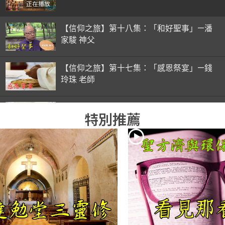
正在播放
【信仰之旅】第十八集：「和好聖事」—潘
家駿 神父
【信仰之旅】第十七集：「感恩祭宴」—錢
玲珠 老師
【信仰之旅】第十六集：「彌撒初體驗」—
特別推薦
錢玲珠 老師
【信仰之旅】第十五集：「入門聖事」—錢
玲珠 老師
【信仰之旅】第十四集：「天主十誡(下)」
—金毓瑋 神父