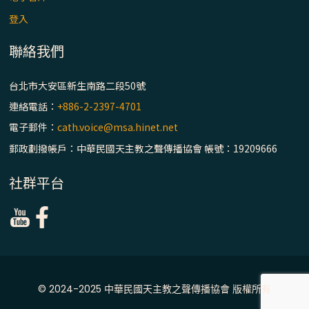
主教座堂(上)
登入
「信仰之旅」第七集【罪的啟示】推廣影片
https://youtu.be/p1lok-PbS7M
聯絡我們
台北市大安區新生南路二段50號
【信仰之旅】第七集：「罪的啟示」—黃錦
文神父
連絡電話：
+886-2-2397-4701
電子郵件：
cath.voice@msa.hinet.net
「禧年 來~」第十三集：論《在希望中得救》
郵政劃撥帳戶：中華民國天主教之聲傳播協會 帳號：19209666
通諭中的「希望」 / 台南中華聖母主教座堂
(下)
社群平台
「禧年 來~」第十二集：論2025禧年詔書中
的「希望」 / 台南中華聖母主教座堂(上)
「禧年 來~」第十一集：續談禧年特色 ~ 聖門
/ 梅山中華聖母朝聖地
© 2024-2025 中華民國天主教之聲傳播協會 版權所有