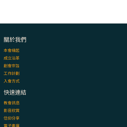
「看」是一門大學問、真正的靈修
(1)黃敏正主教帶你做【將臨期避靜】—「走
入基督降生的奧蹟」以稅吏匝凱遇見耶穌為
例
關於我們
「禧年 來~」第十七集(最終回)：成為懷抱
「希望」的傳教士 / 宜蘭市法蒂瑪聖母堂
本會緣起
成立沿革
「禧年 來~」第十六集：談《希伯來書》中的
創會宗旨
「希望」 / 高雄玫瑰聖母聖殿主教座堂
工作計劃
入會方式
「禧年 來~」第十五集：再論《在希望中得
快速連結
救》通諭中的「希望」 / 花蓮美崙進教之佑
主教座堂(下)
教會訊息
影音欣賞
「禧年 來~」第十四集：續談《在希望中得
信仰分享
救》通諭中的「希望」 / 花蓮美崙進教之佑
電子書庫