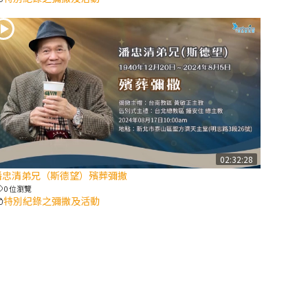
2025/10/10【萬
物讚頌頌歌 – 太
陽與生態音樂
會】紀念聖方濟
與已逝教宗方濟
各（上）
(9完結)黃敏正
主教帶你做【將
02:32:28
臨期避靜】—匝
潘忠清弟兄（斯德望）殯葬彌撒
凱的「新生
0 位瀏覽
命」：利他與內
特別紀錄之彌撒及活動
化
(8)黃敏正主教
帶你做【將臨期
避靜】—耶穌降
生成人與人同在