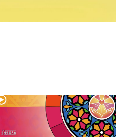
(2)黃敏正主教
帶你做「四旬期
避靜」—【逾越
的智慧】：七項
齋戒的意義與益
處
【信仰之旅】第
九集：「如果你
的痛苦比快樂
多」—歐義明神
父 / 應芝莉老師
(1)黃敏正主教帶
你做「四旬期避
靜」—【逾越的
智慧】：聖方濟
的靈修，「不占
為己有」