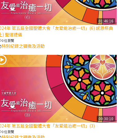
【信仰之旅】第
八集：「耶穌為
什麼降生到人
01:46:16
2024年 第五屆全國聖體大會「友愛能治癒一切」(6) 感恩祭典
世」—高樂祈修
上) 聖道禮儀
女
0 位瀏覽
特別紀錄之彌撒及活動
2025/10/10【萬
物讚頌頌歌 – 太
陽與生態音樂
會】紀念聖方濟
與已逝教宗方濟
各（中）
2025/10/10【萬
物讚頌頌歌 – 太
陽與生態音樂
00:30:10
會】紀念聖方濟
2024年 第五屆全國聖體大會「友愛能治癒一切」(3)
與已逝教宗方濟
0 位瀏覽
各（下）
特別紀錄之彌撒及活動