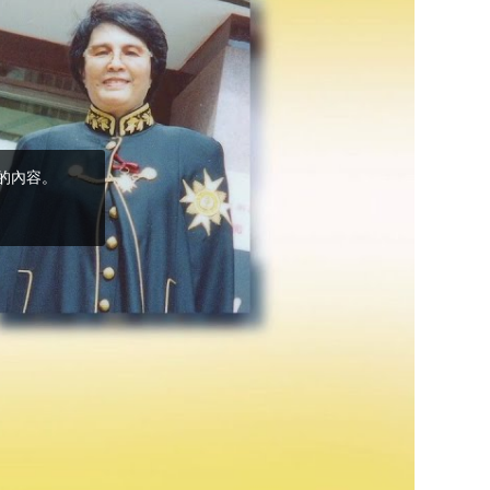
(5)黃敏正主教
帶你做「四旬期
避靜」—【逾越
的智慧】：完美
的喜樂
(4)黃敏正主教
帶你做「四旬期
避靜」—【逾越
的智慧】：聖方
濟的逾越善表—
與痲瘋病人相遇
(3)黃敏正主教
帶你做「四旬期
避靜」—【逾越
的智慧】：耶穌
的三大奧蹟