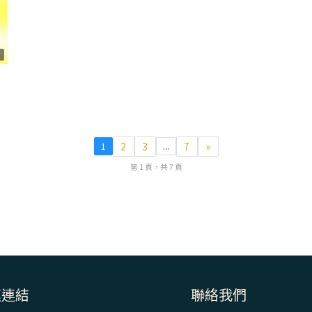
0
2
3
7
»
1
...
第 1 頁，共 7 頁
速連結
聯絡我們