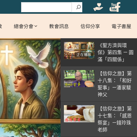
搜尋
教
總會分會
教會訊息
信仰分享
電子書屋
《聖方濟與環
保》第四集 — 圓
正在播放
滿「四關係」
【信仰之旅】第
十八集：「和好
聖事」—潘家駿
神父
【信仰之旅】第
十七集：「感恩
祭宴」—錢玲珠
老師