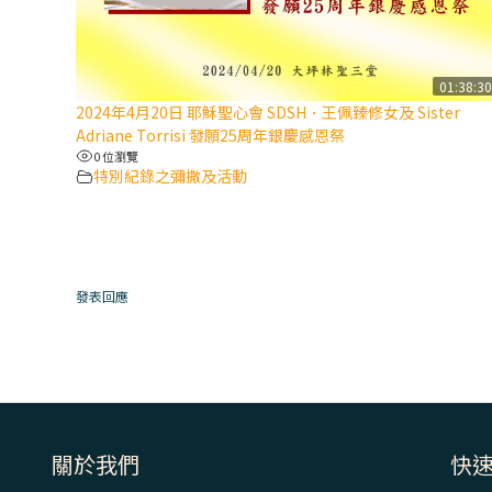
01:38:3
2024年4月20日 耶穌聖心會 SDSH．王佩臻修女及 Sister
Adriane Torrisi 發願25周年銀慶感恩祭
0 位瀏覽
特別紀錄之彌撒及活動
發表回應
關於我們
快