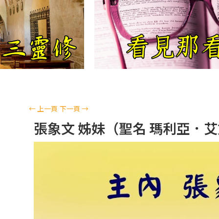
←
上一頁
下一頁
→
張象文 姊妹（聖名 瑪利亞．艾