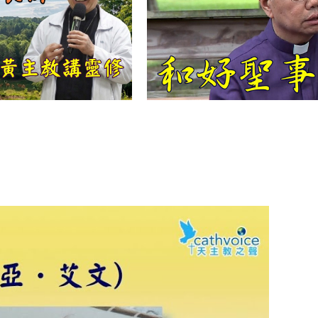
【信仰之旅】第
十二集：「聖
母、聖人」—高
樂祈 修女
【信仰之旅】第
十一集：「教
會」(推廣片)
【信仰之旅】第
十一集：「教
會」—林必能神
父
【信仰之旅】第
十集：「逾越奧
蹟」— 錢玲珠老
師