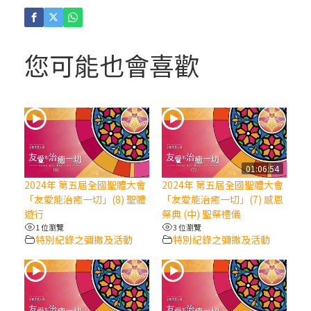
(4)黃敏正主教帶你做「四旬期避靜」—【逾
越的智慧】：聖方濟的逾越善表—與痲瘋病
人相遇
您可能也會喜歡
(3)黃敏正主教帶你做「四旬期避靜」—【逾
越的智慧】：耶穌的三大奧蹟
(2)黃敏正主教帶你做「四旬期避靜」—【逾
越的智慧】：七項齋戒的意義與益處
01:06:54
2024年 第五屆全國聖體大會
2024年 第五屆全國聖體大會
【信仰之旅】第九集：「如果你的痛苦比快
「友愛能治癒一切」(8) 聖體
「友愛能治癒一切」(7) 感恩
樂多」—歐義明神父 / 應芝莉老師
遊行
祭典 (中) 聖祭禮儀
1 位瀏覽
3 位瀏覽
特別紀錄之彌撒及活動
特別紀錄之彌撒及活動
(1)黃敏正主教帶你做「四旬期避靜」—【逾
越的智慧】：聖方濟的靈修，「不占為己
有」