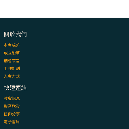
「看」是一門大學問、真正的靈修
(1)黃敏正主教帶你做【將臨期避靜】—「走
入基督降生的奧蹟」以稅吏匝凱遇見耶穌為
例
關於我們
「禧年 來~」第十七集(最終回)：成為懷抱
本會緣起
「希望」的傳教士 / 宜蘭市法蒂瑪聖母堂
成立沿革
創會宗旨
「禧年 來~」第十六集：談《希伯來書》中的
工作計劃
「希望」 / 高雄玫瑰聖母聖殿主教座堂
入會方式
快速連結
「禧年 來~」第十五集：再論《在希望中得
救》通諭中的「希望」 / 花蓮美崙進教之佑
教會訊息
主教座堂(下)
影音欣賞
信仰分享
「禧年 來~」第十四集：續談《在希望中得
電子書庫
救》通諭中的「希望」 / 花蓮美崙進教之佑