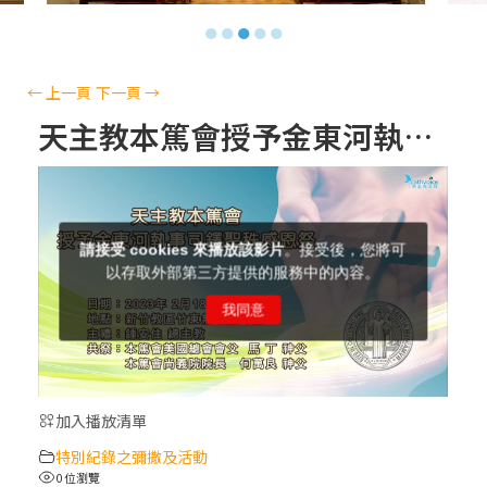
【信仰之旅】第十三集：「天主十誡(上)」
●
●
●
●
●
—金毓瑋 神父
【信仰之旅】第十二集：「聖母、聖人」—
←
上一頁
下一頁
→
高樂祈 修女
天主教本篤會授予金東河執事司鐸聖秩感恩祭
【信仰之旅】第十一集：「教 會」(推廣片)
【信仰之旅】第十一集：「教 會」—林必能
神父
【信仰之旅】第十集：「逾越奧蹟」— 錢玲
珠老師
加入播放清單
(5)黃敏正主教帶你做「四旬期避靜」—【逾
特別紀錄之彌撒及活動
越的智慧】：完美的喜樂
0 位瀏覽