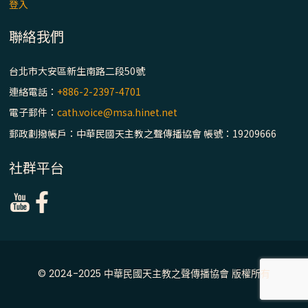
主教座堂(上)
登入
「信仰之旅」第七集【罪的啟示】推廣影片
聯絡我們
https://youtu.be/p1lok-PbS7M
台北市大安區新生南路二段50號
【信仰之旅】第七集：「罪的啟示」—黃錦
連絡電話：
+886-2-2397-4701
文神父
電子郵件：
cath.voice@msa.hinet.net
郵政劃撥帳戶：中華民國天主教之聲傳播協會 帳號：19209666
「禧年 來~」第十三集：論《在希望中得救》
通諭中的「希望」 / 台南中華聖母主教座堂
社群平台
(下)
「禧年 來~」第十二集：論2025禧年詔書中
的「希望」 / 台南中華聖母主教座堂(上)
「禧年 來~」第十一集：續談禧年特色 ~ 聖門
© 2024-2025 中華民國天主教之聲傳播協會 版權所有
/ 梅山中華聖母朝聖地