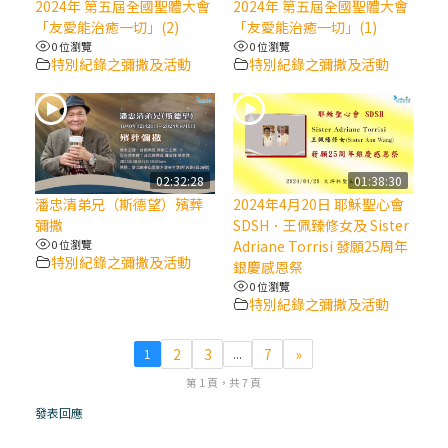
2024年 第五屆全國聖體大會
2024年 第五屆全國聖體大會
「友愛能治癒一切」(2)
「友愛能治癒一切」(1)
(7)黃敏正主教帶你做【將臨期避靜】—耶穌
0 位瀏覽
0 位瀏覽
降生人間，需要人的「接納」
特別紀錄之彌撒及活動
特別紀錄之彌撒及活動
(6)黃敏正主教帶你做【將臨期避靜】—「馬
槽」═「謙卑」
02:32:28
01:38:30
(5)黃敏正主教帶你做【將臨期避靜】—「福
潘忠清弟兄（斯德望）殯葬
2024年4月20日 耶穌聖心會
傳」：講耶穌的故事
彌撒
SDSH．王佩臻修女及 Sister
0 位瀏覽
Adriane Torrisi 發願25周年
特別紀錄之彌撒及活動
銀慶感恩祭
(4)黃敏正主教帶你做【將臨期避靜】—匝凱
0 位瀏覽
「想看」耶穌，耶穌「走近」匝凱
特別紀錄之彌撒及活動
(3)黃敏正主教帶你做【將臨期避靜】—「轉
2
3
7
»
1
...
念」，吃苦如吃補
第 1 頁，共 7 頁
發表回應
(2)黃敏正主教帶你做【將臨期避靜】—