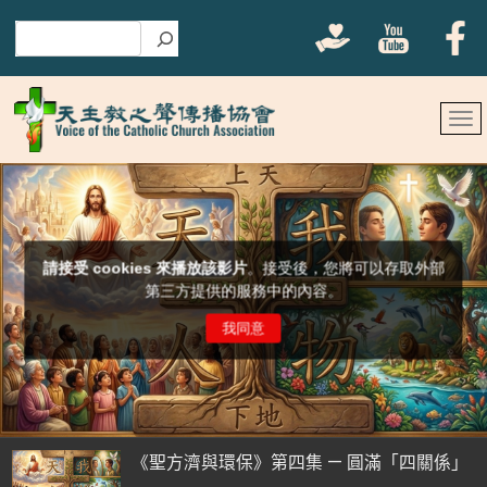
搜尋
《聖方濟與環保》第四集 — 圓滿「四關係」