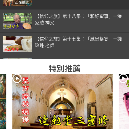
正在播放
【信仰之旅】第十八集：「和好聖事」—潘
家駿 神父
【信仰之旅】第十七集：「感恩祭宴」—錢
玲珠 老師
【信仰之旅】第十六集：「彌撒初體驗」—
特別推薦
錢玲珠 老師
【信仰之旅】第十五集：「入門聖事」—錢
玲珠 老師
【信仰之旅】第十四集：「天主十誡(下)」
—金毓瑋 神父