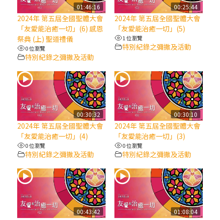
【信仰之旅】第八集：「耶穌為什麼降生到
01:46:16
00:25:44
人世」—高樂祈修女
2024年 第五屆全國聖體大會
2024年 第五屆全國聖體大會
「友愛能治癒一切」(6) 感恩
「友愛能治癒一切」(5)
祭典 (上) 聖道禮儀
1 位瀏覽
2025/10/10【萬物讚頌頌歌 – 太陽與生態音
特別紀錄之彌撒及活動
0 位瀏覽
樂會】紀念聖方濟與已逝教宗方濟各（中）
特別紀錄之彌撒及活動
2025/10/10【萬物讚頌頌歌 – 太陽與生態音
樂會】紀念聖方濟與已逝教宗方濟各（下）
00:30:32
00:30:10
2025/10/10【萬物讚頌頌歌 – 太陽與生態音
2024年 第五屆全國聖體大會
2024年 第五屆全國聖體大會
樂會】紀念聖方濟與已逝教宗方濟各（上）
「友愛能治癒一切」(4)
「友愛能治癒一切」(3)
0 位瀏覽
0 位瀏覽
特別紀錄之彌撒及活動
特別紀錄之彌撒及活動
(9完結)黃敏正主教帶你做【將臨期避靜】—
匝凱的「新生命」：利他與內化
(8)黃敏正主教帶你做【將臨期避靜】—耶穌
降生成人與人同在＝「厄瑪努爾」
00:43:42
01:08:04