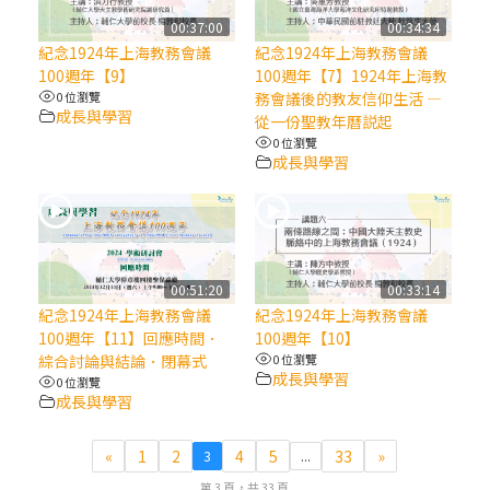
00:37:00
00:34:34
(7)黃敏正主教帶你做【將臨期避靜】—耶穌
紀念1924年上海教務會議
紀念1924年上海教務會議
降生人間，需要人的「接納」
100週年【9】
100週年【7】1924年上海教
0 位瀏覽
務會議後的教友信仰生活 —
成長與學習
從一份聖教年曆説起
(6)黃敏正主教帶你做【將臨期避靜】—「馬
0 位瀏覽
槽」═「謙卑」
成長與學習
(5)黃敏正主教帶你做【將臨期避靜】—「福
傳」：講耶穌的故事
00:51:20
00:33:14
(4)黃敏正主教帶你做【將臨期避靜】—匝凱
紀念1924年上海教務會議
紀念1924年上海教務會議
「想看」耶穌，耶穌「走近」匝凱
100週年【11】回應時間．
100週年【10】
綜合討論與結論．閉幕式
0 位瀏覽
成長與學習
(3)黃敏正主教帶你做【將臨期避靜】—「轉
0 位瀏覽
成長與學習
念」，吃苦如吃補
«
1
2
4
5
33
»
3
...
(2)黃敏正主教帶你做【將臨期避靜】—
第 3 頁，共 33 頁