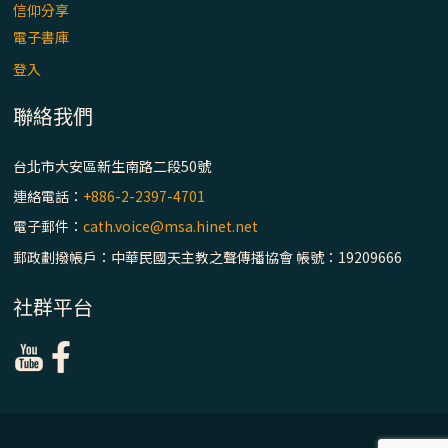
主教座堂(上)
信仰分享
電子書庫
「信仰之旅」第七集【罪的啟示】推廣影片
https://youtu.be/p1lok-PbS7M
登入
聯絡我們
【信仰之旅】第七集：「罪的啟示」—黃錦
文神父
台北市大安區新生南路二段50號
連絡電話：
+886-2-2397-4701
「禧年 來~」第十三集：論《在希望中得救》
電子郵件：
cath.voice@msa.hinet.net
通諭中的「希望」 / 台南中華聖母主教座堂
(下)
郵政劃撥帳戶：中華民國天主教之聲傳播協會 帳號：19209666
「禧年 來~」第十二集：論2025禧年詔書中
社群平台
的「希望」 / 台南中華聖母主教座堂(上)
「禧年 來~」第十一集：續談禧年特色 ~ 聖門
/ 梅山中華聖母朝聖地