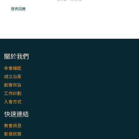
「看」是一門大學問、真正的靈修
發表回應
(1)黃敏正主教帶你做【將臨期避靜】—「走
入基督降生的奧蹟」以稅吏匝凱遇見耶穌為
例
「禧年 來~」第十七集(最終回)：成為懷抱
「希望」的傳教士 / 宜蘭市法蒂瑪聖母堂
關於我們
本會緣起
「禧年 來~」第十六集：談《希伯來書》中的
成立沿革
「希望」 / 高雄玫瑰聖母聖殿主教座堂
創會宗旨
工作計劃
「禧年 來~」第十五集：再論《在希望中得
入會方式
救》通諭中的「希望」 / 花蓮美崙進教之佑
主教座堂(下)
快速連結
「禧年 來~」第十四集：續談《在希望中得
教會訊息
救》通諭中的「希望」 / 花蓮美崙進教之佑
影音欣賞