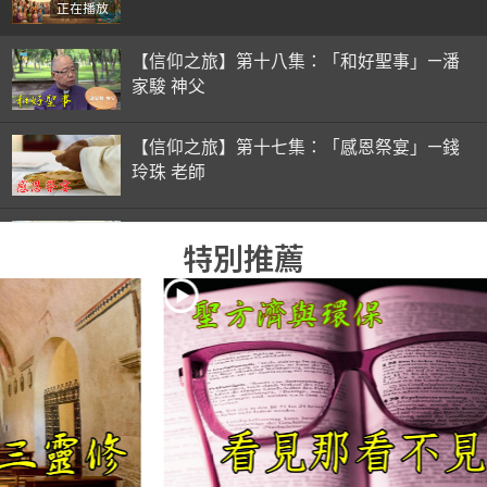
正在播放
【信仰之旅】第十八集：「和好聖事」—潘
家駿 神父
【信仰之旅】第十七集：「感恩祭宴」—錢
玲珠 老師
【信仰之旅】第十六集：「彌撒初體驗」—
特別推薦
錢玲珠 老師
【信仰之旅】第十五集：「入門聖事」—錢
玲珠 老師
【信仰之旅】第十四集：「天主十誡(下)」
—金毓瑋 神父