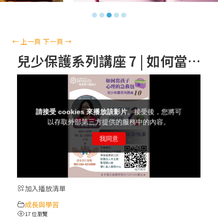
【信仰之旅】第十三集：「天主十誡(上)」
●
●
●
●
●
—金毓瑋 神父
【信仰之旅】第十二集：「聖母、聖人」—
←
上一頁
下一頁
→
高樂祈 修女
兒少保護系列講座 7 | 如何當孩子心理的急救包 | 杜長齡 心理師
【信仰之旅】第十一集：「教 會」(推廣片)
【信仰之旅】第十一集：「教 會」—林必能
神父
【信仰之旅】第十集：「逾越奧蹟」— 錢玲
珠老師
加入播放清單
(5)黃敏正主教帶你做「四旬期避靜」—【逾
成長與學習
越的智慧】：完美的喜樂
17 位瀏覽