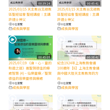
【信仰之旅】第八集：「耶穌為什麼降生到
00:39:24
00:45:41
人世」—高樂祈修女
2025/03/15 天主教台北總教
2025/03/15 天主教台北總教
區聖經協會 聖經講座︱主講
區聖經協會 聖經講座︱主講
許達士神父
許達士神父
2025/10/10【萬物讚頌頌歌 – 太陽與生態音
0 位瀏覽
0 位瀏覽
樂會】紀念聖方濟與已逝教宗方濟各（中）
成長與學習
成長與學習
2025/10/10【萬物讚頌頌歌 – 太陽與生態音
樂會】紀念聖方濟與已逝教宗方濟各（下）
00:45:09
00:38:41
2025/10/10【萬物讚頌頌歌 – 太陽與生態音
2025/07/19 《身‧心‧靈的
紀念1924年上海教務會議
樂會】紀念聖方濟與已逝教宗方濟各（上）
和諧之道》進聖賀德佳的療
100週年【6】上海主教會議
癒智慧 (4) ~ 仙樂靈療／聖賀
與中國大陸天主教教育的方
德佳的音樂靈修與療癒
向
(9完結)黃敏正主教帶你做【將臨期避靜】—
0 位瀏覽
0 位瀏覽
匝凱的「新生命」：利他與內化
成長與學習
成長與學習
(8)黃敏正主教帶你做【將臨期避靜】—耶穌
降生成人與人同在＝「厄瑪努爾」