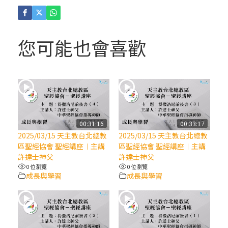
(4)黃敏正主教帶你做「四旬期避靜」—【逾
越的智慧】：聖方濟的逾越善表—與痲瘋病
人相遇
您可能也會喜歡
(3)黃敏正主教帶你做「四旬期避靜」—【逾
越的智慧】：耶穌的三大奧蹟
(2)黃敏正主教帶你做「四旬期避靜」—【逾
越的智慧】：七項齋戒的意義與益處
00:31:16
00:33:17
2025/03/15 天主教台北總教
2025/03/15 天主教台北總教
【信仰之旅】第九集：「如果你的痛苦比快
區聖經協會 聖經講座︱主講
區聖經協會 聖經講座︱主講
樂多」—歐義明神父 / 應芝莉老師
許達士神父
許達士神父
0 位瀏覽
0 位瀏覽
成長與學習
成長與學習
(1)黃敏正主教帶你做「四旬期避靜」—【逾
越的智慧】：聖方濟的靈修，「不占為己
有」