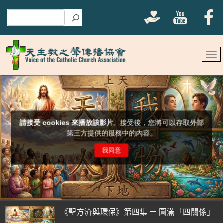
搜尋
《聖方濟與環保》第四集 — 圓滿「四關係」