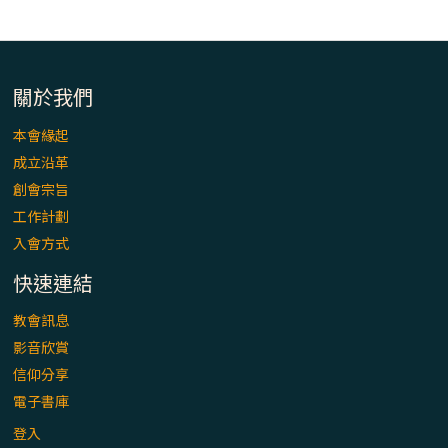
「看」是一門大學問、真正的靈修
(1)黃敏正主教帶你做【將臨期避靜】—「走
入基督降生的奧蹟」以稅吏匝凱遇見耶穌為
關於我們
例
本會緣起
「禧年 來~」第十七集(最終回)：成為懷抱
成立沿革
「希望」的傳教士 / 宜蘭市法蒂瑪聖母堂
創會宗旨
工作計劃
「禧年 來~」第十六集：談《希伯來書》中的
入會方式
「希望」 / 高雄玫瑰聖母聖殿主教座堂
快速連結
「禧年 來~」第十五集：再論《在希望中得
教會訊息
救》通諭中的「希望」 / 花蓮美崙進教之佑
影音欣賞
主教座堂(下)
信仰分享
電子書庫
「禧年 來~」第十四集：續談《在希望中得
救》通諭中的「希望」 / 花蓮美崙進教之佑
登入