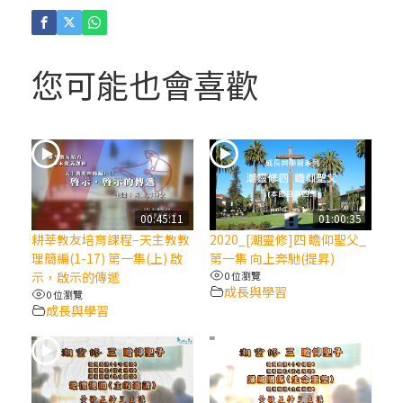
(4)黃敏正主教帶你做「四旬期避靜」—【逾
越的智慧】：聖方濟的逾越善表—與痲瘋病
人相遇
您可能也會喜歡
(3)黃敏正主教帶你做「四旬期避靜」—【逾
越的智慧】：耶穌的三大奧蹟
(2)黃敏正主教帶你做「四旬期避靜」—【逾
越的智慧】：七項齋戒的意義與益處
00:45:11
01:00:35
耕莘教友培育課程–天主教教
2020_[潮靈修]四 瞻仰聖父_
【信仰之旅】第九集：「如果你的痛苦比快
理簡編(1-17) 第一集(上) 啟
第一集 向上奔馳(提昇)
樂多」—歐義明神父 / 應芝莉老師
示，啟示的傳遞
0 位瀏覽
成長與學習
0 位瀏覽
成長與學習
(1)黃敏正主教帶你做「四旬期避靜」—【逾
越的智慧】：聖方濟的靈修，「不占為己
有」