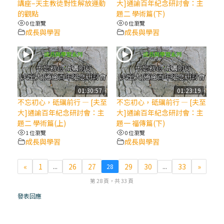
講座–天主教徒對性解放運動
大]通諭百年紀念研討會：主
的觀點
題二 學術篇(下)
(7)黃敏正主教帶你做【將臨期避靜】—耶穌
0 位瀏覽
0 位瀏覽
降生人間，需要人的「接納」
成長與學習
成長與學習
(6)黃敏正主教帶你做【將臨期避靜】—「馬
槽」═「謙卑」
01:30:57
01:23:19
(5)黃敏正主教帶你做【將臨期避靜】—「福
不忘初心，砥礪前行 — [夫至
不忘初心，砥礪前行 — [夫至
傳」：講耶穌的故事
大]通諭百年紀念研討會：主
大]通諭百年紀念研討會：主
題二 學術篇(上)
題一 福傳篇(下)
1 位瀏覽
0 位瀏覽
(4)黃敏正主教帶你做【將臨期避靜】—匝凱
成長與學習
成長與學習
「想看」耶穌，耶穌「走近」匝凱
«
1
26
27
29
30
33
»
...
28
...
(3)黃敏正主教帶你做【將臨期避靜】—「轉
第 28 頁，共 33 頁
念」，吃苦如吃補
發表回應
(2)黃敏正主教帶你做【將臨期避靜】—