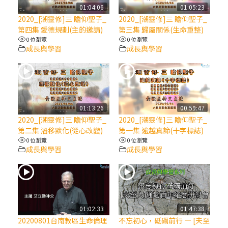
【信仰之旅】第八集：「耶穌為什麼降生到
01:04:06
01:05:23
人世」—高樂祈修女
2020_[潮靈修]三 瞻仰聖子_
2020_[潮靈修]三 瞻仰聖子_
第四集 愛德規劃(主的邀請)
第三集 歸屬關係(生命重整)
0 位瀏覽
0 位瀏覽
2025/10/10【萬物讚頌頌歌 – 太陽與生態音
成長與學習
成長與學習
樂會】紀念聖方濟與已逝教宗方濟各（中）
2025/10/10【萬物讚頌頌歌 – 太陽與生態音
樂會】紀念聖方濟與已逝教宗方濟各（下）
01:13:26
00:59:47
2020_[潮靈修]三 瞻仰聖子_
2020_[潮靈修]三 瞻仰聖子_
2025/10/10【萬物讚頌頌歌 – 太陽與生態音
第二集 潛移默化(從心改變)
第一集 逾越真諦(十字標誌)
樂會】紀念聖方濟與已逝教宗方濟各（上）
0 位瀏覽
0 位瀏覽
成長與學習
成長與學習
(9完結)黃敏正主教帶你做【將臨期避靜】—
匝凱的「新生命」：利他與內化
(8)黃敏正主教帶你做【將臨期避靜】—耶穌
01:02:33
01:47:38
降生成人與人同在＝「厄瑪努爾」
20200801台南教區生命倫理
不忘初心，砥礪前行 — [夫至