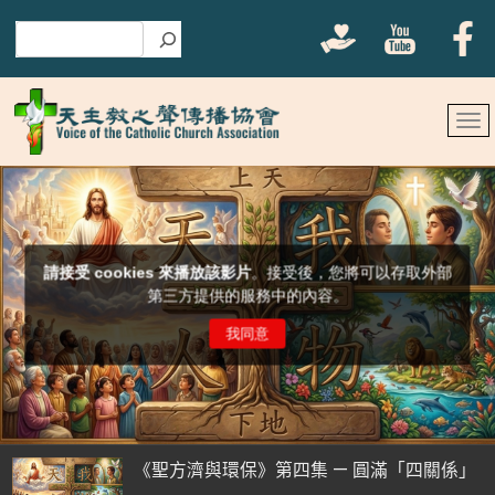
搜尋
《聖方濟與環保》第四集 — 圓滿「四關係」