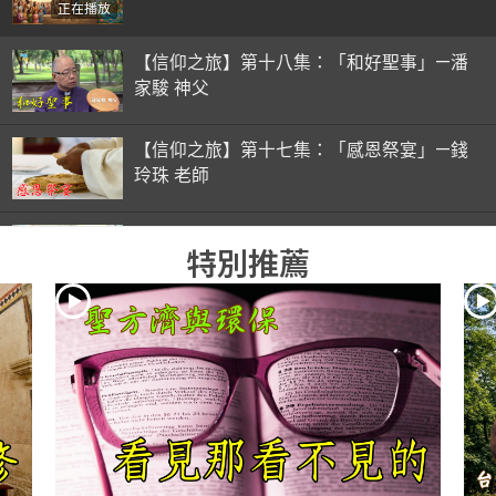
正在播放
【信仰之旅】第十八集：「和好聖事」—潘
家駿 神父
【信仰之旅】第十七集：「感恩祭宴」—錢
玲珠 老師
【信仰之旅】第十六集：「彌撒初體驗」—
特別推薦
錢玲珠 老師
【信仰之旅】第十五集：「入門聖事」—錢
玲珠 老師
【信仰之旅】第十四集：「天主十誡(下)」
—金毓瑋 神父