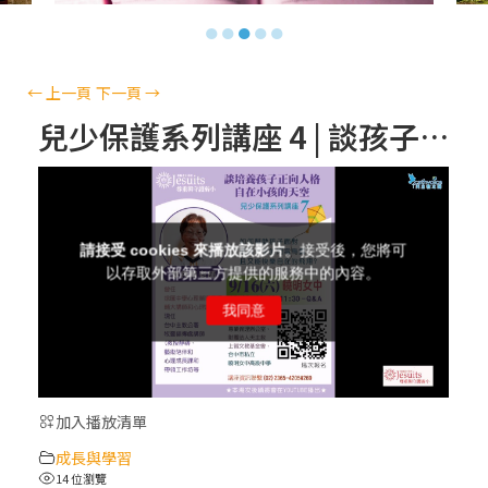
【信仰之旅】第十三集：「天主十誡(上)」
●
●
●
●
●
—金毓瑋 神父
【信仰之旅】第十二集：「聖母、聖人」—
←
上一頁
下一頁
→
高樂祈 修女
兒少保護系列講座 4 | 談孩子培養正向人格~自在小孩的天空 | 李秀華老師
【信仰之旅】第十一集：「教 會」(推廣片)
【信仰之旅】第十一集：「教 會」—林必能
神父
【信仰之旅】第十集：「逾越奧蹟」— 錢玲
珠老師
加入播放清單
(5)黃敏正主教帶你做「四旬期避靜」—【逾
成長與學習
越的智慧】：完美的喜樂
14 位瀏覽