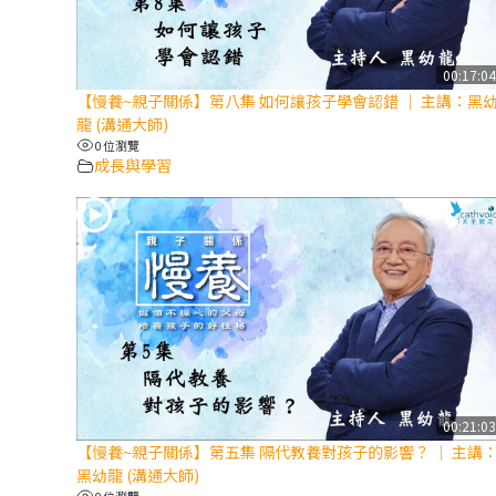
00:17:0
【慢養~親子關係】第八集 如何讓孩子學會認錯 │ 主講：黑
龍 (溝通大師)
0 位瀏覽
成長與學習
00:21:0
【慢養~親子關係】第五集 隔代教養對孩子的影響？ │ 主講
黑幼龍 (溝通大師)
0 位瀏覽