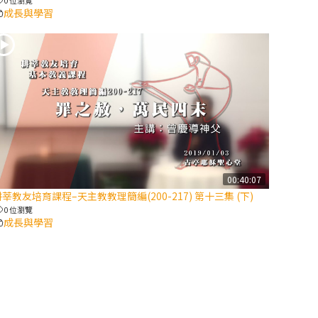
成長與學習
2025/10/10【萬
物讚頌頌歌 – 太
陽與生態音樂
會】紀念聖方濟
與已逝教宗方濟
各（上）
(9完結)黃敏正
主教帶你做【將
臨期避靜】—匝
00:40:07
凱的「新生
莘教友培育課程–天主教教理簡編(200-217) 第十三集 (下)
命」：利他與內
0 位瀏覽
化
成長與學習
(8)黃敏正主教
帶你做【將臨期
避靜】—耶穌降
生成人與人同在