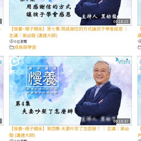
4
00:18:15
幼
【慢養~親子關係】第七集 用感謝信的方式讓孩子學會感恩 │
主講：黑幼龍 (溝通大師)
0 位瀏覽
成長與學習
3
00:18:47
：
【慢養~親子關係】第四集 夫妻吵架了怎麼辦？ │ 主講：黑幼
龍 (溝通大師)
0 位瀏覽