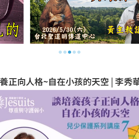
●
●
●
●
●
培養正向人格~自在小孩的天空 | 李秀