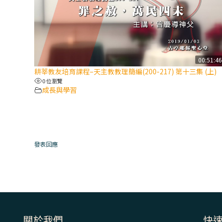
00:51:4
耕莘教友培育課程–天主教教理簡編(200-217) 第十三集 (上)
0 位瀏覽
成長與學習
發表回應
關於我們
快