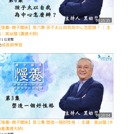
【信仰之旅】第
八集：「耶穌為
什麼降生到人
00:25:35
【慢養~親子關係】第六集 孩子太以自我為中心怎麼辦？ │ 主
世」—高樂祈修
講：黑幼龍 (溝通大師)
女
1 位瀏覽
成長與學習
2025/10/10【萬
物讚頌頌歌 – 太
陽與生態音樂
會】紀念聖方濟
與已逝教宗方濟
各（中）
2025/10/10【萬
物讚頌頌歌 – 太
陽與生態音樂
00:20:04
會】紀念聖方濟
【慢養~親子關係】第三集 塑造一個好性格 │ 主講：黑幼龍 (卡
與已逝教宗方濟
內基溝通大師)
各（下）
0 位瀏覽