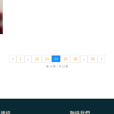
6
«
1
22
23
25
26
33
»
...
24
...
第 24 頁，共 33 頁
速連結
聯絡我們