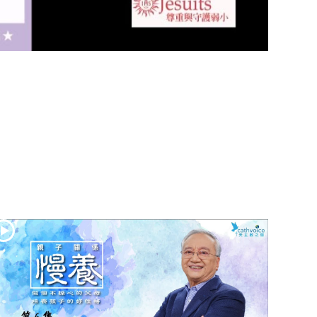
(2)黃敏正主教
帶你做「四旬期
避靜」—【逾越
的智慧】：七項
齋戒的意義與益
處
【信仰之旅】第
九集：「如果你
的痛苦比快樂
多」—歐義明神
父 / 應芝莉老師
(1)黃敏正主教帶
你做「四旬期避
靜」—【逾越的
智慧】：聖方濟
的靈修，「不占
為己有」