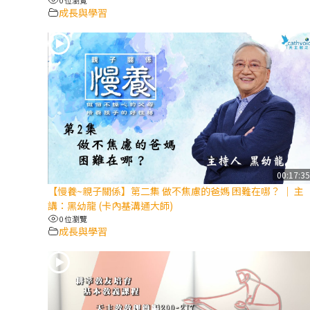
成長與學習
00:17:3
【慢養~親子關係】第二集 做不焦慮的爸媽 困難在哪？ │ 主
講：黑幼龍 (卡內基溝通大師)
0 位瀏覽
成長與學習