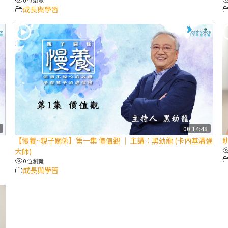
成長與學習
5
00:14:48
【慢養~親子關係】第一集 價值觀 │ 主講：黑幼龍 (卡內基溝通
耕
大師)
0 位瀏覽
成長與學習