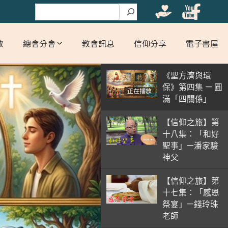
搜尋
教
總會分會
教會訊息
信仰分享
電子書屋
《聖方濟與環
保》第四集 — 圓
正在播放
滿「四關係」
【信仰之旅】第
十八集：「和好
聖事」—潘家駿
神父
【信仰之旅】第
十七集：「感恩
祭宴」—錢玲珠
老師