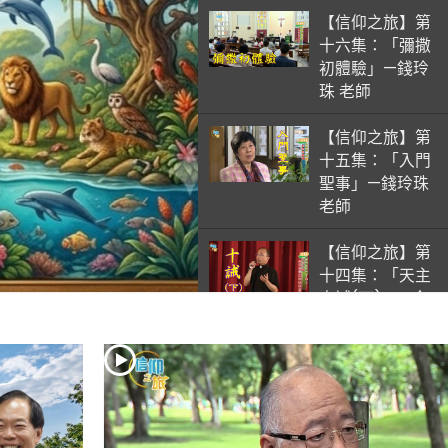
【信仰之旅】第
十六集：「彌撒
初體驗」—錢玲
珠 老師
【信仰之旅】第
十五集：「入門
聖事」—錢玲珠
老師
【信仰之旅】第
十四集：「天主
十誡(下)」—金
毓瑋 神父
【信仰之旅】第
十三集：「天主
十誡(上)」—金
毓瑋 神父