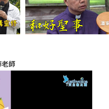
【信仰之旅】第
十二集：「聖
母、聖人」—高
樂祈 修女
【信仰之旅】第
十一集：「教
會」(推廣片)
【信仰之旅】第
華老師
十一集：「教
會」—林必能神
父
【信仰之旅】第
十集：「逾越奧
蹟」— 錢玲珠老
師