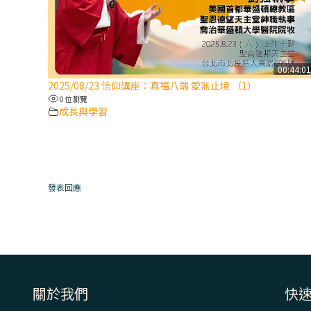
00:44:0
2025/08/23 信仰講座：真福八端 愛無止境 （1）
0 位瀏覽
成長與學習
發表回應
關於我們
快