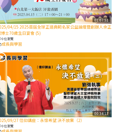
【信仰之旅】第
八集：「耶穌為
什麼降生到人
01:07:51
2025/04/15 2025首屆全球正道典範名家公益論壇暨創辦人余正
世」—高樂祈修
博士70歲生日宴會 (5)
女
0 位瀏覽
成長與學習
2025/10/10【萬
物讚頌頌歌 – 太
陽與生態音樂
會】紀念聖方濟
與已逝教宗方濟
各（中）
2025/10/10【萬
物讚頌頌歌 – 太
陽與生態音樂
00:34:17
會】紀念聖方濟
025/09/27 信仰講座：永懷希望 決不放棄（2）
與已逝教宗方濟
0 位瀏覽
各（下）
成長與學習