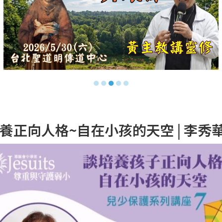
●
●
●
●
●
培養正向人格~自在小孩的天空 | 李秀