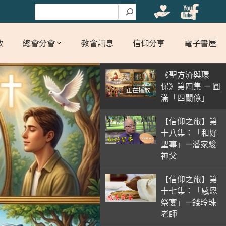
搜尋
教
總會分會
教會訊息
信仰分享
電子書屋
《聖方濟與環
保》第四集 — 圓
正在播放
滿「四關係」
【信仰之旅】第
十八集：「和好
聖事」—潘家駿
神父
【信仰之旅】第
十七集：「感恩
祭宴」—錢玲珠
老師