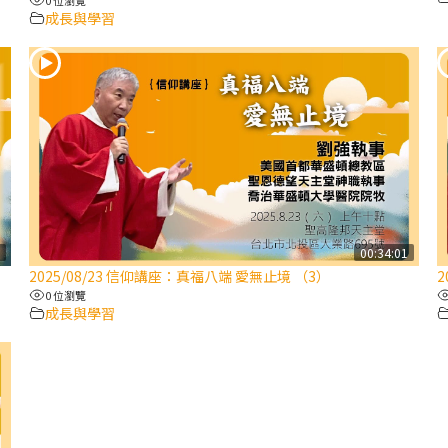
成長與學習
5
00:34:01
2025/08/23 信仰講座：真福八端 愛無止境 （3）
2
0 位瀏覽
成長與學習