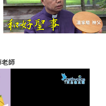
【信仰之旅】第
十二集：「聖
母、聖人」—高
樂祈 修女
【信仰之旅】第
十一集：「教
會」(推廣片)
【信仰之旅】第
華老師
十一集：「教
會」—林必能神
父
【信仰之旅】第
十集：「逾越奧
蹟」— 錢玲珠老
師