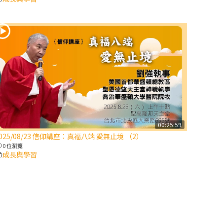
2025/10/10【萬
物讚頌頌歌 – 太
陽與生態音樂
會】紀念聖方濟
與已逝教宗方濟
各（上）
(9完結)黃敏正
主教帶你做【將
臨期避靜】—匝
00:25:59
凱的「新生
025/08/23 信仰講座：真福八端 愛無止境 （2）
命」：利他與內
0 位瀏覽
化
成長與學習
(8)黃敏正主教
帶你做【將臨期
避靜】—耶穌降
生成人與人同在