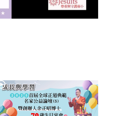
(2)黃敏正主教
帶你做「四旬期
避靜」—【逾越
的智慧】：七項
齋戒的意義與益
處
【信仰之旅】第
九集：「如果你
的痛苦比快樂
多」—歐義明神
父 / 應芝莉老師
(1)黃敏正主教帶
你做「四旬期避
靜」—【逾越的
智慧】：聖方濟
的靈修，「不占
為己有」