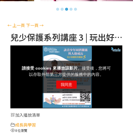
【信仰之旅】第十三集：「天主十誡(上)」
●
●
●
●
●
—金毓瑋 神父
【信仰之旅】第十二集：「聖母、聖人」—
←
上一頁
下一頁
→
高樂祈 修女
兒少保護系列講座 3 | 玩出好品格——談青少年同儕關係與人格成長 | 王志弘老師
【信仰之旅】第十一集：「教 會」(推廣片)
【信仰之旅】第十一集：「教 會」—林必能
神父
【信仰之旅】第十集：「逾越奧蹟」— 錢玲
珠老師
加入播放清單
(5)黃敏正主教帶你做「四旬期避靜」—【逾
成長與學習
越的智慧】：完美的喜樂
8 位瀏覽