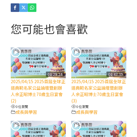
(4)黃敏正主教帶你做「四旬期避靜」—【逾
越的智慧】：聖方濟的逾越善表—與痲瘋病
人相遇
您可能也會喜歡
(3)黃敏正主教帶你做「四旬期避靜」—【逾
越的智慧】：耶穌的三大奧蹟
(2)黃敏正主教帶你做「四旬期避靜」—【逾
越的智慧】：七項齋戒的意義與益處
00:29:24
00:47:39
2025/04/15 2025首屆全球正
2025/04/15 2025首屆全球正
【信仰之旅】第九集：「如果你的痛苦比快
道典範名家公益論壇暨創辦
道典範名家公益論壇暨創辦
樂多」—歐義明神父 / 應芝莉老師
人余正昭博士70歲生日宴會
人余正昭博士70歲生日宴會
(2)
(3)
0 位瀏覽
0 位瀏覽
(1)黃敏正主教帶你做「四旬期避靜」—【逾
成長與學習
成長與學習
越的智慧】：聖方濟的靈修，「不占為己
有」