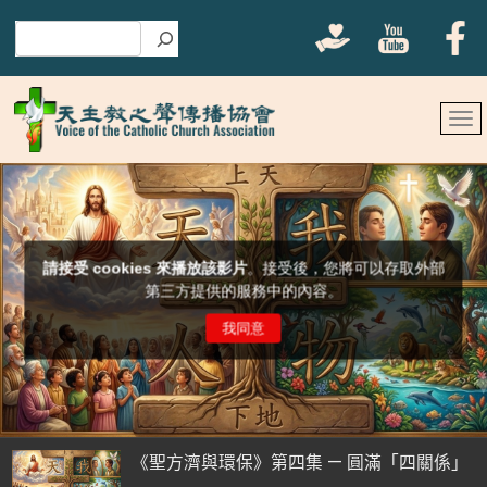
搜尋
《聖方濟與環保》第四集 — 圓滿「四關係」