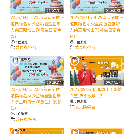
【信仰之旅】第八集：「耶穌為什麼降生到
人世」—高樂祈修女
01:07:51
01:08:25
2025/04/15 2025首屆全球正
2025/04/15 2025首屆全球正
道典範名家公益論壇暨創辦
道典範名家公益論壇暨創辦
2025/10/10【萬物讚頌頌歌 – 太陽與生態音
人余正昭博士70歲生日宴會
人余正昭博士70歲生日宴會
樂會】紀念聖方濟與已逝教宗方濟各（中）
(5)
(4)
0 位瀏覽
0 位瀏覽
成長與學習
成長與學習
2025/10/10【萬物讚頌頌歌 – 太陽與生態音
樂會】紀念聖方濟與已逝教宗方濟各（下）
2025/10/10【萬物讚頌頌歌 – 太陽與生態音
樂會】紀念聖方濟與已逝教宗方濟各（上）
00:29:37
00:34:17
2025/04/15 2025首屆全球正
2025/09/27 信仰講座：永懷
道典範名家公益論壇暨創辦
希望 決不放棄（2）
(9完結)黃敏正主教帶你做【將臨期避靜】—
人余正昭博士70歲生日宴會
0 位瀏覽
匝凱的「新生命」：利他與內化
成長與學習
(1)
0 位瀏覽
成長與學習
(8)黃敏正主教帶你做【將臨期避靜】—耶穌
降生成人與人同在＝「厄瑪努爾」