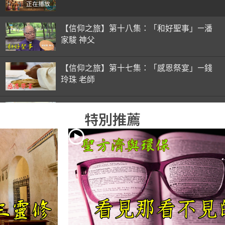
正在播放
【信仰之旅】第十八集：「和好聖事」—潘
家駿 神父
【信仰之旅】第十七集：「感恩祭宴」—錢
玲珠 老師
【信仰之旅】第十六集：「彌撒初體驗」—
特別推薦
錢玲珠 老師
【信仰之旅】第十五集：「入門聖事」—錢
玲珠 老師
【信仰之旅】第十四集：「天主十誡(下)」
—金毓瑋 神父