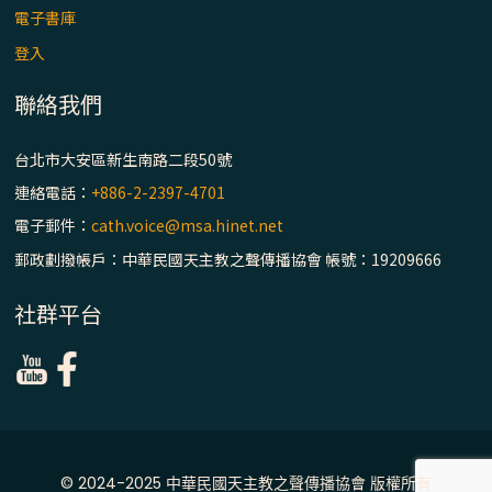
主教座堂(上)
電子書庫
「信仰之旅」第七集【罪的啟示】推廣影片
登入
https://youtu.be/p1lok-PbS7M
聯絡我們
【信仰之旅】第七集：「罪的啟示」—黃錦
台北市大安區新生南路二段50號
文神父
連絡電話：
+886-2-2397-4701
「禧年 來~」第十三集：論《在希望中得救》
電子郵件：
cath.voice@msa.hinet.net
通諭中的「希望」 / 台南中華聖母主教座堂
郵政劃撥帳戶：中華民國天主教之聲傳播協會 帳號：19209666
(下)
社群平台
「禧年 來~」第十二集：論2025禧年詔書中
的「希望」 / 台南中華聖母主教座堂(上)
「禧年 來~」第十一集：續談禧年特色 ~ 聖門
/ 梅山中華聖母朝聖地
© 2024-2025 中華民國天主教之聲傳播協會 版權所有