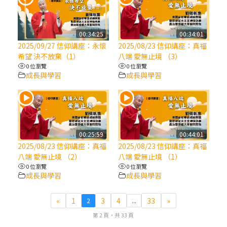
(7)黃敏正主教帶你做【將臨期避靜】—耶穌
降生人間，需要人的「接納」
00:34:25
00:34:01
2025/09/27 信仰講座：永懷
2025/08/23 信仰講座：真福
希望 決不放棄（1）
八端 愛無止境 （3）
(6)黃敏正主教帶你做【將臨期避靜】—「馬
0 位瀏覽
0 位瀏覽
槽」═「謙卑」
成長與學習
成長與學習
(5)黃敏正主教帶你做【將臨期避靜】—「福
傳」：講耶穌的故事
00:25:59
00:44:01
(4)黃敏正主教帶你做【將臨期避靜】—匝凱
2025/08/23 信仰講座：真福
2025/08/23 信仰講座：真福
「想看」耶穌，耶穌「走近」匝凱
八端 愛無止境 （2）
八端 愛無止境 （1）
0 位瀏覽
0 位瀏覽
成長與學習
成長與學習
(3)黃敏正主教帶你做【將臨期避靜】—「轉
念」，吃苦如吃補
«
1
3
4
33
»
2
...
第 2 頁，共 33 頁
(2)黃敏正主教帶你做【將臨期避靜】—