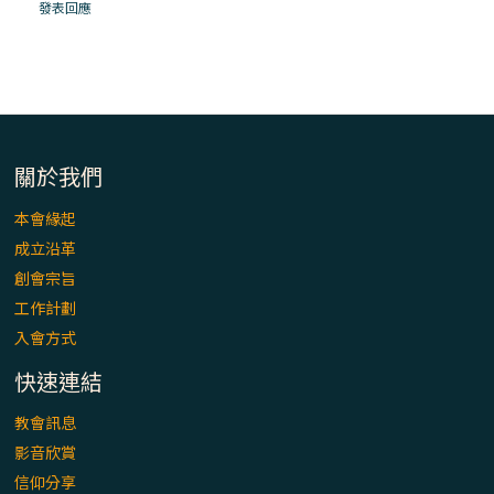
「看」是一門大學問、真正的靈修
發表回應
(1)黃敏正主教帶你做【將臨期避靜】—「走
入基督降生的奧蹟」以稅吏匝凱遇見耶穌為
例
「禧年 來~」第十七集(最終回)：成為懷抱
關於我們
「希望」的傳教士 / 宜蘭市法蒂瑪聖母堂
本會緣起
成立沿革
「禧年 來~」第十六集：談《希伯來書》中的
創會宗旨
「希望」 / 高雄玫瑰聖母聖殿主教座堂
工作計劃
入會方式
「禧年 來~」第十五集：再論《在希望中得
救》通諭中的「希望」 / 花蓮美崙進教之佑
快速連結
主教座堂(下)
教會訊息
「禧年 來~」第十四集：續談《在希望中得
影音欣賞
救》通諭中的「希望」 / 花蓮美崙進教之佑
信仰分享