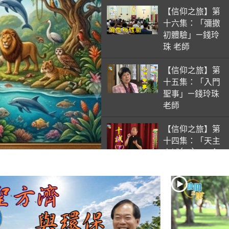
【信仰之旅】第
十六集：「彌撒
初體驗」—錢玲
珠 老師
【信仰之旅】第
十五集：「入門
聖事」—錢玲珠
老師
【信仰之旅】第
十四集：「天主
十誡(下)」—金
毓瑋 神父
【信仰之旅】第
十三集：「天主
十誡(上)」—金
毓瑋 神父