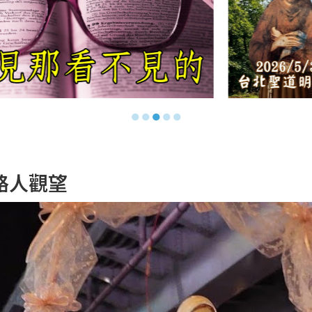
●
●
●
●
●
路人觀望