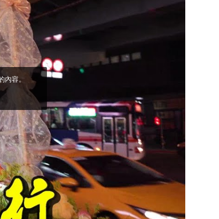
(5)黃敏正主教
帶你做「四旬期
避靜」—【逾越
的智慧】：完美
的喜樂
(4)黃敏正主教
帶你做「四旬期
避靜」—【逾越
的智慧】：聖方
濟的逾越善表—
與痲瘋病人相遇
(3)黃敏正主教
帶你做「四旬期
避靜」—【逾越
的智慧】：耶穌
的三大奧蹟