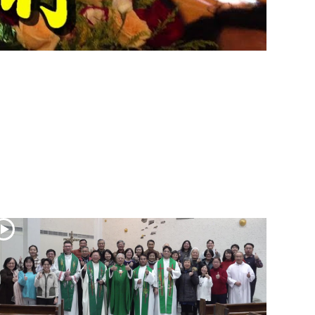
(2)黃敏正主教
帶你做「四旬期
避靜」—【逾越
的智慧】：七項
齋戒的意義與益
處
【信仰之旅】第
九集：「如果你
的痛苦比快樂
多」—歐義明神
父 / 應芝莉老師
(1)黃敏正主教帶
你做「四旬期避
靜」—【逾越的
智慧】：聖方濟
的靈修，「不占
為己有」