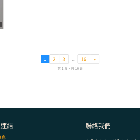
5
2
3
16
»
1
...
第 1 頁，共 16 頁
速連結
聯絡我們
訊息