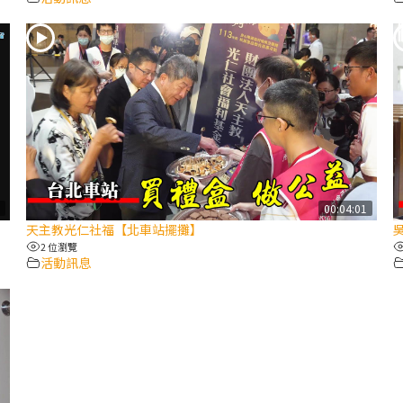
8
00:04:01
天主教光仁社福【北車站擺攤】
2 位瀏覽
活動訊息