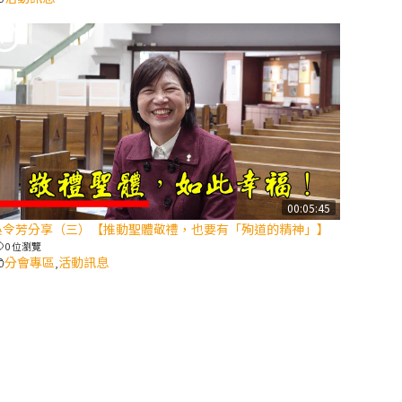
2025/10/10【萬
物讚頌頌歌 – 太
陽與生態音樂
會】紀念聖方濟
與已逝教宗方濟
各（上）
(9完結)黃敏正
主教帶你做【將
00:05:45
臨期避靜】—匝
吳令芳分享（三）【推動聖體敬禮，也要有「殉道的精神」】
凱的「新生
0 位瀏覽
命」：利他與內
分會專區
活動訊息
,
化
(8)黃敏正主教
帶你做【將臨期
避靜】—耶穌降
生成人與人同在