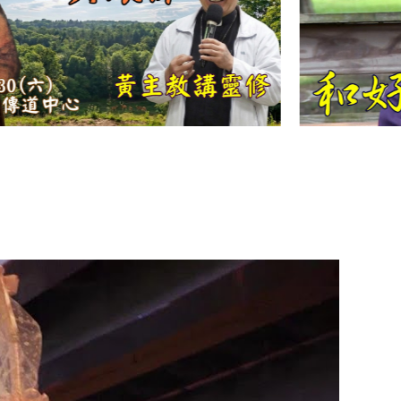
【信仰之旅】第
十二集：「聖
母、聖人」—高
樂祈 修女
【信仰之旅】第
十一集：「教
會」(推廣片)
【信仰之旅】第
十一集：「教
會」—林必能神
父
【信仰之旅】第
十集：「逾越奧
蹟」— 錢玲珠老
師