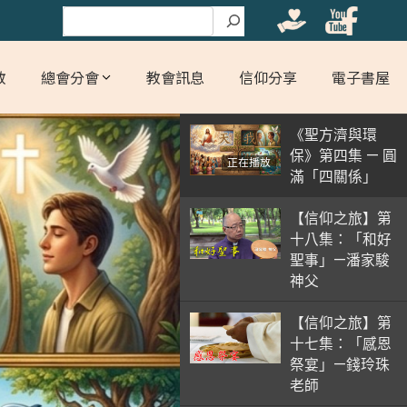
搜尋
教
總會分會
教會訊息
信仰分享
電子書屋
《聖方濟與環
保》第四集 — 圓
正在播放
滿「四關係」
【信仰之旅】第
十八集：「和好
聖事」—潘家駿
神父
【信仰之旅】第
十七集：「感恩
祭宴」—錢玲珠
老師