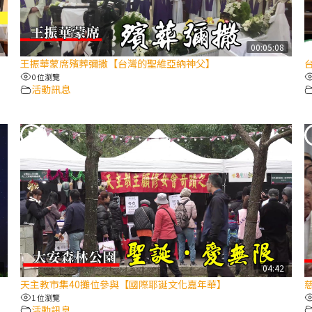
2
00:05:08
王振華蒙席殯葬彌撒【台灣的聖維亞納神父】
0 位瀏覽
活動訊息
8
04:42
天主教市集40攤位參與【國際耶誕文化嘉年華】
1 位瀏覽
活動訊息