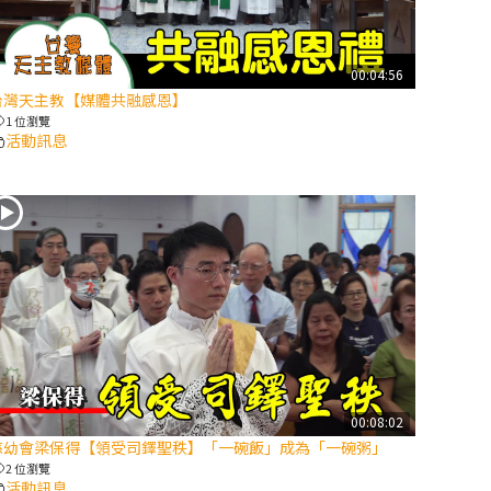
【信仰之旅】第
八集：「耶穌為
什麼降生到人
00:04:56
台灣天主教【媒體共融感恩】
世」—高樂祈修
1 位瀏覽
女
活動訊息
2025/10/10【萬
物讚頌頌歌 – 太
陽與生態音樂
會】紀念聖方濟
與已逝教宗方濟
各（中）
2025/10/10【萬
物讚頌頌歌 – 太
陽與生態音樂
00:08:02
會】紀念聖方濟
慈幼會梁保得【領受司鐸聖秩】「一碗飯」成為「一碗粥」
與已逝教宗方濟
2 位瀏覽
各（下）
活動訊息