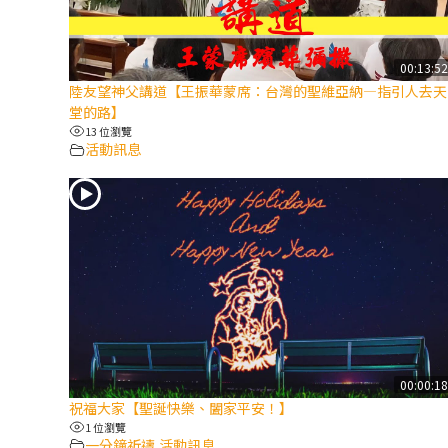
00:13:5
陸友望神父講道【王振華蒙席：台灣的聖維亞納—指引人去天
堂的路】
13 位瀏覽
活動訊息
00:00:1
祝福大家【聖誕快樂、闔家平安！】
1 位瀏覽
一分鐘祈禱
活動訊息
,