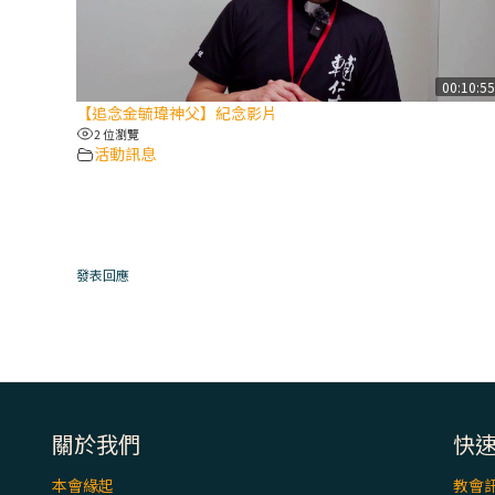
00:10:5
【追念金毓瑋神父】紀念影片
2 位瀏覽
活動訊息
發表回應
關於我們
快
本會緣起
教會