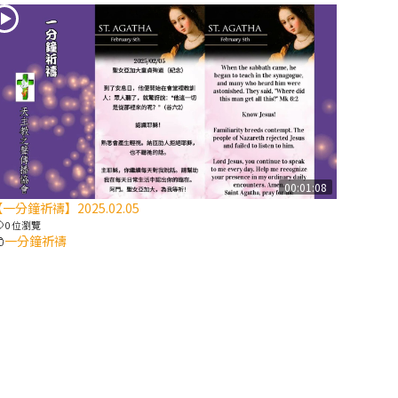
2025/10/10【萬
物讚頌頌歌 – 太
陽與生態音樂
會】紀念聖方濟
與已逝教宗方濟
各（上）
(9完結)黃敏正
00:01:08
主教帶你做【將
一分鐘祈禱】2025.02.05
臨期避靜】—匝
0 位瀏覽
凱的「新生
一分鐘祈禱
命」：利他與內
化
(8)黃敏正主教
帶你做【將臨期
避靜】—耶穌降
生成人與人同在