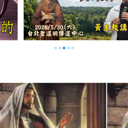
●
●
●
●
●