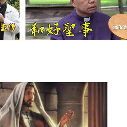
【信仰之旅】第
十二集：「聖
母、聖人」—高
樂祈 修女
【信仰之旅】第
十一集：「教
會」(推廣片)
【信仰之旅】第
十一集：「教
會」—林必能神
父
【信仰之旅】第
十集：「逾越奧
蹟」— 錢玲珠老
師