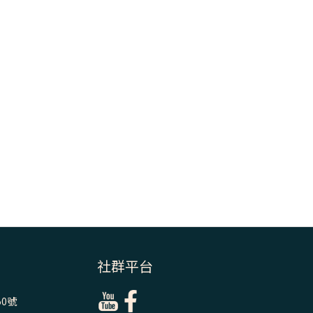
＝「厄瑪努爾」
(7)黃敏正主教
帶你做【將臨期
避靜】—耶穌降
生人間，需要人
的「接納」
(6)黃敏正主教
帶你做【將臨期
避靜】—「馬
槽」═「謙卑」
(5)黃敏正主教
帶你做【將臨期
避靜】—「福
傳」：講耶穌的
社群平台
故事
0號
(4)黃敏正主教