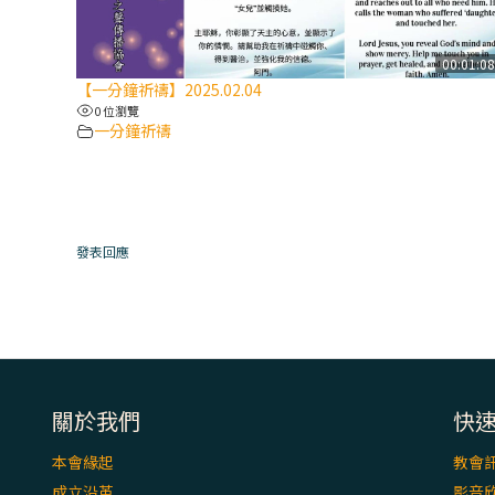
00:01:0
【一分鐘祈禱】2025.02.04
0 位瀏覽
一分鐘祈禱
發表回應
關於我們
快
本會緣起
教會
成立沿革
影音