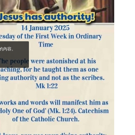
(5)黃敏正主教
帶你做「四旬期
避靜」—【逾越
的智慧】：完美
的喜樂
(4)黃敏正主教
帶你做「四旬期
避靜」—【逾越
的智慧】：聖方
濟的逾越善表—
與痲瘋病人相遇
(3)黃敏正主教
帶你做「四旬期
避靜」—【逾越
的智慧】：耶穌
的三大奧蹟