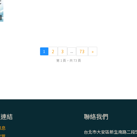
8
2
3
73
»
1
...
第 1 頁，共 73 頁
速連結
聯絡我們
訊息
台北市大安區新生南路二段5
欣賞