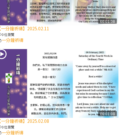
【信仰之旅】第
八集：「耶穌為
什麼降生到人
00:01:08
一分鐘祈禱】2025.02.11
世」—高樂祈修
0 位瀏覽
女
一分鐘祈禱
2025/10/10【萬
物讚頌頌歌 – 太
陽與生態音樂
會】紀念聖方濟
與已逝教宗方濟
各（中）
2025/10/10【萬
物讚頌頌歌 – 太
00:01:08
陽與生態音樂
一分鐘祈禱】2025.02.08
會】紀念聖方濟
0 位瀏覽
與已逝教宗方濟
一分鐘祈禱
各（下）