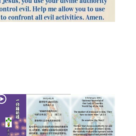
(2)黃敏正主教
帶你做「四旬期
避靜」—【逾越
的智慧】：七項
齋戒的意義與益
處
【信仰之旅】第
九集：「如果你
的痛苦比快樂
多」—歐義明神
父 / 應芝莉老師
(1)黃敏正主教帶
你做「四旬期避
靜」—【逾越的
智慧】：聖方濟
的靈修，「不占
為己有」