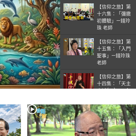
【信仰之旅】第
十六集：「彌撒
初體驗」—錢玲
珠 老師
【信仰之旅】第
十五集：「入門
聖事」—錢玲珠
老師
【信仰之旅】第
十四集：「天主
十誡(下)」—金
毓瑋 神父
【信仰之旅】第
十三集：「天主
十誡(上)」—金
毓瑋 神父