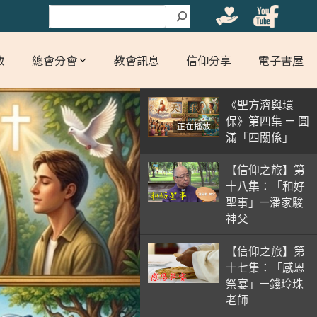
搜尋
教
總會分會
教會訊息
信仰分享
電子書屋
《聖方濟與環
保》第四集 — 圓
正在播放
滿「四關係」
【信仰之旅】第
十八集：「和好
聖事」—潘家駿
神父
【信仰之旅】第
十七集：「感恩
祭宴」—錢玲珠
老師