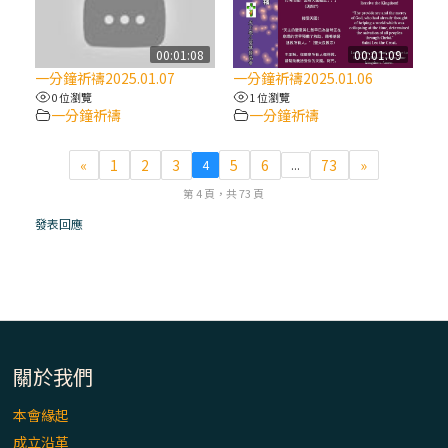
(7)黃敏正主教帶你做【將臨期避靜】—耶穌
降生人間，需要人的「接納」
00:01:08
00:01:09
一分鐘祈禱2025.01.07
一分鐘祈禱2025.01.06
0 位瀏覽
1 位瀏覽
(6)黃敏正主教帶你做【將臨期避靜】—「馬
一分鐘祈禱
一分鐘祈禱
槽」═「謙卑」
«
1
2
3
5
6
73
»
4
...
(5)黃敏正主教帶你做【將臨期避靜】—「福
第 4 頁，共 73 頁
傳」：講耶穌的故事
發表回應
(4)黃敏正主教帶你做【將臨期避靜】—匝凱
「想看」耶穌，耶穌「走近」匝凱
(3)黃敏正主教帶你做【將臨期避靜】—「轉
念」，吃苦如吃補
關於我們
本會緣起
(2)黃敏正主教帶你做【將臨期避靜】—
成立沿革