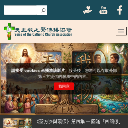
搜尋
《聖方濟與環保》第四集 — 圓滿「四關係」