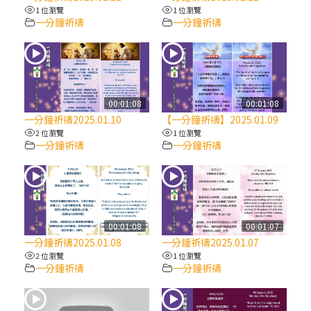
【信仰之旅】第八集：「耶穌為什麼降生到
1 位瀏覽
1 位瀏覽
人世」—高樂祈修女
一分鐘祈禱
一分鐘祈禱
2025/10/10【萬物讚頌頌歌 – 太陽與生態音
樂會】紀念聖方濟與已逝教宗方濟各（中）
00:01:08
00:01:08
2025/10/10【萬物讚頌頌歌 – 太陽與生態音
一分鐘祈禱2025.01.10
【一分鐘祈禱】2025.01.09
樂會】紀念聖方濟與已逝教宗方濟各（下）
2 位瀏覽
1 位瀏覽
一分鐘祈禱
一分鐘祈禱
2025/10/10【萬物讚頌頌歌 – 太陽與生態音
樂會】紀念聖方濟與已逝教宗方濟各（上）
(9完結)黃敏正主教帶你做【將臨期避靜】—
00:01:08
00:01:07
匝凱的「新生命」：利他與內化
一分鐘祈禱2025.01.08
一分鐘祈禱2025.01.07
2 位瀏覽
1 位瀏覽
一分鐘祈禱
一分鐘祈禱
(8)黃敏正主教帶你做【將臨期避靜】—耶穌
降生成人與人同在＝「厄瑪努爾」