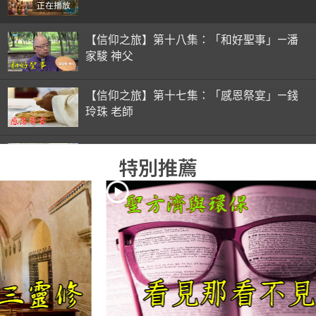
正在播放
【信仰之旅】第十八集：「和好聖事」—潘
家駿 神父
【信仰之旅】第十七集：「感恩祭宴」—錢
玲珠 老師
【信仰之旅】第十六集：「彌撒初體驗」—
特別推薦
錢玲珠 老師
【信仰之旅】第十五集：「入門聖事」—錢
玲珠 老師
【信仰之旅】第十四集：「天主十誡(下)」
—金毓瑋 神父