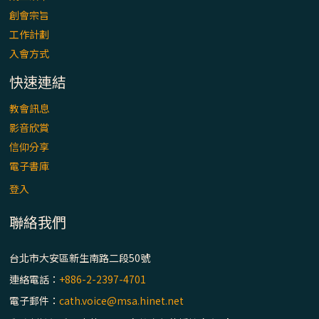
「看」是一門大學問、真正的靈修
創會宗旨
工作計劃
(1)黃敏正主教帶你做【將臨期避靜】—「走
入會方式
入基督降生的奧蹟」以稅吏匝凱遇見耶穌為
例
快速連結
「禧年 來~」第十七集(最終回)：成為懷抱
教會訊息
「希望」的傳教士 / 宜蘭市法蒂瑪聖母堂
影音欣賞
信仰分享
「禧年 來~」第十六集：談《希伯來書》中的
電子書庫
「希望」 / 高雄玫瑰聖母聖殿主教座堂
登入
聯絡我們
「禧年 來~」第十五集：再論《在希望中得
救》通諭中的「希望」 / 花蓮美崙進教之佑
主教座堂(下)
台北市大安區新生南路二段50號
連絡電話：
+886-2-2397-4701
「禧年 來~」第十四集：續談《在希望中得
電子郵件：
cath.voice@msa.hinet.net
救》通諭中的「希望」 / 花蓮美崙進教之佑