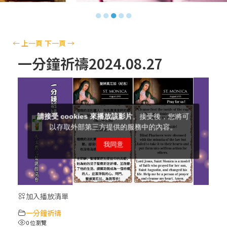
【信仰之旅】第十三集：「天主十誡(上)」
●
●
●
●
●
—金毓瑋 神父
【信仰之旅】第十二集：「聖母、聖人」—
←
上一頁
下一頁
→
高樂祈 修女
一分鐘祈禱2024.08.27
【信仰之旅】第十一集：「教 會」(推廣片)
【信仰之旅】第十一集：「教 會」—林必能
神父
【信仰之旅】第十集：「逾越奧蹟」— 錢玲
珠老師
加入播放清單
(5)黃敏正主教帶你做「四旬期避靜」—【逾
一分鐘祈禱
越的智慧】：完美的喜樂
0 位瀏覽