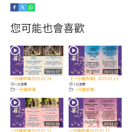
(4)黃敏正主教帶你做「四旬期避靜」—【逾
越的智慧】：聖方濟的逾越善表—與痲瘋病
人相遇
您可能也會喜歡
(3)黃敏正主教帶你做「四旬期避靜」—【逾
越的智慧】：耶穌的三大奧蹟
(2)黃敏正主教帶你做「四旬期避靜」—【逾
越的智慧】：七項齋戒的意義與益處
00:01:07
00:01:08
一分鐘祈禱2025.01.14
【一分鐘祈禱】2025.01.13
【信仰之旅】第九集：「如果你的痛苦比快
1 位瀏覽
1 位瀏覽
一分鐘祈禱
一分鐘祈禱
樂多」—歐義明神父 / 應芝莉老師
(1)黃敏正主教帶你做「四旬期避靜」—【逾
越的智慧】：聖方濟的靈修，「不占為己
有」
00:01:08
00:01:07
一分鐘祈禱2025.01.12
一分鐘祈禱2025.01.11