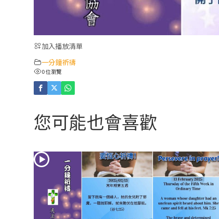
加入播放清單
一分鐘祈禱
0 位瀏覽
您可能也會喜歡