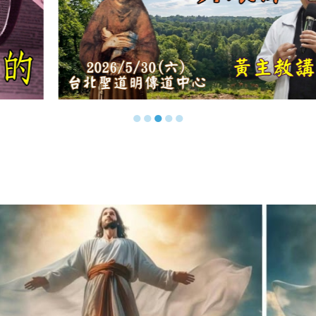
●
●
●
●
●