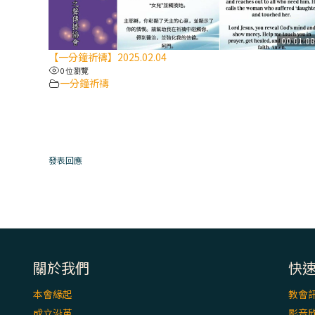
00:01:0
【一分鐘祈禱】2025.02.04
0 位瀏覽
一分鐘祈禱
發表回應
關於我們
快
本會緣起
教會
成立沿革
影音