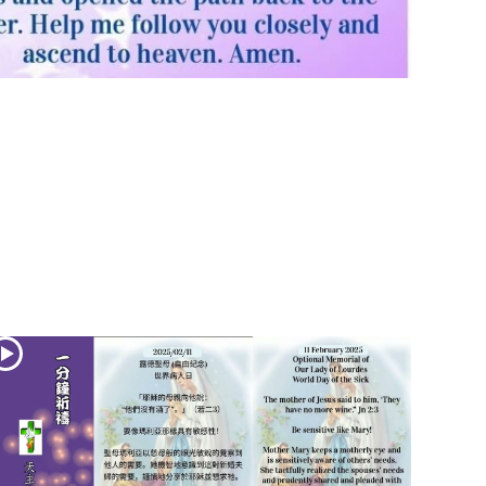
(2)黃敏正主教
帶你做「四旬期
避靜」—【逾越
的智慧】：七項
齋戒的意義與益
處
【信仰之旅】第
九集：「如果你
的痛苦比快樂
多」—歐義明神
父 / 應芝莉老師
(1)黃敏正主教帶
你做「四旬期避
靜」—【逾越的
智慧】：聖方濟
的靈修，「不占
為己有」