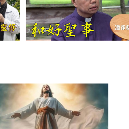
【信仰之旅】第
十二集：「聖
母、聖人」—高
樂祈 修女
【信仰之旅】第
十一集：「教
會」(推廣片)
【信仰之旅】第
十一集：「教
會」—林必能神
父
【信仰之旅】第
十集：「逾越奧
蹟」— 錢玲珠老
師