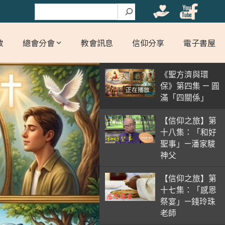
搜尋
教
總會分會
教會訊息
信仰分享
電子書屋
《聖方濟與環
保》第四集 — 圓
正在播放
滿「四關係」
【信仰之旅】第
十八集：「和好
聖事」—潘家駿
神父
【信仰之旅】第
十七集：「感恩
祭宴」—錢玲珠
老師