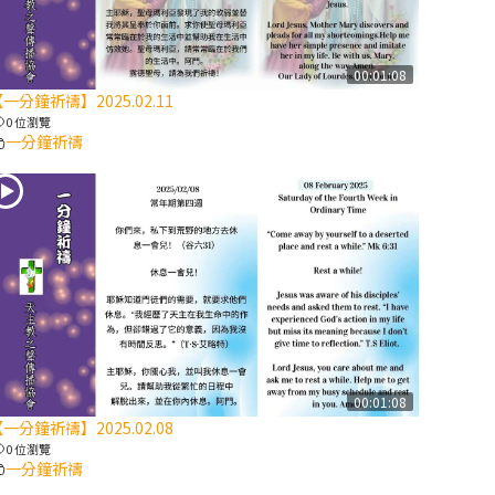
【信仰之旅】第
八集：「耶穌為
什麼降生到人
00:01:08
一分鐘祈禱】2025.02.11
世」—高樂祈修
0 位瀏覽
女
一分鐘祈禱
2025/10/10【萬
物讚頌頌歌 – 太
陽與生態音樂
會】紀念聖方濟
與已逝教宗方濟
各（中）
2025/10/10【萬
物讚頌頌歌 – 太
00:01:08
陽與生態音樂
一分鐘祈禱】2025.02.08
會】紀念聖方濟
0 位瀏覽
與已逝教宗方濟
一分鐘祈禱
各（下）