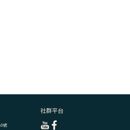
＝「厄瑪努爾」
(7)黃敏正主教
帶你做【將臨期
避靜】—耶穌降
生人間，需要人
的「接納」
(6)黃敏正主教
帶你做【將臨期
避靜】—「馬
槽」═「謙卑」
(5)黃敏正主教
帶你做【將臨期
避靜】—「福
傳」：講耶穌的
社群平台
故事
0號
(4)黃敏正主教