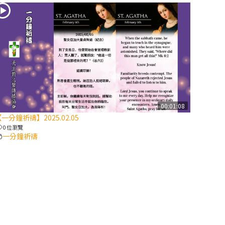
2025/10/10【萬
物讚頌頌歌 – 太
陽與生態音樂
會】紀念聖方濟
與已逝教宗方濟
各（上）
(9完結)黃敏正
00:01:08
主教帶你做【將
一分鐘祈禱】2025.02.05
臨期避靜】—匝
0 位瀏覽
凱的「新生
一分鐘祈禱
命」：利他與內
化
(8)黃敏正主教
帶你做【將臨期
避靜】—耶穌降
生成人與人同在