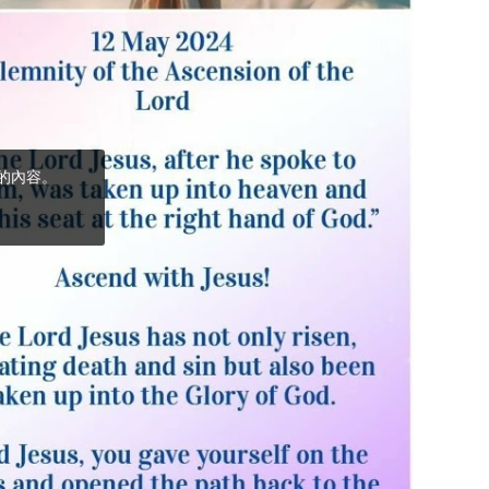
(5)黃敏正主教
帶你做「四旬期
避靜」—【逾越
的智慧】：完美
的喜樂
(4)黃敏正主教
帶你做「四旬期
避靜」—【逾越
的智慧】：聖方
濟的逾越善表—
與痲瘋病人相遇
(3)黃敏正主教
帶你做「四旬期
避靜」—【逾越
的智慧】：耶穌
的三大奧蹟