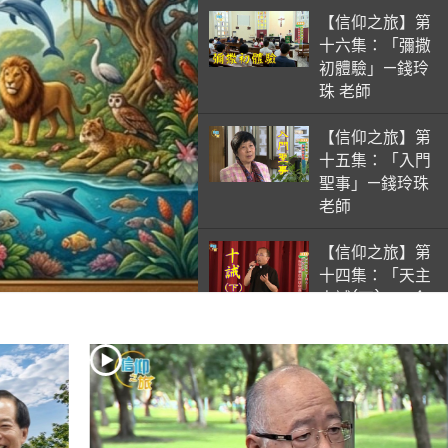
【信仰之旅】第
十六集：「彌撒
初體驗」—錢玲
珠 老師
【信仰之旅】第
十五集：「入門
聖事」—錢玲珠
老師
【信仰之旅】第
十四集：「天主
十誡(下)」—金
毓瑋 神父
【信仰之旅】第
十三集：「天主
十誡(上)」—金
毓瑋 神父