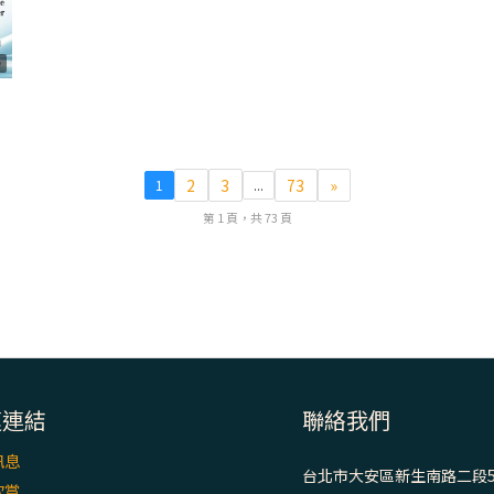
8
2
3
73
»
1
...
第 1 頁，共 73 頁
速連結
聯絡我們
訊息
台北市大安區新生南路二段5
欣賞