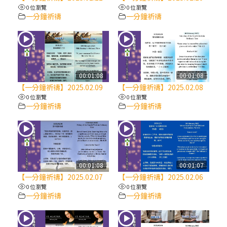
【信仰之旅】第八集：「耶穌為什麼降生到
0 位瀏覽
0 位瀏覽
人世」—高樂祈修女
一分鐘祈禱
一分鐘祈禱
2025/10/10【萬物讚頌頌歌 – 太陽與生態音
樂會】紀念聖方濟與已逝教宗方濟各（中）
00:01:08
00:01:08
2025/10/10【萬物讚頌頌歌 – 太陽與生態音
【一分鐘祈禱】2025.02.09
【一分鐘祈禱】2025.02.08
樂會】紀念聖方濟與已逝教宗方濟各（下）
0 位瀏覽
0 位瀏覽
一分鐘祈禱
一分鐘祈禱
2025/10/10【萬物讚頌頌歌 – 太陽與生態音
樂會】紀念聖方濟與已逝教宗方濟各（上）
(9完結)黃敏正主教帶你做【將臨期避靜】—
00:01:08
00:01:07
匝凱的「新生命」：利他與內化
【一分鐘祈禱】2025.02.07
【一分鐘祈禱】2025.02.06
0 位瀏覽
0 位瀏覽
一分鐘祈禱
一分鐘祈禱
(8)黃敏正主教帶你做【將臨期避靜】—耶穌
降生成人與人同在＝「厄瑪努爾」