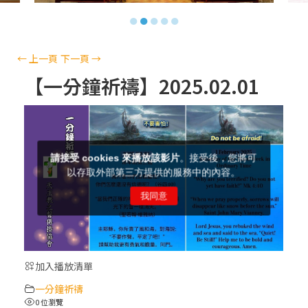
【信仰之旅】第十三集：「天主十誡(上)」
●
●
●
●
●
—金毓瑋 神父
【信仰之旅】第十二集：「聖母、聖人」—
←
上一頁
下一頁
→
高樂祈 修女
【一分鐘祈禱】2025.02.01
【信仰之旅】第十一集：「教 會」(推廣片)
【信仰之旅】第十一集：「教 會」—林必能
神父
【信仰之旅】第十集：「逾越奧蹟」— 錢玲
珠老師
加入播放清單
(5)黃敏正主教帶你做「四旬期避靜」—【逾
一分鐘祈禱
越的智慧】：完美的喜樂
0 位瀏覽