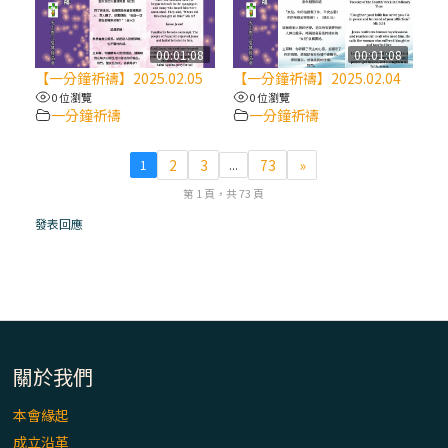
(7)黃敏正主教帶你做【將臨期避靜】—耶穌
降生人間，需要人的「接納」
00:01:08
00:01:08
【一分鐘祈禱】2025.02.05
【一分鐘祈禱】2025.02.04
0 位瀏覽
0 位瀏覽
(6)黃敏正主教帶你做【將臨期避靜】—「馬
一分鐘祈禱
一分鐘祈禱
槽」═「謙卑」
2
3
73
»
1
...
(5)黃敏正主教帶你做【將臨期避靜】—「福
第 1 頁，共 73 頁
傳」：講耶穌的故事
發表回應
(4)黃敏正主教帶你做【將臨期避靜】—匝凱
「想看」耶穌，耶穌「走近」匝凱
(3)黃敏正主教帶你做【將臨期避靜】—「轉
念」，吃苦如吃補
關於我們
本會緣起
(2)黃敏正主教帶你做【將臨期避靜】—
成立沿革