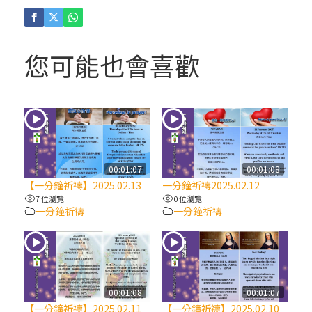
(4)黃敏正主教帶你做「四旬期避靜」—【逾
越的智慧】：聖方濟的逾越善表—與痲瘋病
人相遇
您可能也會喜歡
(3)黃敏正主教帶你做「四旬期避靜」—【逾
越的智慧】：耶穌的三大奧蹟
(2)黃敏正主教帶你做「四旬期避靜」—【逾
越的智慧】：七項齋戒的意義與益處
00:01:07
00:01:08
【一分鐘祈禱】2025.02.13
一分鐘祈禱2025.02.12
【信仰之旅】第九集：「如果你的痛苦比快
7 位瀏覽
0 位瀏覽
一分鐘祈禱
一分鐘祈禱
樂多」—歐義明神父 / 應芝莉老師
(1)黃敏正主教帶你做「四旬期避靜」—【逾
越的智慧】：聖方濟的靈修，「不占為己
有」
00:01:08
00:01:07
【一分鐘祈禱】2025.02.11
【一分鐘祈禱】2025.02.10