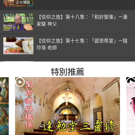
正在播放
【信仰之旅】第十八集：「和好聖事」—潘
家駿 神父
【信仰之旅】第十七集：「感恩祭宴」—錢
玲珠 老師
【信仰之旅】第十六集：「彌撒初體驗」—
特別推薦
錢玲珠 老師
【信仰之旅】第十五集：「入門聖事」—錢
玲珠 老師
【信仰之旅】第十四集：「天主十誡(下)」
—金毓瑋 神父