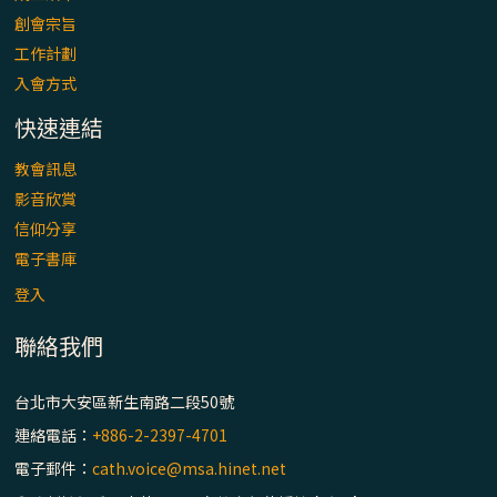
「看」是一門大學問、真正的靈修
創會宗旨
工作計劃
(1)黃敏正主教帶你做【將臨期避靜】—「走
入會方式
入基督降生的奧蹟」以稅吏匝凱遇見耶穌為
例
快速連結
「禧年 來~」第十七集(最終回)：成為懷抱
教會訊息
「希望」的傳教士 / 宜蘭市法蒂瑪聖母堂
影音欣賞
信仰分享
「禧年 來~」第十六集：談《希伯來書》中的
電子書庫
「希望」 / 高雄玫瑰聖母聖殿主教座堂
登入
聯絡我們
「禧年 來~」第十五集：再論《在希望中得
救》通諭中的「希望」 / 花蓮美崙進教之佑
主教座堂(下)
台北市大安區新生南路二段50號
連絡電話：
+886-2-2397-4701
「禧年 來~」第十四集：續談《在希望中得
電子郵件：
cath.voice@msa.hinet.net
救》通諭中的「希望」 / 花蓮美崙進教之佑