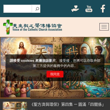
搜尋
《聖方濟與環保》第四集 — 圓滿「四關係」