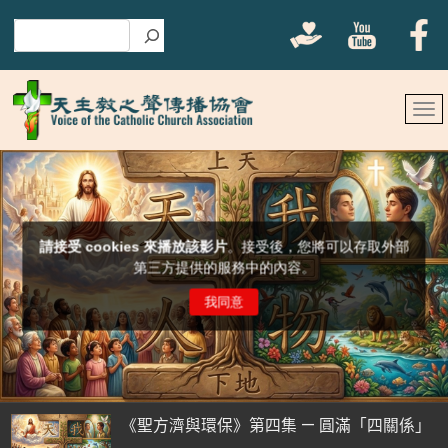
搜尋
《聖方濟與環保》第四集 — 圓滿「四關係」