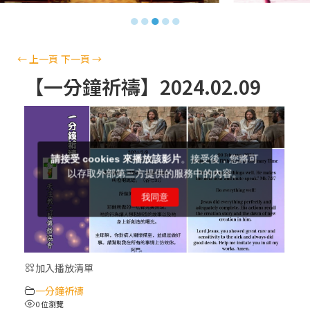
【信仰之旅】第十三集：「天主十誡(上)」
●
●
●
●
●
—金毓瑋 神父
【信仰之旅】第十二集：「聖母、聖人」—
←
上一頁
下一頁
→
高樂祈 修女
【一分鐘祈禱】2024.02.09
【信仰之旅】第十一集：「教 會」(推廣片)
【信仰之旅】第十一集：「教 會」—林必能
神父
【信仰之旅】第十集：「逾越奧蹟」— 錢玲
珠老師
加入播放清單
(5)黃敏正主教帶你做「四旬期避靜」—【逾
一分鐘祈禱
越的智慧】：完美的喜樂
0 位瀏覽