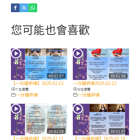
(4)黃敏正主教帶你做「四旬期避靜」—【逾
越的智慧】：聖方濟的逾越善表—與痲瘋病
人相遇
您可能也會喜歡
(3)黃敏正主教帶你做「四旬期避靜」—【逾
越的智慧】：耶穌的三大奧蹟
(2)黃敏正主教帶你做「四旬期避靜」—【逾
越的智慧】：七項齋戒的意義與益處
00:01:07
00:01:08
【一分鐘祈禱】2025.02.13
一分鐘祈禱2025.02.12
【信仰之旅】第九集：「如果你的痛苦比快
7 位瀏覽
0 位瀏覽
一分鐘祈禱
一分鐘祈禱
樂多」—歐義明神父 / 應芝莉老師
(1)黃敏正主教帶你做「四旬期避靜」—【逾
越的智慧】：聖方濟的靈修，「不占為己
有」
00:01:08
00:01:07
【一分鐘祈禱】2025.02.11
【一分鐘祈禱】2025.02.10