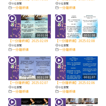
【信仰之旅】第八集：「耶穌為什麼降生到
0 位瀏覽
0 位瀏覽
人世」—高樂祈修女
一分鐘祈禱
一分鐘祈禱
2025/10/10【萬物讚頌頌歌 – 太陽與生態音
樂會】紀念聖方濟與已逝教宗方濟各（中）
00:01:08
00:01:08
2025/10/10【萬物讚頌頌歌 – 太陽與生態音
【一分鐘祈禱】2025.02.09
【一分鐘祈禱】2025.02.08
樂會】紀念聖方濟與已逝教宗方濟各（下）
0 位瀏覽
0 位瀏覽
一分鐘祈禱
一分鐘祈禱
2025/10/10【萬物讚頌頌歌 – 太陽與生態音
樂會】紀念聖方濟與已逝教宗方濟各（上）
(9完結)黃敏正主教帶你做【將臨期避靜】—
00:01:08
00:01:07
匝凱的「新生命」：利他與內化
【一分鐘祈禱】2025.02.07
【一分鐘祈禱】2025.02.06
0 位瀏覽
0 位瀏覽
一分鐘祈禱
一分鐘祈禱
(8)黃敏正主教帶你做【將臨期避靜】—耶穌
降生成人與人同在＝「厄瑪努爾」