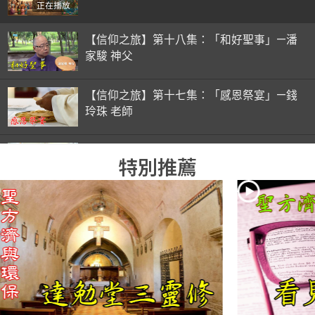
正在播放
【信仰之旅】第十八集：「和好聖事」—潘
家駿 神父
【信仰之旅】第十七集：「感恩祭宴」—錢
玲珠 老師
【信仰之旅】第十六集：「彌撒初體驗」—
特別推薦
錢玲珠 老師
【信仰之旅】第十五集：「入門聖事」—錢
玲珠 老師
【信仰之旅】第十四集：「天主十誡(下)」
—金毓瑋 神父