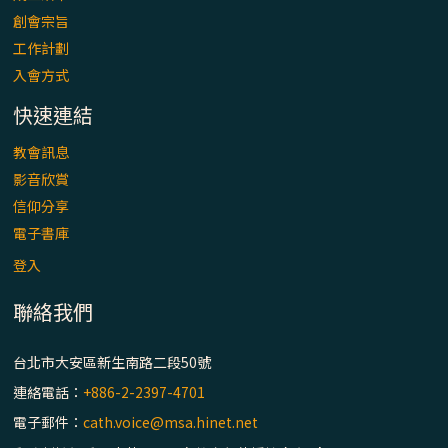
「看」是一門大學問、真正的靈修
創會宗旨
工作計劃
(1)黃敏正主教帶你做【將臨期避靜】—「走
入會方式
入基督降生的奧蹟」以稅吏匝凱遇見耶穌為
例
快速連結
「禧年 來~」第十七集(最終回)：成為懷抱
教會訊息
「希望」的傳教士 / 宜蘭市法蒂瑪聖母堂
影音欣賞
信仰分享
「禧年 來~」第十六集：談《希伯來書》中的
電子書庫
「希望」 / 高雄玫瑰聖母聖殿主教座堂
登入
聯絡我們
「禧年 來~」第十五集：再論《在希望中得
救》通諭中的「希望」 / 花蓮美崙進教之佑
主教座堂(下)
台北市大安區新生南路二段50號
連絡電話：
+886-2-2397-4701
「禧年 來~」第十四集：續談《在希望中得
電子郵件：
cath.voice@msa.hinet.net
救》通諭中的「希望」 / 花蓮美崙進教之佑