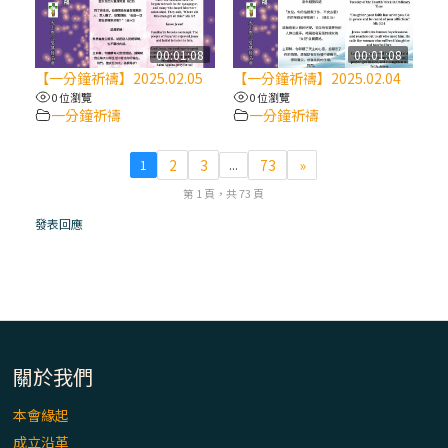
(7)黃敏正主教帶你做【將臨期避靜】—耶穌
降生人間，需要人的「接納」
00:01:08
00:01:08
【一分鐘祈禱】2025.02.05
【一分鐘祈禱】2025.02.04
0 位瀏覽
0 位瀏覽
(6)黃敏正主教帶你做【將臨期避靜】—「馬
一分鐘祈禱
一分鐘祈禱
槽」═「謙卑」
2
3
73
»
1
...
(5)黃敏正主教帶你做【將臨期避靜】—「福
第 1 頁，共 73 頁
傳」：講耶穌的故事
發表回應
(4)黃敏正主教帶你做【將臨期避靜】—匝凱
「想看」耶穌，耶穌「走近」匝凱
(3)黃敏正主教帶你做【將臨期避靜】—「轉
念」，吃苦如吃補
關於我們
本會緣起
(2)黃敏正主教帶你做【將臨期避靜】—
成立沿革