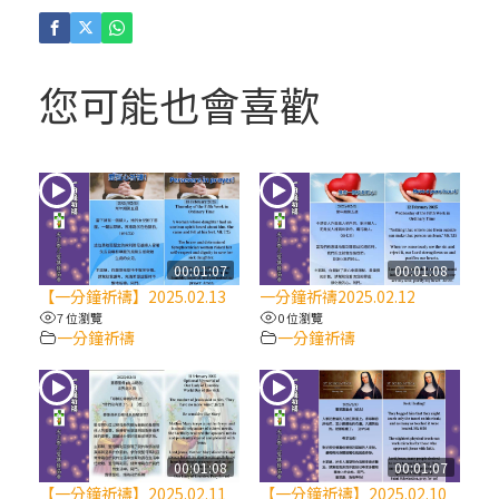
(4)黃敏正主教帶你做「四旬期避靜」—【逾
越的智慧】：聖方濟的逾越善表—與痲瘋病
人相遇
您可能也會喜歡
(3)黃敏正主教帶你做「四旬期避靜」—【逾
越的智慧】：耶穌的三大奧蹟
(2)黃敏正主教帶你做「四旬期避靜」—【逾
越的智慧】：七項齋戒的意義與益處
00:01:07
00:01:08
【一分鐘祈禱】2025.02.13
一分鐘祈禱2025.02.12
【信仰之旅】第九集：「如果你的痛苦比快
7 位瀏覽
0 位瀏覽
一分鐘祈禱
一分鐘祈禱
樂多」—歐義明神父 / 應芝莉老師
(1)黃敏正主教帶你做「四旬期避靜」—【逾
越的智慧】：聖方濟的靈修，「不占為己
有」
00:01:08
00:01:07
【一分鐘祈禱】2025.02.11
【一分鐘祈禱】2025.02.10