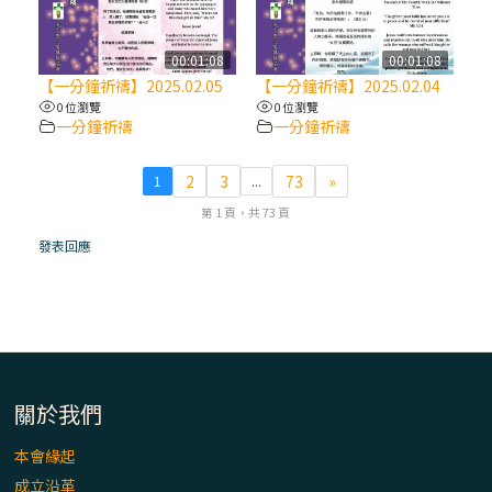
(7)黃敏正主教帶你做【將臨期避靜】—耶穌
降生人間，需要人的「接納」
00:01:08
00:01:08
【一分鐘祈禱】2025.02.05
【一分鐘祈禱】2025.02.04
0 位瀏覽
0 位瀏覽
(6)黃敏正主教帶你做【將臨期避靜】—「馬
一分鐘祈禱
一分鐘祈禱
槽」═「謙卑」
2
3
73
»
1
...
(5)黃敏正主教帶你做【將臨期避靜】—「福
第 1 頁，共 73 頁
傳」：講耶穌的故事
發表回應
(4)黃敏正主教帶你做【將臨期避靜】—匝凱
「想看」耶穌，耶穌「走近」匝凱
(3)黃敏正主教帶你做【將臨期避靜】—「轉
念」，吃苦如吃補
關於我們
本會緣起
(2)黃敏正主教帶你做【將臨期避靜】—
成立沿革