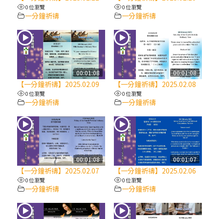
【信仰之旅】第八集：「耶穌為什麼降生到
0 位瀏覽
0 位瀏覽
人世」—高樂祈修女
一分鐘祈禱
一分鐘祈禱
2025/10/10【萬物讚頌頌歌 – 太陽與生態音
樂會】紀念聖方濟與已逝教宗方濟各（中）
00:01:08
00:01:08
2025/10/10【萬物讚頌頌歌 – 太陽與生態音
【一分鐘祈禱】2025.02.09
【一分鐘祈禱】2025.02.08
樂會】紀念聖方濟與已逝教宗方濟各（下）
0 位瀏覽
0 位瀏覽
一分鐘祈禱
一分鐘祈禱
2025/10/10【萬物讚頌頌歌 – 太陽與生態音
樂會】紀念聖方濟與已逝教宗方濟各（上）
(9完結)黃敏正主教帶你做【將臨期避靜】—
00:01:08
00:01:07
匝凱的「新生命」：利他與內化
【一分鐘祈禱】2025.02.07
【一分鐘祈禱】2025.02.06
0 位瀏覽
0 位瀏覽
一分鐘祈禱
一分鐘祈禱
(8)黃敏正主教帶你做【將臨期避靜】—耶穌
降生成人與人同在＝「厄瑪努爾」