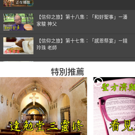
正在播放
【信仰之旅】第十八集：「和好聖事」—潘
家駿 神父
【信仰之旅】第十七集：「感恩祭宴」—錢
玲珠 老師
【信仰之旅】第十六集：「彌撒初體驗」—
特別推薦
錢玲珠 老師
【信仰之旅】第十五集：「入門聖事」—錢
玲珠 老師
【信仰之旅】第十四集：「天主十誡(下)」
—金毓瑋 神父