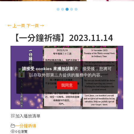
【信仰之旅】第十三集：「天主十誡(上)」
●
●
●
●
●
—金毓瑋 神父
【信仰之旅】第十二集：「聖母、聖人」—
←
上一頁
下一頁
→
高樂祈 修女
【一分鐘祈禱】2023.11.14
【信仰之旅】第十一集：「教 會」(推廣片)
【信仰之旅】第十一集：「教 會」—林必能
神父
【信仰之旅】第十集：「逾越奧蹟」— 錢玲
珠老師
加入播放清單
(5)黃敏正主教帶你做「四旬期避靜」—【逾
一分鐘祈禱
越的智慧】：完美的喜樂
0 位瀏覽