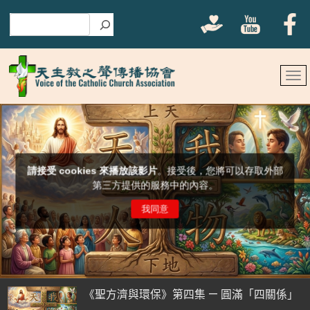
搜尋
《聖方濟與環保》第四集 — 圓滿「四關係」