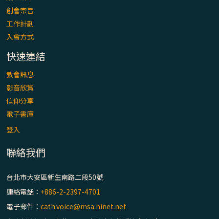
「看」是一門大學問、真正的靈修
創會宗旨
工作計劃
(1)黃敏正主教帶你做【將臨期避靜】—「走
入會方式
入基督降生的奧蹟」以稅吏匝凱遇見耶穌為
例
快速連結
「禧年 來~」第十七集(最終回)：成為懷抱
教會訊息
「希望」的傳教士 / 宜蘭市法蒂瑪聖母堂
影音欣賞
信仰分享
「禧年 來~」第十六集：談《希伯來書》中的
電子書庫
「希望」 / 高雄玫瑰聖母聖殿主教座堂
登入
聯絡我們
「禧年 來~」第十五集：再論《在希望中得
救》通諭中的「希望」 / 花蓮美崙進教之佑
主教座堂(下)
台北市大安區新生南路二段50號
連絡電話：
+886-2-2397-4701
「禧年 來~」第十四集：續談《在希望中得
電子郵件：
cath.voice@msa.hinet.net
救》通諭中的「希望」 / 花蓮美崙進教之佑