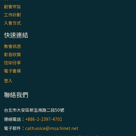
「看」是一門大學問、真正的靈修
創會宗旨
工作計劃
(1)黃敏正主教帶你做【將臨期避靜】—「走
入會方式
入基督降生的奧蹟」以稅吏匝凱遇見耶穌為
例
快速連結
「禧年 來~」第十七集(最終回)：成為懷抱
教會訊息
「希望」的傳教士 / 宜蘭市法蒂瑪聖母堂
影音欣賞
信仰分享
「禧年 來~」第十六集：談《希伯來書》中的
電子書庫
「希望」 / 高雄玫瑰聖母聖殿主教座堂
登入
聯絡我們
「禧年 來~」第十五集：再論《在希望中得
救》通諭中的「希望」 / 花蓮美崙進教之佑
主教座堂(下)
台北市大安區新生南路二段50號
連絡電話：
+886-2-2397-4701
「禧年 來~」第十四集：續談《在希望中得
電子郵件：
cath.voice@msa.hinet.net
救》通諭中的「希望」 / 花蓮美崙進教之佑