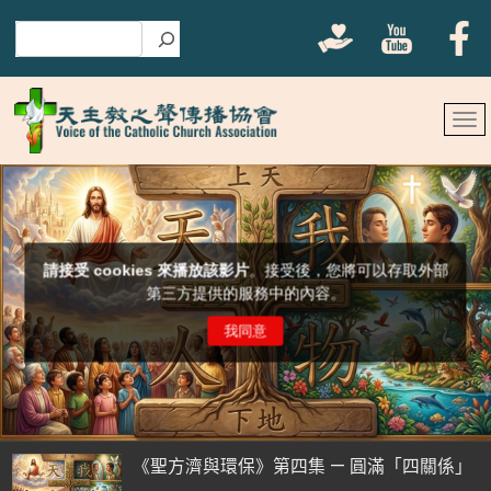
搜尋
《聖方濟與環保》第四集 — 圓滿「四關係」