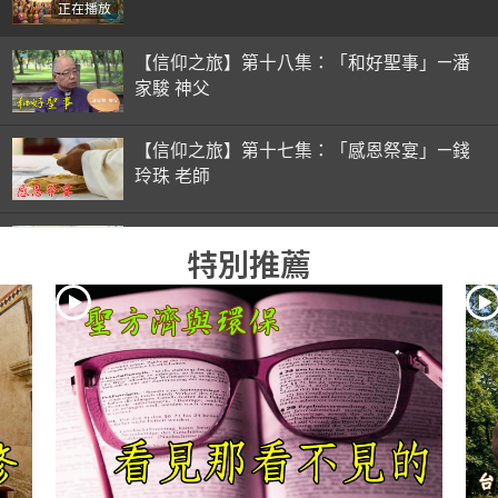
正在播放
【信仰之旅】第十八集：「和好聖事」—潘
家駿 神父
【信仰之旅】第十七集：「感恩祭宴」—錢
玲珠 老師
【信仰之旅】第十六集：「彌撒初體驗」—
特別推薦
錢玲珠 老師
【信仰之旅】第十五集：「入門聖事」—錢
玲珠 老師
【信仰之旅】第十四集：「天主十誡(下)」
—金毓瑋 神父