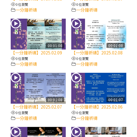
【信仰之旅】第八集：「耶穌為什麼降生到
0 位瀏覽
0 位瀏覽
人世」—高樂祈修女
一分鐘祈禱
一分鐘祈禱
2025/10/10【萬物讚頌頌歌 – 太陽與生態音
樂會】紀念聖方濟與已逝教宗方濟各（中）
00:01:08
00:01:08
2025/10/10【萬物讚頌頌歌 – 太陽與生態音
【一分鐘祈禱】2025.02.09
【一分鐘祈禱】2025.02.08
樂會】紀念聖方濟與已逝教宗方濟各（下）
0 位瀏覽
0 位瀏覽
一分鐘祈禱
一分鐘祈禱
2025/10/10【萬物讚頌頌歌 – 太陽與生態音
樂會】紀念聖方濟與已逝教宗方濟各（上）
(9完結)黃敏正主教帶你做【將臨期避靜】—
00:01:08
00:01:07
匝凱的「新生命」：利他與內化
【一分鐘祈禱】2025.02.07
【一分鐘祈禱】2025.02.06
0 位瀏覽
0 位瀏覽
一分鐘祈禱
一分鐘祈禱
(8)黃敏正主教帶你做【將臨期避靜】—耶穌
降生成人與人同在＝「厄瑪努爾」