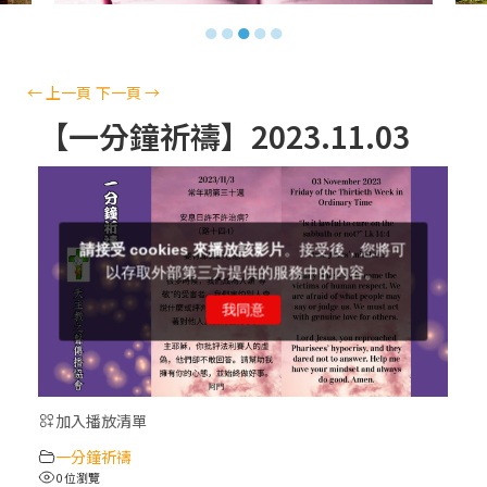
【信仰之旅】第十三集：「天主十誡(上)」
●
●
●
●
●
—金毓瑋 神父
【信仰之旅】第十二集：「聖母、聖人」—
←
上一頁
下一頁
→
高樂祈 修女
【一分鐘祈禱】2023.11.03
【信仰之旅】第十一集：「教 會」(推廣片)
【信仰之旅】第十一集：「教 會」—林必能
神父
【信仰之旅】第十集：「逾越奧蹟」— 錢玲
珠老師
加入播放清單
(5)黃敏正主教帶你做「四旬期避靜」—【逾
一分鐘祈禱
越的智慧】：完美的喜樂
0 位瀏覽