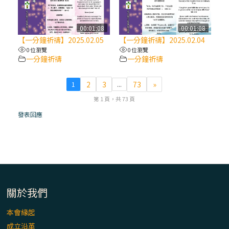
(7)黃敏正主教帶你做【將臨期避靜】—耶穌
降生人間，需要人的「接納」
00:01:08
00:01:08
【一分鐘祈禱】2025.02.05
【一分鐘祈禱】2025.02.04
0 位瀏覽
0 位瀏覽
(6)黃敏正主教帶你做【將臨期避靜】—「馬
一分鐘祈禱
一分鐘祈禱
槽」═「謙卑」
2
3
73
»
1
...
(5)黃敏正主教帶你做【將臨期避靜】—「福
第 1 頁，共 73 頁
傳」：講耶穌的故事
發表回應
(4)黃敏正主教帶你做【將臨期避靜】—匝凱
「想看」耶穌，耶穌「走近」匝凱
(3)黃敏正主教帶你做【將臨期避靜】—「轉
念」，吃苦如吃補
關於我們
本會緣起
(2)黃敏正主教帶你做【將臨期避靜】—
成立沿革