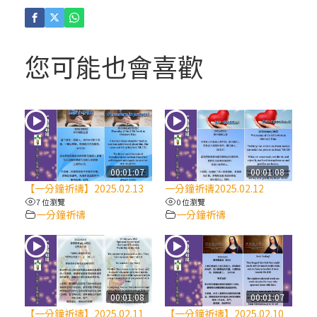
(4)黃敏正主教帶你做「四旬期避靜」—【逾
越的智慧】：聖方濟的逾越善表—與痲瘋病
人相遇
您可能也會喜歡
(3)黃敏正主教帶你做「四旬期避靜」—【逾
越的智慧】：耶穌的三大奧蹟
(2)黃敏正主教帶你做「四旬期避靜」—【逾
越的智慧】：七項齋戒的意義與益處
00:01:07
00:01:08
【一分鐘祈禱】2025.02.13
一分鐘祈禱2025.02.12
【信仰之旅】第九集：「如果你的痛苦比快
7 位瀏覽
0 位瀏覽
一分鐘祈禱
一分鐘祈禱
樂多」—歐義明神父 / 應芝莉老師
(1)黃敏正主教帶你做「四旬期避靜」—【逾
越的智慧】：聖方濟的靈修，「不占為己
有」
00:01:08
00:01:07
【一分鐘祈禱】2025.02.11
【一分鐘祈禱】2025.02.10