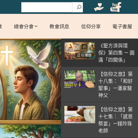
搜尋
教
總會分會
教會訊息
信仰分享
電子書屋
《聖方濟與環
保》第四集 — 圓
正在播放
滿「四關係」
【信仰之旅】第
十八集：「和好
聖事」—潘家駿
神父
【信仰之旅】第
十七集：「感恩
祭宴」—錢玲珠
老師