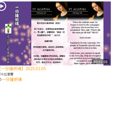
2025/10/10【萬
物讚頌頌歌 – 太
陽與生態音樂
會】紀念聖方濟
與已逝教宗方濟
各（上）
(9完結)黃敏正
00:01:08
主教帶你做【將
一分鐘祈禱】2025.02.05
臨期避靜】—匝
0 位瀏覽
凱的「新生
一分鐘祈禱
命」：利他與內
化
(8)黃敏正主教
帶你做【將臨期
避靜】—耶穌降
生成人與人同在