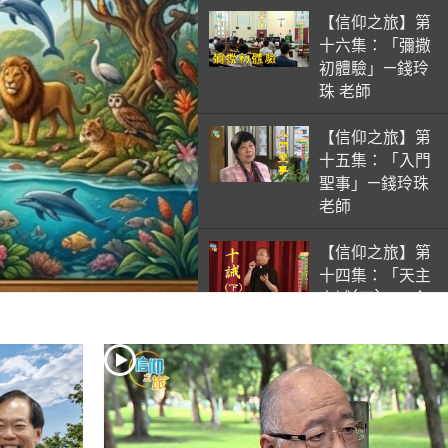
【信仰之旅】第
十六集：「彌撒
初體驗」—錢玲
珠 老師
【信仰之旅】第
十五集：「入門
聖事」—錢玲珠
老師
【信仰之旅】第
十四集：「天主
十誡(下)」—金
毓瑋 神父
【信仰之旅】第
十三集：「天主
十誡(上)」—金
毓瑋 神父