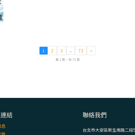
8
2
3
73
»
1
...
第 1 頁，共 73 頁
速連結
聯絡我們
訊息
台北市大安區新生南路二段5
欣賞