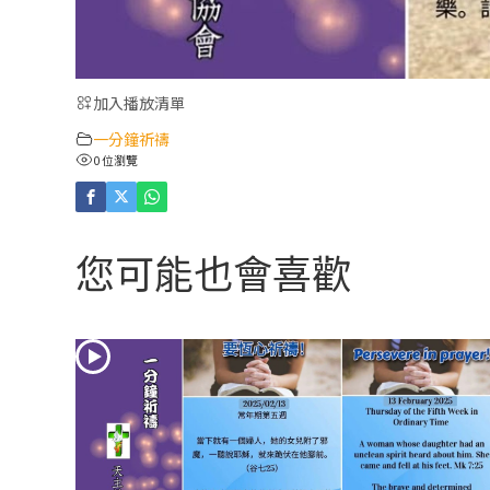
加入播放清單
一分鐘祈禱
0 位瀏覽
您可能也會喜歡