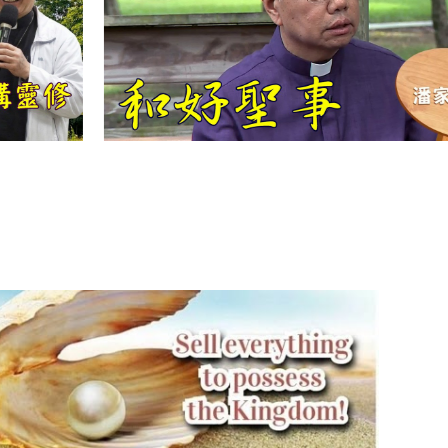
【信仰之旅】第
十二集：「聖
母、聖人」—高
樂祈 修女
【信仰之旅】第
十一集：「教
會」(推廣片)
【信仰之旅】第
十一集：「教
會」—林必能神
父
【信仰之旅】第
十集：「逾越奧
蹟」— 錢玲珠老
師