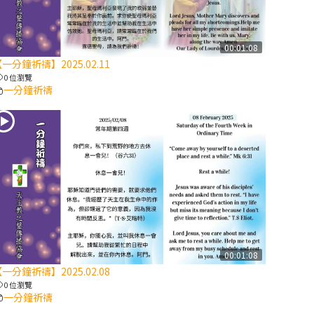
【信仰之旅】第
八集：「耶穌為
什麼降生到人
00:01:08
一分鐘祈禱】2025.02.11
世」—高樂祈修
0 位瀏覽
女
一分鐘祈禱
2025/10/10【萬
物讚頌頌歌 – 太
陽與生態音樂
會】紀念聖方濟
與已逝教宗方濟
各（中）
2025/10/10【萬
物讚頌頌歌 – 太
00:01:08
陽與生態音樂
一分鐘祈禱】2025.02.08
會】紀念聖方濟
0 位瀏覽
與已逝教宗方濟
一分鐘祈禱
各（下）