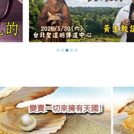
●
●
●
●
●