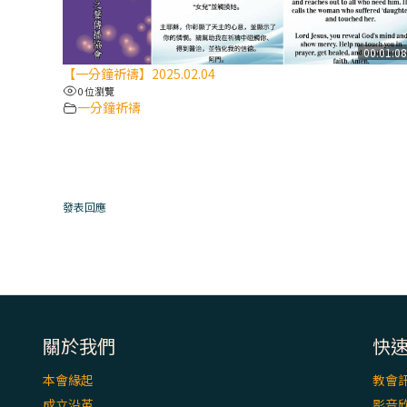
00:01:0
【一分鐘祈禱】2025.02.04
0 位瀏覽
一分鐘祈禱
發表回應
關於我們
快
本會緣起
教會
成立沿革
影音