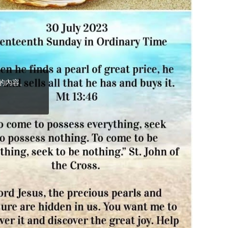
(5)黃敏正主教
帶你做「四旬期
避靜」—【逾越
的智慧】：完美
的喜樂
(4)黃敏正主教
帶你做「四旬期
避靜」—【逾越
的智慧】：聖方
濟的逾越善表—
與痲瘋病人相遇
(3)黃敏正主教
帶你做「四旬期
避靜」—【逾越
的智慧】：耶穌
的三大奧蹟