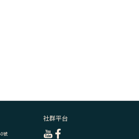
＝「厄瑪努爾」
(7)黃敏正主教
帶你做【將臨期
避靜】—耶穌降
生人間，需要人
的「接納」
(6)黃敏正主教
帶你做【將臨期
避靜】—「馬
槽」═「謙卑」
(5)黃敏正主教
帶你做【將臨期
避靜】—「福
傳」：講耶穌的
社群平台
故事
0號
(4)黃敏正主教