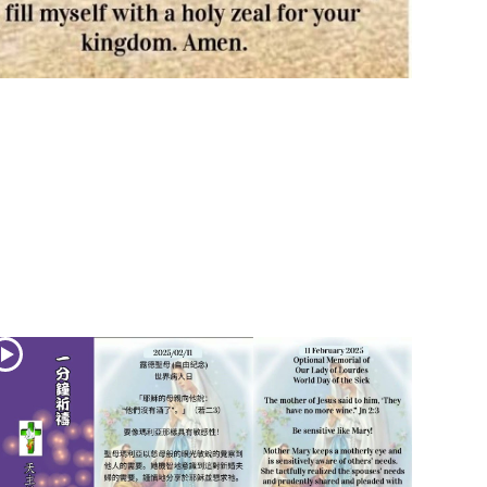
(2)黃敏正主教
帶你做「四旬期
避靜」—【逾越
的智慧】：七項
齋戒的意義與益
處
【信仰之旅】第
九集：「如果你
的痛苦比快樂
多」—歐義明神
父 / 應芝莉老師
(1)黃敏正主教帶
你做「四旬期避
靜」—【逾越的
智慧】：聖方濟
的靈修，「不占
為己有」