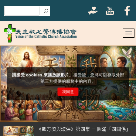
搜尋
《聖方濟與環保》第四集 — 圓滿「四關係」