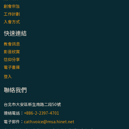
「看」是一門大學問、真正的靈修
創會宗旨
工作計劃
(1)黃敏正主教帶你做【將臨期避靜】—「走
入會方式
入基督降生的奧蹟」以稅吏匝凱遇見耶穌為
例
快速連結
「禧年 來~」第十七集(最終回)：成為懷抱
教會訊息
「希望」的傳教士 / 宜蘭市法蒂瑪聖母堂
影音欣賞
信仰分享
「禧年 來~」第十六集：談《希伯來書》中的
電子書庫
「希望」 / 高雄玫瑰聖母聖殿主教座堂
登入
聯絡我們
「禧年 來~」第十五集：再論《在希望中得
救》通諭中的「希望」 / 花蓮美崙進教之佑
主教座堂(下)
台北市大安區新生南路二段50號
連絡電話：
+886-2-2397-4701
「禧年 來~」第十四集：續談《在希望中得
電子郵件：
cath.voice@msa.hinet.net
救》通諭中的「希望」 / 花蓮美崙進教之佑