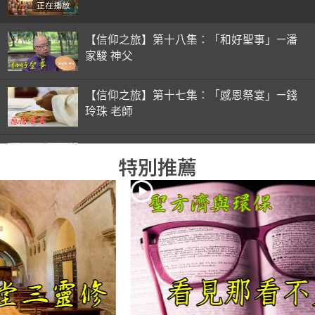
正在播放
【信仰之旅】第十八集：「和好聖事」—潘
家駿 神父
【信仰之旅】第十七集：「感恩祭宴」—錢
玲珠 老師
【信仰之旅】第十六集：「彌撒初體驗」—
特別推薦
錢玲珠 老師
【信仰之旅】第十五集：「入門聖事」—錢
玲珠 老師
【信仰之旅】第十四集：「天主十誡(下)」
—金毓瑋 神父