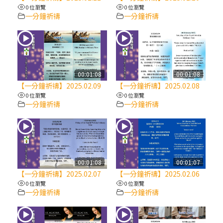
【信仰之旅】第八集：「耶穌為什麼降生到
0 位瀏覽
0 位瀏覽
人世」—高樂祈修女
一分鐘祈禱
一分鐘祈禱
2025/10/10【萬物讚頌頌歌 – 太陽與生態音
樂會】紀念聖方濟與已逝教宗方濟各（中）
00:01:08
00:01:08
2025/10/10【萬物讚頌頌歌 – 太陽與生態音
【一分鐘祈禱】2025.02.09
【一分鐘祈禱】2025.02.08
樂會】紀念聖方濟與已逝教宗方濟各（下）
0 位瀏覽
0 位瀏覽
一分鐘祈禱
一分鐘祈禱
2025/10/10【萬物讚頌頌歌 – 太陽與生態音
樂會】紀念聖方濟與已逝教宗方濟各（上）
(9完結)黃敏正主教帶你做【將臨期避靜】—
00:01:08
00:01:07
匝凱的「新生命」：利他與內化
【一分鐘祈禱】2025.02.07
【一分鐘祈禱】2025.02.06
0 位瀏覽
0 位瀏覽
一分鐘祈禱
一分鐘祈禱
(8)黃敏正主教帶你做【將臨期避靜】—耶穌
降生成人與人同在＝「厄瑪努爾」