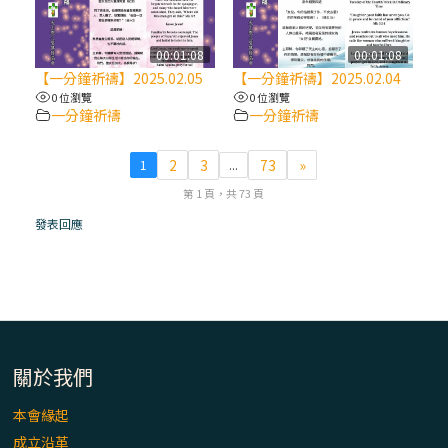
(7)黃敏正主教帶你做【將臨期避靜】—耶穌
降生人間，需要人的「接納」
00:01:08
00:01:08
【一分鐘祈禱】2025.02.05
【一分鐘祈禱】2025.02.04
0 位瀏覽
0 位瀏覽
(6)黃敏正主教帶你做【將臨期避靜】—「馬
一分鐘祈禱
一分鐘祈禱
槽」═「謙卑」
2
3
73
»
1
...
(5)黃敏正主教帶你做【將臨期避靜】—「福
第 1 頁，共 73 頁
傳」：講耶穌的故事
發表回應
(4)黃敏正主教帶你做【將臨期避靜】—匝凱
「想看」耶穌，耶穌「走近」匝凱
(3)黃敏正主教帶你做【將臨期避靜】—「轉
念」，吃苦如吃補
關於我們
本會緣起
(2)黃敏正主教帶你做【將臨期避靜】—
成立沿革