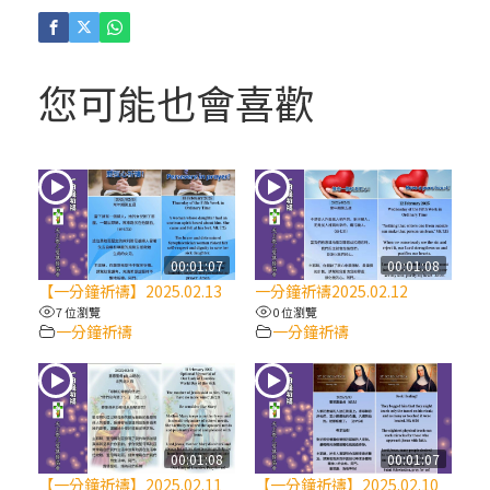
(4)黃敏正主教帶你做「四旬期避靜」—【逾
越的智慧】：聖方濟的逾越善表—與痲瘋病
人相遇
您可能也會喜歡
(3)黃敏正主教帶你做「四旬期避靜」—【逾
越的智慧】：耶穌的三大奧蹟
(2)黃敏正主教帶你做「四旬期避靜」—【逾
越的智慧】：七項齋戒的意義與益處
00:01:07
00:01:08
【一分鐘祈禱】2025.02.13
一分鐘祈禱2025.02.12
【信仰之旅】第九集：「如果你的痛苦比快
7 位瀏覽
0 位瀏覽
一分鐘祈禱
一分鐘祈禱
樂多」—歐義明神父 / 應芝莉老師
(1)黃敏正主教帶你做「四旬期避靜」—【逾
越的智慧】：聖方濟的靈修，「不占為己
有」
00:01:08
00:01:07
【一分鐘祈禱】2025.02.11
【一分鐘祈禱】2025.02.10