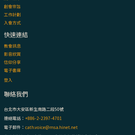
「看」是一門大學問、真正的靈修
創會宗旨
工作計劃
(1)黃敏正主教帶你做【將臨期避靜】—「走
入會方式
入基督降生的奧蹟」以稅吏匝凱遇見耶穌為
例
快速連結
「禧年 來~」第十七集(最終回)：成為懷抱
教會訊息
「希望」的傳教士 / 宜蘭市法蒂瑪聖母堂
影音欣賞
信仰分享
「禧年 來~」第十六集：談《希伯來書》中的
電子書庫
「希望」 / 高雄玫瑰聖母聖殿主教座堂
登入
聯絡我們
「禧年 來~」第十五集：再論《在希望中得
救》通諭中的「希望」 / 花蓮美崙進教之佑
主教座堂(下)
台北市大安區新生南路二段50號
連絡電話：
+886-2-2397-4701
「禧年 來~」第十四集：續談《在希望中得
電子郵件：
cath.voice@msa.hinet.net
救》通諭中的「希望」 / 花蓮美崙進教之佑