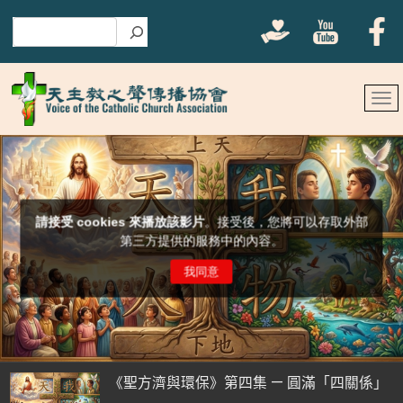
搜尋
《聖方濟與環保》第四集 — 圓滿「四關係」