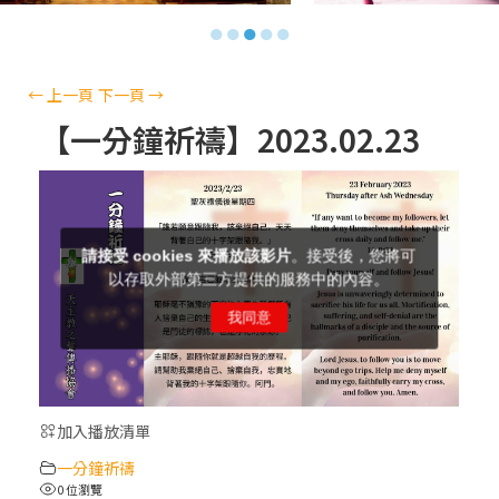
【信仰之旅】第十三集：「天主十誡(上)」
●
●
●
●
●
—金毓瑋 神父
【信仰之旅】第十二集：「聖母、聖人」—
←
上一頁
下一頁
→
高樂祈 修女
【一分鐘祈禱】2023.02.23
【信仰之旅】第十一集：「教 會」(推廣片)
【信仰之旅】第十一集：「教 會」—林必能
神父
【信仰之旅】第十集：「逾越奧蹟」— 錢玲
珠老師
加入播放清單
(5)黃敏正主教帶你做「四旬期避靜」—【逾
一分鐘祈禱
越的智慧】：完美的喜樂
0 位瀏覽