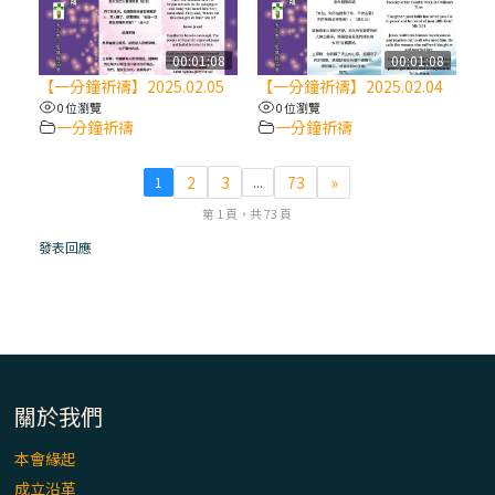
(7)黃敏正主教帶你做【將臨期避靜】—耶穌
降生人間，需要人的「接納」
00:01:08
00:01:08
【一分鐘祈禱】2025.02.05
【一分鐘祈禱】2025.02.04
0 位瀏覽
0 位瀏覽
(6)黃敏正主教帶你做【將臨期避靜】—「馬
一分鐘祈禱
一分鐘祈禱
槽」═「謙卑」
2
3
73
»
1
...
(5)黃敏正主教帶你做【將臨期避靜】—「福
第 1 頁，共 73 頁
傳」：講耶穌的故事
發表回應
(4)黃敏正主教帶你做【將臨期避靜】—匝凱
「想看」耶穌，耶穌「走近」匝凱
(3)黃敏正主教帶你做【將臨期避靜】—「轉
念」，吃苦如吃補
關於我們
本會緣起
(2)黃敏正主教帶你做【將臨期避靜】—
成立沿革