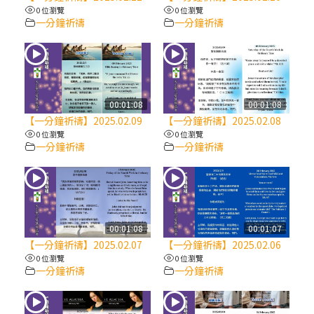
【信仰之旅】第八集：「耶穌為什麼降生到
0 位瀏覽
0 位瀏覽
人世」—高樂祈修女
一分鐘祈禱
一分鐘祈禱
2025/10/10【萬物讚頌頌歌 – 太陽與生態音
樂會】紀念聖方濟與已逝教宗方濟各（中）
00:01:08
00:01:08
2025/10/10【萬物讚頌頌歌 – 太陽與生態音
【一分鐘祈禱】2025.02.09
【一分鐘祈禱】2025.02.08
樂會】紀念聖方濟與已逝教宗方濟各（下）
0 位瀏覽
0 位瀏覽
一分鐘祈禱
一分鐘祈禱
2025/10/10【萬物讚頌頌歌 – 太陽與生態音
樂會】紀念聖方濟與已逝教宗方濟各（上）
(9完結)黃敏正主教帶你做【將臨期避靜】—
00:01:08
00:01:07
匝凱的「新生命」：利他與內化
【一分鐘祈禱】2025.02.07
【一分鐘祈禱】2025.02.06
0 位瀏覽
0 位瀏覽
一分鐘祈禱
一分鐘祈禱
(8)黃敏正主教帶你做【將臨期避靜】—耶穌
降生成人與人同在＝「厄瑪努爾」