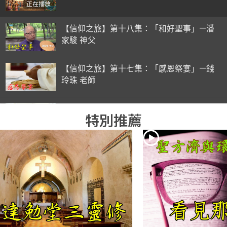
正在播放
【信仰之旅】第十八集：「和好聖事」—潘
家駿 神父
【信仰之旅】第十七集：「感恩祭宴」—錢
玲珠 老師
【信仰之旅】第十六集：「彌撒初體驗」—
特別推薦
錢玲珠 老師
【信仰之旅】第十五集：「入門聖事」—錢
玲珠 老師
【信仰之旅】第十四集：「天主十誡(下)」
—金毓瑋 神父