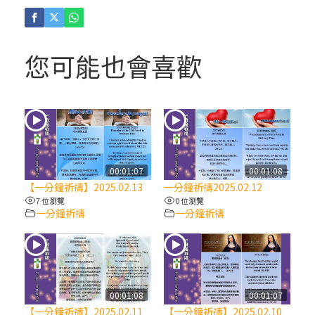
(4)黃敏正主教帶你做「四旬期避靜」—【逾
越的智慧】：聖方濟的逾越善表—與痲瘋病
人相遇
您可能也會喜歡
(3)黃敏正主教帶你做「四旬期避靜」—【逾
越的智慧】：耶穌的三大奧蹟
(2)黃敏正主教帶你做「四旬期避靜」—【逾
越的智慧】：七項齋戒的意義與益處
00:01:07
00:01:08
【一分鐘祈禱】2025.02.13
一分鐘祈禱2025.02.12
【信仰之旅】第九集：「如果你的痛苦比快
7 位瀏覽
0 位瀏覽
一分鐘祈禱
一分鐘祈禱
樂多」—歐義明神父 / 應芝莉老師
(1)黃敏正主教帶你做「四旬期避靜」—【逾
越的智慧】：聖方濟的靈修，「不占為己
有」
00:01:08
00:01:07
【一分鐘祈禱】2025.02.11
【一分鐘祈禱】2025.02.10