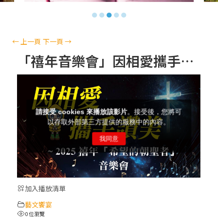
【信仰之旅】第十三集：「天主十誡(上)」
●
●
●
●
●
—金毓瑋 神父
【信仰之旅】第十二集：「聖母、聖人」—
←
上一頁
下一頁
→
高樂祈 修女
「禧年音樂會」因相愛攜手讚美（預告一）
【信仰之旅】第十一集：「教 會」(推廣片)
【信仰之旅】第十一集：「教 會」—林必能
神父
【信仰之旅】第十集：「逾越奧蹟」— 錢玲
珠老師
加入播放清單
(5)黃敏正主教帶你做「四旬期避靜」—【逾
藝文饗宴
越的智慧】：完美的喜樂
0 位瀏覽