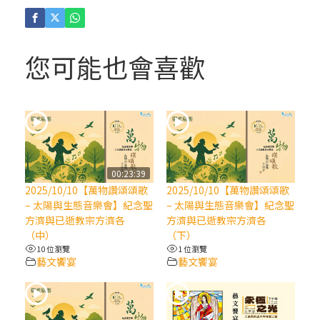
(4)黃敏正主教帶你做「四旬期避靜」—【逾
越的智慧】：聖方濟的逾越善表—與痲瘋病
人相遇
您可能也會喜歡
(3)黃敏正主教帶你做「四旬期避靜」—【逾
越的智慧】：耶穌的三大奧蹟
(2)黃敏正主教帶你做「四旬期避靜」—【逾
越的智慧】：七項齋戒的意義與益處
00:23:39
2025/10/10【萬物讚頌頌歌
2025/10/10【萬物讚頌頌歌
【信仰之旅】第九集：「如果你的痛苦比快
– 太陽與生態音樂會】紀念聖
– 太陽與生態音樂會】紀念聖
樂多」—歐義明神父 / 應芝莉老師
方濟與已逝教宗方濟各
方濟與已逝教宗方濟各
（中）
（下）
10 位瀏覽
1 位瀏覽
(1)黃敏正主教帶你做「四旬期避靜」—【逾
藝文饗宴
藝文饗宴
越的智慧】：聖方濟的靈修，「不占為己
有」