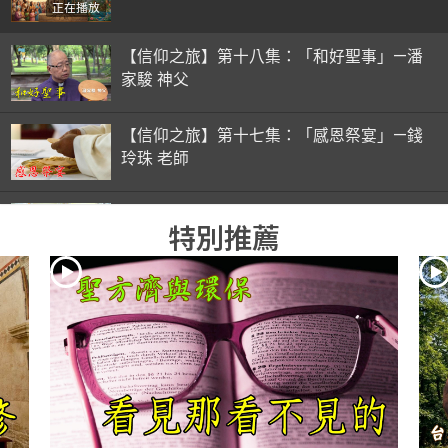
正在播放
【信仰之旅】第十八集：「和好聖事」—潘
家駿 神父
【信仰之旅】第十七集：「感恩祭宴」—錢
玲珠 老師
【信仰之旅】第十六集：「彌撒初體驗」—
特別推薦
錢玲珠 老師
【信仰之旅】第十五集：「入門聖事」—錢
玲珠 老師
【信仰之旅】第十四集：「天主十誡(下)」
—金毓瑋 神父