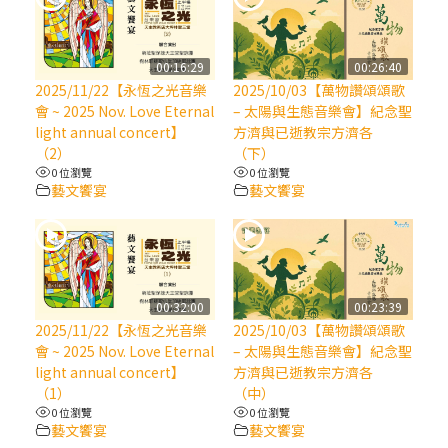
(7)黃敏正主教帶你做【將臨期避靜】—耶穌
降生人間，需要人的「接納」
00:16:29
00:26:40
2025/11/22【永恆之光音樂
2025/10/03【萬物讚頌頌歌
會 ~ 2025 Nov. Love Eternal
– 太陽與生態音樂會】紀念聖
(6)黃敏正主教帶你做【將臨期避靜】—「馬
light annual concert】
方濟與已逝教宗方濟各
槽」═「謙卑」
（2）
（下）
0 位瀏覽
0 位瀏覽
藝文饗宴
藝文饗宴
(5)黃敏正主教帶你做【將臨期避靜】—「福
傳」：講耶穌的故事
(4)黃敏正主教帶你做【將臨期避靜】—匝凱
「想看」耶穌，耶穌「走近」匝凱
00:32:00
00:23:39
2025/11/22【永恆之光音樂
2025/10/03【萬物讚頌頌歌
(3)黃敏正主教帶你做【將臨期避靜】—「轉
會 ~ 2025 Nov. Love Eternal
– 太陽與生態音樂會】紀念聖
念」，吃苦如吃補
light annual concert】
方濟與已逝教宗方濟各
（1）
（中）
0 位瀏覽
0 位瀏覽
(2)黃敏正主教帶你做【將臨期避靜】—
藝文饗宴
藝文饗宴