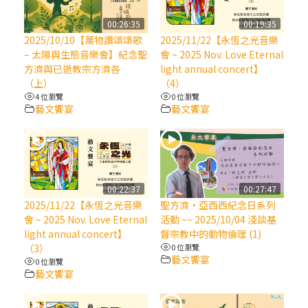
【信仰之旅】第八集：「耶穌為什麼降生到
人世」—高樂祈修女
00:26:35
00:19:35
2025/10/10【萬物讚頌頌歌
2025/11/22【永恆之光音樂
– 太陽與生態音樂會】紀念聖
會 ~ 2025 Nov. Love Eternal
2025/10/10【萬物讚頌頌歌 – 太陽與生態音
方濟與已逝教宗方濟各
light annual concert】
樂會】紀念聖方濟與已逝教宗方濟各（中）
（上）
（4）
4 位瀏覽
0 位瀏覽
藝文饗宴
藝文饗宴
2025/10/10【萬物讚頌頌歌 – 太陽與生態音
樂會】紀念聖方濟與已逝教宗方濟各（下）
2025/10/10【萬物讚頌頌歌 – 太陽與生態音
樂會】紀念聖方濟與已逝教宗方濟各（上）
00:22:37
00:27:47
2025/11/22【永恆之光音樂
聖方濟·亞西西紀念日系列
會 ~ 2025 Nov. Love Eternal
活動 ~~ 2025/10/04 淺談基
(9完結)黃敏正主教帶你做【將臨期避靜】—
light annual concert】
督宗教中的動物倫理 (1)
匝凱的「新生命」：利他與內化
（3）
0 位瀏覽
藝文饗宴
0 位瀏覽
藝文饗宴
(8)黃敏正主教帶你做【將臨期避靜】—耶穌
降生成人與人同在＝「厄瑪努爾」