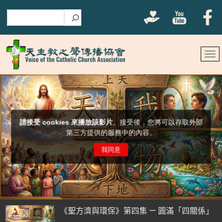
搜尋
《聖方濟與環保》第四集 — 圓滿「四關係」