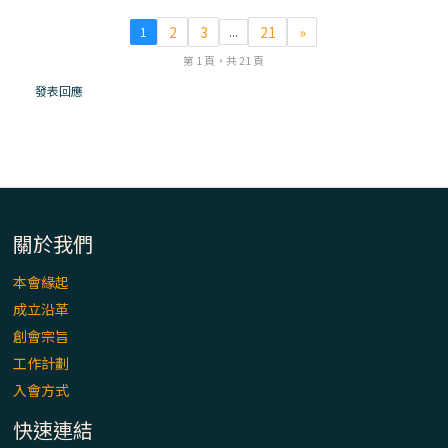
「看」是一門大學問、真正的靈修
2
3
21
»
1
...
(1)黃敏正主教帶你做【將臨期避靜】—「走
第 1 頁，共 21 頁
入基督降生的奧蹟」以稅吏匝凱遇見耶穌為
發表回應
例
「禧年 來~」第十七集(最終回)：成為懷抱
「希望」的傳教士 / 宜蘭市法蒂瑪聖母堂
「禧年 來~」第十六集：談《希伯來書》中的
關於我們
「希望」 / 高雄玫瑰聖母聖殿主教座堂
本會緣起
成立沿革
「禧年 來~」第十五集：再論《在希望中得
救》通諭中的「希望」 / 花蓮美崙進教之佑
創會宗旨
主教座堂(下)
工作計劃
入會方式
「禧年 來~」第十四集：續談《在希望中得
救》通諭中的「希望」 / 花蓮美崙進教之佑
快速連結