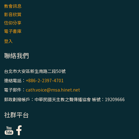
主教座堂(上)
教會訊息
「信仰之旅」第七集【罪的啟示】推廣影片
影音欣賞
https://youtu.be/p1lok-PbS7M
信仰分享
電子書庫
【信仰之旅】第七集：「罪的啟示」—黃錦
登入
文神父
聯絡我們
「禧年 來~」第十三集：論《在希望中得救》
通諭中的「希望」 / 台南中華聖母主教座堂
台北市大安區新生南路二段50號
(下)
連絡電話：
+886-2-2397-4701
電子郵件：
cath.voice@msa.hinet.net
「禧年 來~」第十二集：論2025禧年詔書中
的「希望」 / 台南中華聖母主教座堂(上)
郵政劃撥帳戶：中華民國天主教之聲傳播協會 帳號：19209666
社群平台
「禧年 來~」第十一集：續談禧年特色 ~ 聖門
/ 梅山中華聖母朝聖地