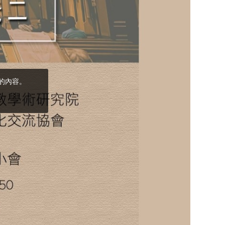
(5)黃敏正主教
帶你做「四旬期
避靜」—【逾越
的智慧】：完美
的喜樂
(4)黃敏正主教
帶你做「四旬期
避靜」—【逾越
的智慧】：聖方
濟的逾越善表—
與痲瘋病人相遇
(3)黃敏正主教
帶你做「四旬期
避靜」—【逾越
的智慧】：耶穌
的三大奧蹟