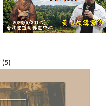
【信仰之旅】第
十二集：「聖
母、聖人」—高
樂祈 修女
【信仰之旅】第
十一集：「教
會」(推廣片)
【信仰之旅】第
5)
十一集：「教
會」—林必能神
父
【信仰之旅】第
十集：「逾越奧
蹟」— 錢玲珠老
師