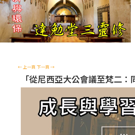
←
上一頁
下一頁
→
「從尼西亞大公會議至梵二：同道偕