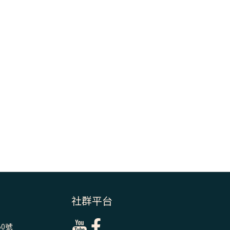
【信仰之旅】第
八集：「耶穌為
什麼降生到人
世」—高樂祈修
女
2025/10/10【萬
物讚頌頌歌 – 太
陽與生態音樂
會】紀念聖方濟
與已逝教宗方濟
各（中）
2025/10/10【萬
物讚頌頌歌 – 太
陽與生態音樂
社群平台
會】紀念聖方濟
與已逝教宗方濟
各（下）
0號