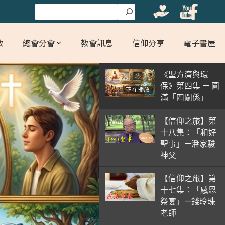
搜尋
教
總會分會
教會訊息
信仰分享
電子書屋
《聖方濟與環
保》第四集 — 圓
正在播放
滿「四關係」
【信仰之旅】第
十八集：「和好
聖事」—潘家駿
神父
【信仰之旅】第
十七集：「感恩
祭宴」—錢玲珠
老師