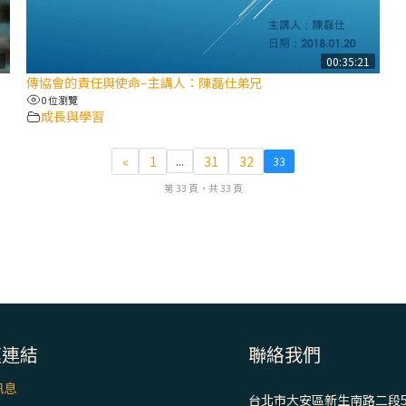
8
00:35:21
傳協會的責任與使命–主講人：陳磊仕弟兄
0 位瀏覽
成長與學習
«
1
31
32
...
33
第 33 頁，共 33 頁
速連結
聯絡我們
訊息
台北市大安區新生南路二段5