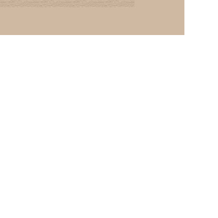
(2)黃敏正主教
帶你做「四旬期
避靜」—【逾越
的智慧】：七項
齋戒的意義與益
處
【信仰之旅】第
九集：「如果你
的痛苦比快樂
多」—歐義明神
父 / 應芝莉老師
(1)黃敏正主教帶
你做「四旬期避
靜」—【逾越的
智慧】：聖方濟
的靈修，「不占
為己有」