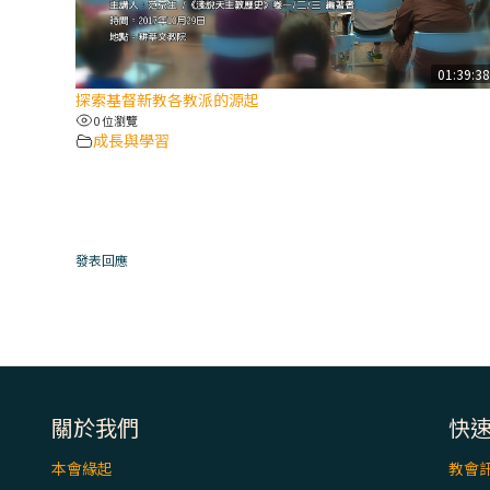
01:39:3
探索基督新教各教派的源起
0 位瀏覽
成長與學習
發表回應
關於我們
快
本會緣起
教會