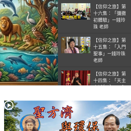
【信仰之旅】第
十六集：「彌撒
初體驗」—錢玲
珠 老師
【信仰之旅】第
十五集：「入門
聖事」—錢玲珠
老師
【信仰之旅】第
十四集：「天主
十誡(下)」—金
毓瑋 神父
【信仰之旅】第
十三集：「天主
十誡(上)」—金
毓瑋 神父