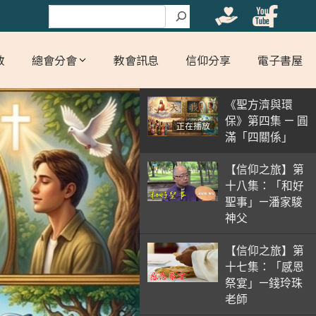
搜尋
教
總會分會
教會訊息
信仰分享
電子書屋
《聖方濟與環
保》第四集 — 圓
正在播放
滿「四關係」
【信仰之旅】第
十八集：「和好
聖事」—潘家駿
神父
【信仰之旅】第
十七集：「感恩
祭宴」—錢玲珠
老師