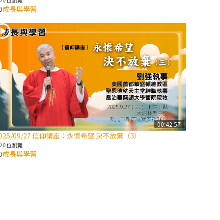
成長與學習
2025/10/10【萬
物讚頌頌歌 – 太
陽與生態音樂
會】紀念聖方濟
與已逝教宗方濟
各（上）
(9完結)黃敏正
主教帶你做【將
臨期避靜】—匝
00:42:57
凱的「新生
025/09/27 信仰講座：永懷希望 決不放棄（3）
命」：利他與內
0 位瀏覽
化
成長與學習
(8)黃敏正主教
帶你做【將臨期
避靜】—耶穌降
生成人與人同在