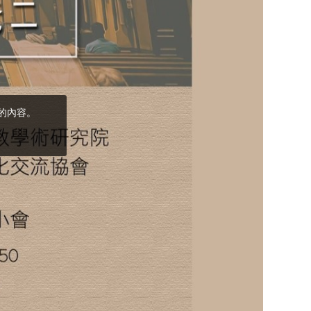
(5)黃敏正主教
帶你做「四旬期
避靜」—【逾越
的智慧】：完美
的喜樂
(4)黃敏正主教
帶你做「四旬期
避靜」—【逾越
的智慧】：聖方
濟的逾越善表—
與痲瘋病人相遇
(3)黃敏正主教
帶你做「四旬期
避靜」—【逾越
的智慧】：耶穌
的三大奧蹟