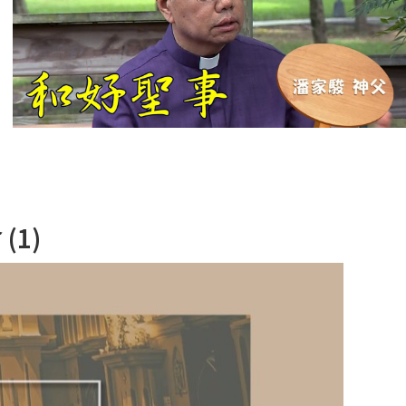
【信仰之旅】第
十二集：「聖
母、聖人」—高
樂祈 修女
【信仰之旅】第
十一集：「教
會」(推廣片)
【信仰之旅】第
1)
十一集：「教
會」—林必能神
父
【信仰之旅】第
十集：「逾越奧
蹟」— 錢玲珠老
師