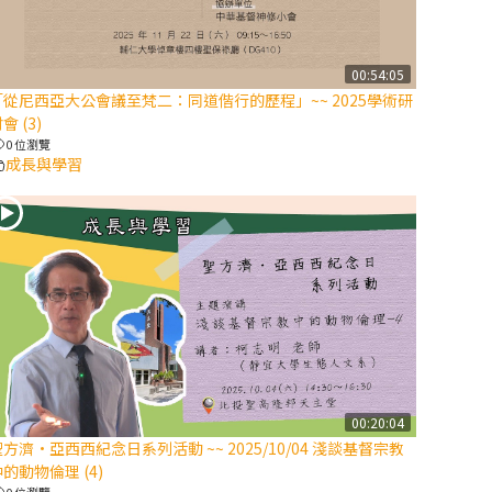
【信仰之旅】第
八集：「耶穌為
什麼降生到人
00:54:05
「從尼西亞大公會議至梵二：同道偕行的歷程」~~ 2025學術研
世」—高樂祈修
會 (3)
女
0 位瀏覽
成長與學習
2025/10/10【萬
物讚頌頌歌 – 太
陽與生態音樂
會】紀念聖方濟
與已逝教宗方濟
各（中）
2025/10/10【萬
物讚頌頌歌 – 太
陽與生態音樂
00:20:04
會】紀念聖方濟
方濟·亞西西紀念日系列活動 ~~ 2025/10/04 淺談基督宗教
與已逝教宗方濟
的動物倫理 (4)
各（下）
0 位瀏覽