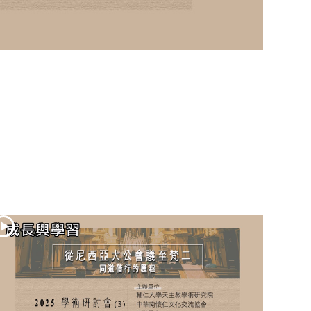
(2)黃敏正主教
帶你做「四旬期
避靜」—【逾越
的智慧】：七項
齋戒的意義與益
處
【信仰之旅】第
九集：「如果你
的痛苦比快樂
多」—歐義明神
父 / 應芝莉老師
(1)黃敏正主教帶
你做「四旬期避
靜」—【逾越的
智慧】：聖方濟
的靈修，「不占
為己有」