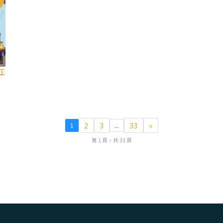
4
正
2
3
33
»
1
...
第 1 頁，共 33 頁