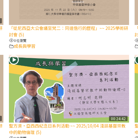
7
研
「從尼西亞大公會議至梵二：同道偕行的歷程」~~ 2025學術研
討會 (5)
討
0 位瀏覽
成長與學習
1
00:24:42
研
聖方濟·亞西西紀念日系列活動 ~~ 2025/10/04 淺談基督宗教
聖
中的動物倫理 (5)
中
0 位瀏覽