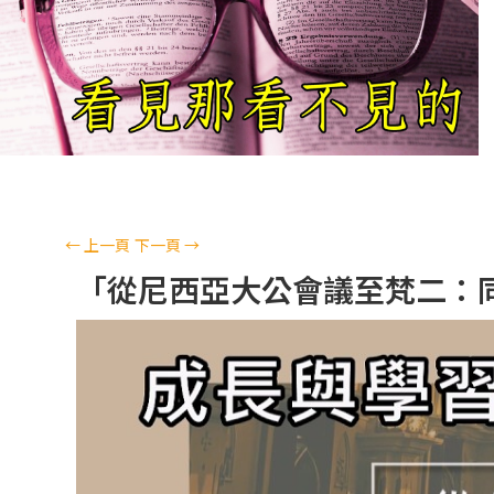
←
上一頁
下一頁
→
「從尼西亞大公會議至梵二：同道偕