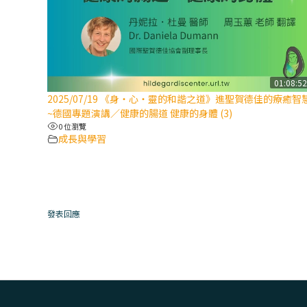
01:08:5
2025/07/19 《身‧心‧靈的和諧之道》進聖賀德佳的療癒智
~德國專題演講／健康的腸道 健康的身體 (3)
0 位瀏覽
成長與學習
發表回應