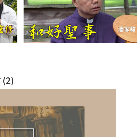
【信仰之旅】第
十二集：「聖
母、聖人」—高
樂祈 修女
【信仰之旅】第
十一集：「教
會」(推廣片)
【信仰之旅】第
2)
十一集：「教
會」—林必能神
父
【信仰之旅】第
十集：「逾越奧
蹟」— 錢玲珠老
師