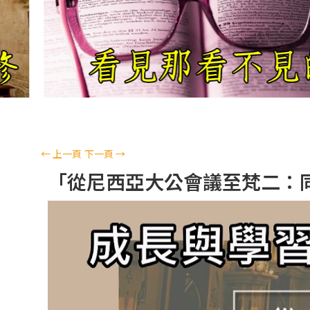
←
上一頁
下一頁
→
「從尼西亞大公會議至梵二：同道偕