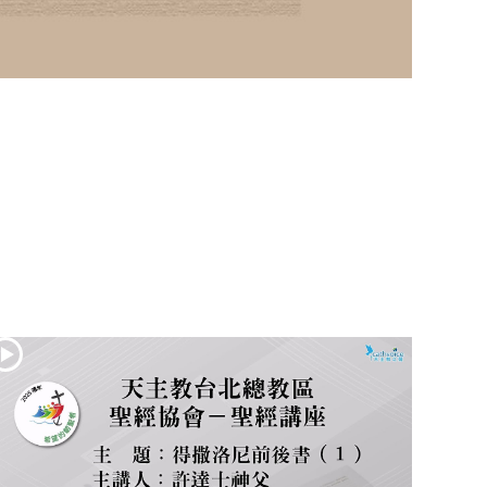
(2)黃敏正主教
帶你做「四旬期
避靜」—【逾越
的智慧】：七項
齋戒的意義與益
處
【信仰之旅】第
九集：「如果你
的痛苦比快樂
多」—歐義明神
父 / 應芝莉老師
(1)黃敏正主教帶
你做「四旬期避
靜」—【逾越的
智慧】：聖方濟
的靈修，「不占
為己有」