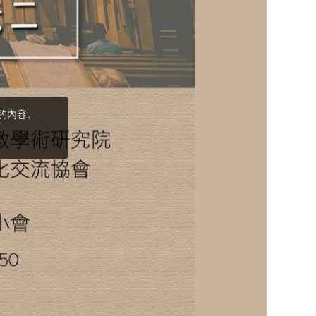
(5)黃敏正主教
帶你做「四旬期
避靜」—【逾越
的智慧】：完美
的喜樂
(4)黃敏正主教
帶你做「四旬期
避靜」—【逾越
的智慧】：聖方
濟的逾越善表—
與痲瘋病人相遇
(3)黃敏正主教
帶你做「四旬期
避靜」—【逾越
的智慧】：耶穌
的三大奧蹟