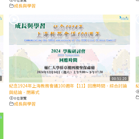
成長與學習
4
00:51:20
紀念1924年上海教務會議100週年【11】回應時間．綜合討論
與結論．閉幕式
0 位瀏覽
成長與學習