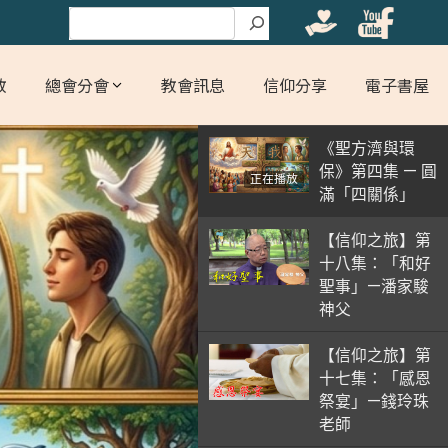
搜尋
教
總會分會
教會訊息
信仰分享
電子書屋
《聖方濟與環
保》第四集 — 圓
正在播放
滿「四關係」
【信仰之旅】第
十八集：「和好
聖事」—潘家駿
神父
【信仰之旅】第
十七集：「感恩
祭宴」—錢玲珠
老師