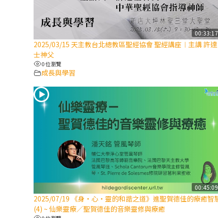
00:33:1
2025/03/15 天主教台北總教區聖經協會 聖經講座︱主講 許達
士神父
0 位瀏覽
成長與學習
00:45:0
2025/07/19 《身‧心‧靈的和諧之道》進聖賀德佳的療癒智
(4) ~ 仙樂靈療／聖賀德佳的音樂靈修與療癒
0 位瀏覽