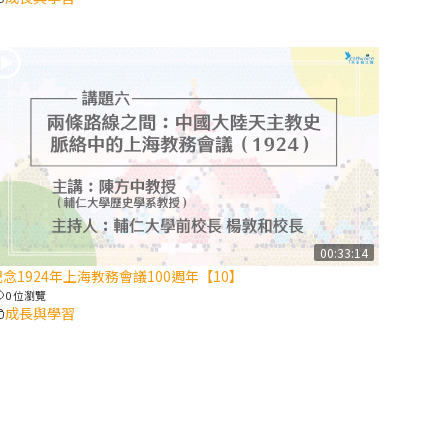
2025/10/10【萬
物讚頌頌歌 – 太
陽與生態音樂
會】紀念聖方濟
與已逝教宗方濟
各（上）
(9完結)黃敏正
主教帶你做【將
臨期避靜】—匝
00:33:14
凱的「新生
紀念1924年上海教務會議100週年【10】
命」：利他與內
0 位瀏覽
化
成長與學習
(8)黃敏正主教
帶你做【將臨期
避靜】—耶穌降
生成人與人同在