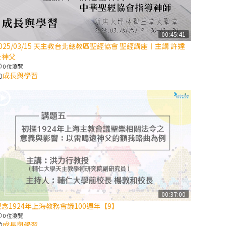
【信仰之旅】第
八集：「耶穌為
什麼降生到人
00:45:41
025/03/15 天主教台北總教區聖經協會 聖經講座︱主講 許達
世」—高樂祈修
士神父
女
0 位瀏覽
成長與學習
2025/10/10【萬
物讚頌頌歌 – 太
陽與生態音樂
會】紀念聖方濟
與已逝教宗方濟
各（中）
2025/10/10【萬
物讚頌頌歌 – 太
陽與生態音樂
00:37:00
會】紀念聖方濟
紀念1924年上海教務會議100週年【9】
與已逝教宗方濟
0 位瀏覽
各（下）
成長與學習