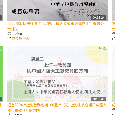
7
00:39:24
2025/03/15 天主教台北總教區聖經協會 聖經講座︱主講 許達
2
士神父
0 位瀏覽
成長與學習
9
00:38:41
慧
紀念1924年上海教務會議100週年【6】上海主教會議與中國大
陸天主教教育的方向
0 位瀏覽